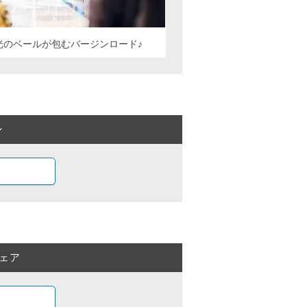
光のベールが包むバージンロード♪
ン
ェア