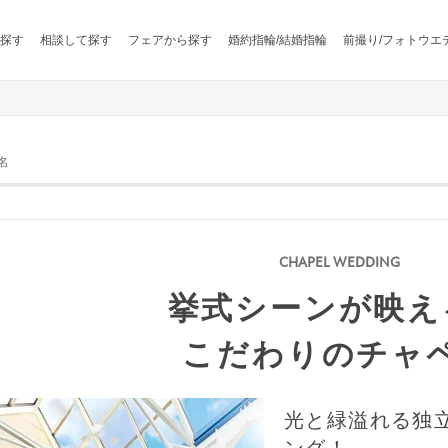
探す
相談して探す
フェアから探す
婚約指輪/結婚指輪
前撮り/フォトウエ
名
挙式シーンが映え
こだわりのチャ
光と緑溢れる独
ング！