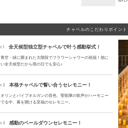
id=17
チャペルのこだわりポイント
全天候型独立型チャペルで叶う感動挙式！
t 1
・青空・緑に囲まれた大階段でフラワーシャワーの祝福！他に
ない全天候型だから雨の日でも安心♪
本格チャペルで誓い合うセレモニー！
t 2
イオリンとパイプオルガンの音色、聖歌隊の歌声がハーモニー
奏でる中、幕を開ける至福のセレモニー。
感動のベールダウンセレモニー！
t 3