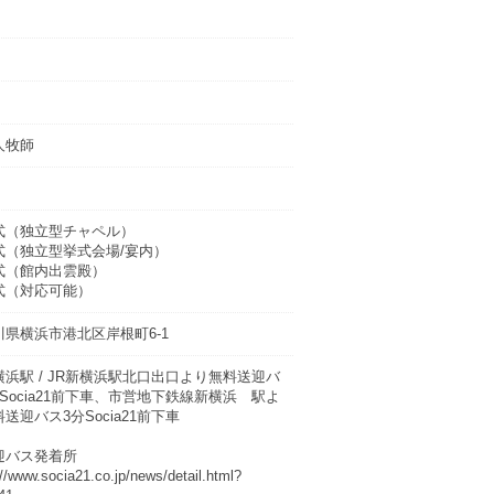
人牧師
式（独立型チャペル）
式（独立型挙式会場/宴内）
式（館内出雲殿）
式（対応可能）
川県横浜市港北区岸根町6-1
横浜駅 / JR新横浜駅北口出口より無料送迎バ
Socia21前下車、市営地下鉄線新横浜 駅よ
送迎バス3分Socia21前下車
迎バス発着所
://www.socia21.co.jp/news/detail.html?