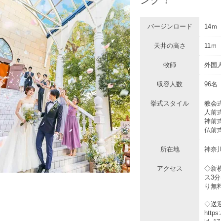
バージンロード
14ｍ
天井の高さ
11ｍ
牧師
外国
収容人数
96名
挙式スタイル
教会
人前
神前
仏前
所在地
神奈
アクセス
◇新
ス3分
り無料
◇送
https