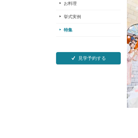
お料理
挙式実例
特集
見学予約する