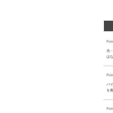
Poin
光
は
Poin
バ
を
Poin