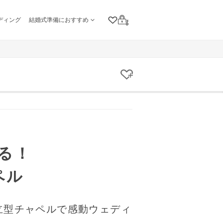
ディング
結婚式準備におすすめ
クリップリスト
ログイン
クリップする
る！
ペル
立型チャペルで感動ウェディ