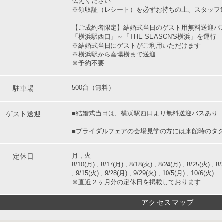
伝えください
※領収証（レシート）を必ずお持ちの上、スタッフ
【ご成約者限定】結婚式当日のゲスト用無料送迎バ
「横浜駅西口」～「THE SEASON'S横浜」を運行
※結婚式当日にゲストがご利用いただけます
※横浜駅から会場横まで送迎
※予約不要
駐車場
500台（無料）
ゲスト送迎
■結婚式当日は、横浜駅西口より無料送迎バスあり
■ブライダルフェアの会場見学の方には来館時のタ
定休日
月 , 火
8/10(月) , 8/17(月) , 8/18(火) , 8/24(月) , 8/25(火) , 8/
, 9/15(火) , 9/28(月) , 9/29(火) , 10/5(月) , 10/6(火)
※直近２ヶ月分の定休日を掲載しております
アクセスマップ