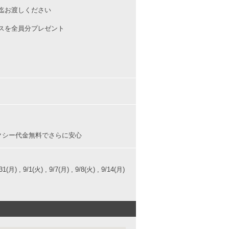
迄お渡しください
スを全員分プレゼント
クシー代金無料でさらに安心
31(月) , 9/1(火) , 9/7(月) , 9/8(火) , 9/14(月)