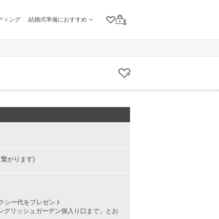
ディング
結婚式準備におすすめ
クリップリスト
ログイン
クリップする
に繋がります)
クシー代をプレゼント
「イングリッシュガーデン側入り口まで」とお