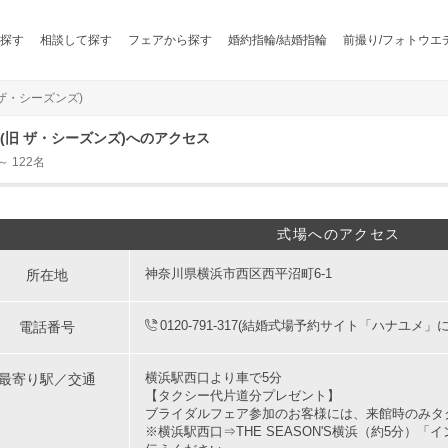
探す
相談して探す
フェアから探す
婚約指輪/結婚指輪
前撮り/フォトウエ
 ザ・シーズンズ)
NG(旧 ザ・シーズンズ)へのアクセス
 122名
式場へのアクセス
所在地
神奈川県横浜市西区西平沼町6-1
電話番号
0120-791-317(結婚式場予約サイト「ハナユメ」
最寄り駅／交通
横浜駅西口より車で5分
【タクシー代片道分プレゼント】
ブライダルフェア参加のお客様には、来館時のみタ
※横浜駅西口⇒THE SEASON'S横浜（約5分）