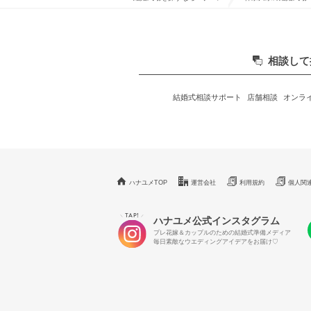
相談して
結婚式相談サポート
店舗相談
オンラ
ハナユメTOP
運営会社
利用規約
個人関
TAP!
＼
／
ハナユメ公式インスタグラム
プレ花嫁＆カップルのための結婚式準備メディア
毎日素敵なウエディングアイデアをお届け♡