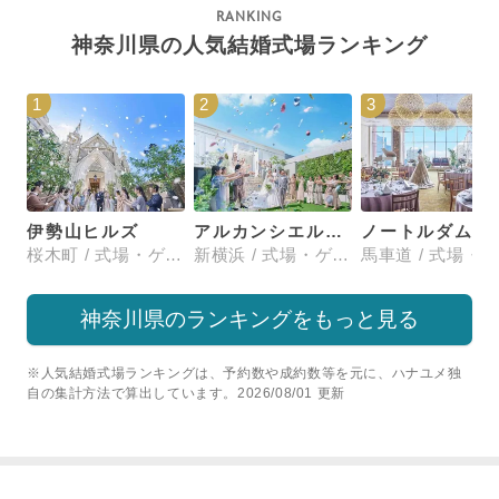
神奈川県の人気結婚式場ランキング
1
2
3
伊勢山ヒルズ
アルカンシエル横浜 luxemariage
ノートルダム横浜みなとみ
桜木町 / 式場・ゲストハウス
新横浜 / 式場・ゲストハウス
神奈川県のランキングをもっと見る
※人気結婚式場ランキングは、予約数や成約数等を元に、ハナユメ独
自の集計方法で算出しています。2026/08/01 更新