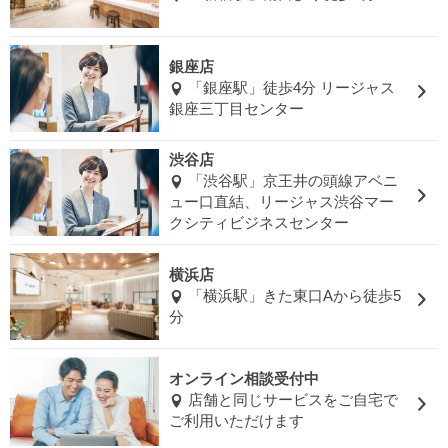
銀座店
「銀座駅」徒歩4分 リージャス
銀座三丁目センター
渋谷店
「渋谷駅」京王井の頭線アベニ
ュー口直結、リージャス渋谷マー
クシティビジネスセンター
横浜店
「横浜駅」きた東口Aから徒歩5
分
オンライン相談受付中
店舗と同じサービスをご自宅で
ご利用いただけます