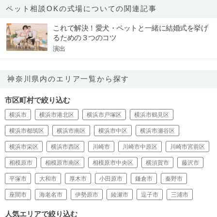
ペット相談OKの式場についての関連記事
これで解決！愛犬・ペットと一緒に結婚式を挙げ
るための３つのコツ
演出
神奈川県内のエリア一覧から探す
市区町村で絞り込む
横浜市
横浜市港北区
横浜市戸塚区
横浜市鶴見区
横浜市都筑区
横浜市南区
横浜市中区
横浜市瀬谷区
横浜市栄区
横浜市西区
川崎市
川崎市中原区
川崎市宮前区
相模原市
相模原市南区
相模原市中央区
横須賀市
藤沢市
平塚市
大和市
厚木市
小田原市
鎌倉市
秦野市
座間市
海老名市
伊勢原市
綾瀬市
逗子市
三浦市
人気エリアで絞り込む