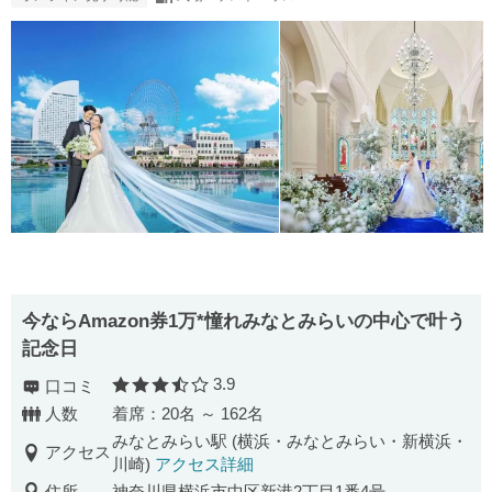
今ならAmazon券1万*憧れみなとみらいの中心で叶う
記念日
3.9
口コミ
口コミ評価
人数
着席：20名 ～ 162名
みなとみらい駅 (横浜・みなとみらい・新横浜・
アクセス
川崎)
アクセス詳細
住所
神奈川県横浜市中区新港2丁目1番4号