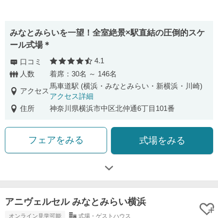
みなとみらいを一望！全室絶景×駅直結の圧倒的スケ
ール式場＊
4.1
口コミ
口コミ評価
人数
着席：30名 ～ 146名
馬車道駅 (横浜・みなとみらい・新横浜・川崎)
アクセス
アクセス詳細
住所
神奈川県横浜市中区北仲通6丁目101番
フェアをみる
式場をみる
アニヴェルセル みなとみらい横浜
オンライン見学可能
式場・ゲストハウス