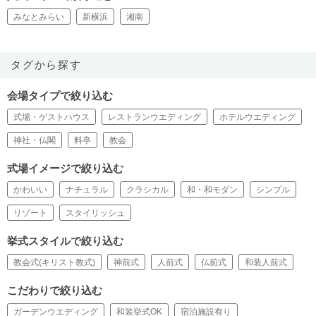
みなとみらい
新横浜
湘南
タグから探す
会場タイプで絞り込む
式場・ゲストハウス
レストランウエディング
ホテルウエディング
神社・仏閣
料亭
教会
式場イメージで絞り込む
かわいい
ナチュラル
クラシカル
和・和モダン
シンプル
リゾート
スタイリッシュ
挙式スタイルで絞り込む
教会式(キリスト教式)
神前式
人前式
仏前式
和装人前式
こだわりで絞り込む
ガーデンウエディング
和装挙式OK
宿泊施設有り