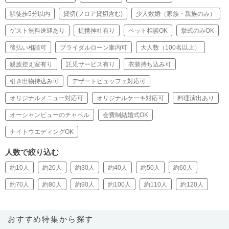
駅徒歩5分以内
貸切(フロア貸切含む)
少人数婚（家族・親族のみ）
ゲスト無料送迎あり
提携神社有り
ペット相談OK
挙式のみOK
後払い相談可
ブライダルローン案内可
大人数（100名以上）
親族控え室有り
託児サービス有り
衣装持ち込み可
引き出物持込み可
デザートビュッフェ対応可
オリジナルメニュー対応可
オリジナルケーキ対応可
料理演出あり
オーシャンビューのチャペル
会費制結婚式OK
ナイトウエディングOK
人数で絞り込む
約10人
約20人
約30人
約40人
約50人
約60人
約70人
約80人
約90人
約100人
約110人
約120人
おすすめ特集から探す