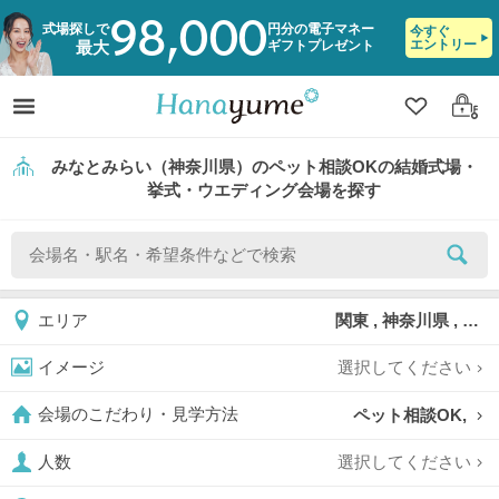
98,000
式場探しで
円分の電子マネー
今すぐ
エントリー
ギフトプレゼント
最大
クリップ
ログ
みなとみらい（神奈川県）のペット相談OKの結婚式場・
挙式・ウエディング会場を探す
関東 , 神奈川県 , みなとみらい
エリア
選択してください
イメージ
ペット相談OK,
会場のこだわり・見学方法
選択してください
人数