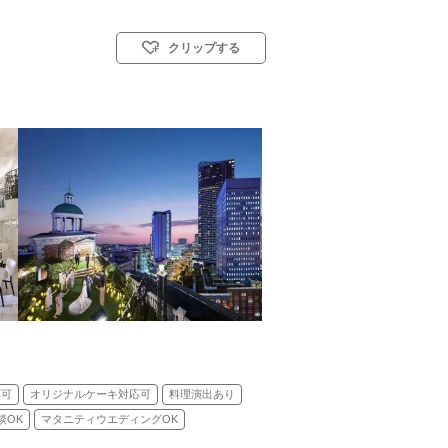
クリップする
イル: 教会式(キリスト教式)／人前式
応可
オリジナルケーキ対応可
料理演出あり
談OK
マタニティウエディングOK