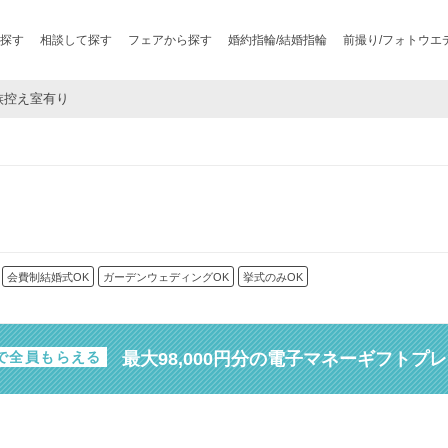
探す
相談して探す
フェアから探す
婚約指輪/結婚指輪
前撮り/フォトウエ
親族控え室有り
会費制結婚式OK
ガーデンウェディングOK
挙式のみOK
最大98,000円分の電子マネーギフトプ
で全員もらえる