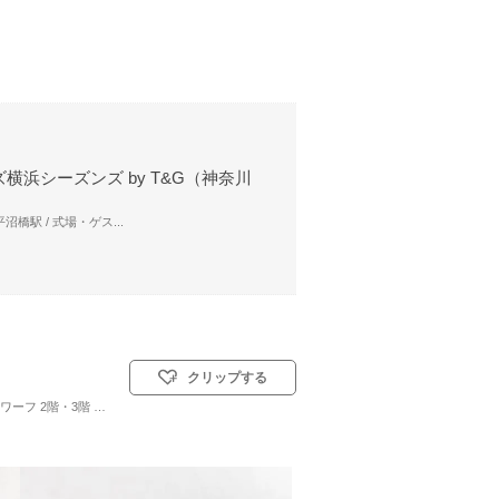
横浜シーズンズ by T&G（神奈川
沼橋駅 / 式場・ゲス...
クリップする
ワーフ 2階・3階
名
挙式スタイル: 人前式
アクセス詳細はこちら