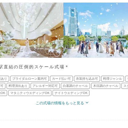
駅直結の圧倒的スケール式場＊
設あり
ブライダルローン案内可
カード払い可
衣装持ち込み可
料理ジャンル
応可
料理演出あり
アレルギー対応可
白基調のチャペル
木目調のチャペル
ス
OK
マタニティウエディングOK
ナイトウエディングOK
この式場の情報をもっと見る