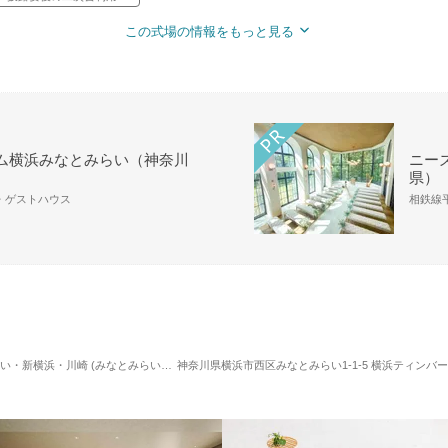
この式場の情報をもっと見る
ム横浜みなとみらい（神奈川
ニーズ
県）
場・ゲストハウス
相鉄線平
川崎 (みなとみらい駅) / レストランウエディング
神奈川県横浜市西区みなとみらい1-1-5 横浜ティンバー
対応人数: 着席：50名 ～ 90