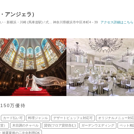
・デ・アンジェラ）
浜・川崎 (馬車道駅) / 式場・ゲストハウス
神奈川県横浜市中区本町4－39
対応人数: 着席：35名 ～ 100名
アクセス詳細はこちら
挙式スタ
150万優待
カード払い可
料理ジャンル
デザートビュッフェ対応可
オリジナルメニュー対
聖堂）
木目調のチャペル
貸切(フロア貸切含む)
ガーデンウエディング
ペット相
・披露宴後の二次会利用OK