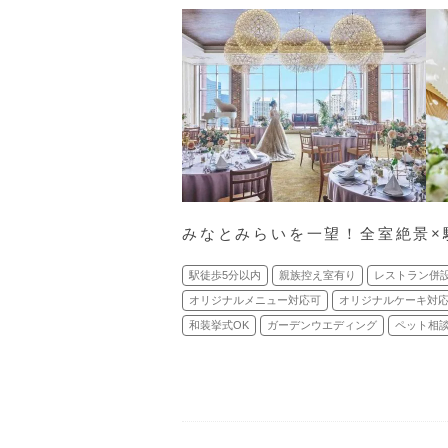
みなとみらいを一望！全室絶景×
駅徒歩5分以内
親族控え室有り
レストラン併
オリジナルメニュー対応可
オリジナルケーキ対
和装挙式OK
ガーデンウエディング
ペット相談