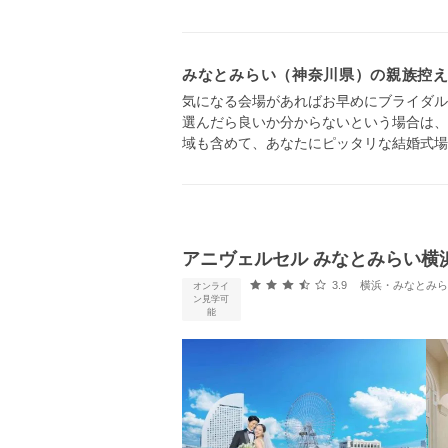
みなとみらい（神奈川県）の親族控
気になる会場があればお早めにブライダル
選んだら良いか分からないという場合は、
域も含めて、あなたにピッタリな結婚式場
アニヴェルセル みなとみらい横
口コミ評価
3.9
横浜・みなとみらい・新横浜
オンライ
ン見学可
能