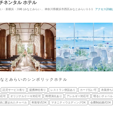
チネンタル ホテル
・川崎 (みなとみらい駅) / ホテルウエディング
神奈川県横浜市西区みなとみらい1-1-1
対応人数: 着席：2名 ～ 380名
アクセス詳細
挙
みなとみらいのシンボリックホテル
託児サービス有り
提携神社有り
レストラン併設あり
カード払い可
衣装持ち
対応可
オリジナルケーキ対応可
料理演出あり
アレルギー対応可
明るいチャペル
緑に囲まれたチャペル
和装挙式OK
マタニティウエディングOK
会費制結婚式OK