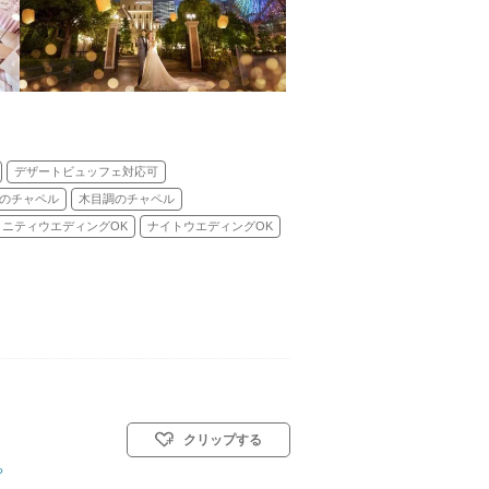
デザートビュッフェ対応可
のチャペル
木目調のチャペル
タニティウエディングOK
ナイトウエディングOK
クリップする
ら
式(キリスト教式)／人前式／和装人前式