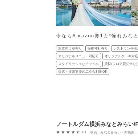
今ならAmazon券1万*憧れみ
親族控え室有り
提携神社有り
レストラン併設
オリジナルメニュー対応可
オリジナルケーキ対
スタイリッシュなチャペル
貸切(フロア貸切含む)
挙式・披露宴後の二次会利用OK
ノートルダム横浜みなとみらい/FIV
口コミ評価
4.1
横浜・みなとみらい・新横浜・川崎 (馬