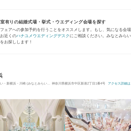
え室有りの結婚式場・挙式・ウエディング会場を探す
フェアへの参加予約を行うことをオススメします。もし、気になる会場
お近くの
ハナユメウエディングデスク
にご相談ください。みなとみらい
をお探しします！
浜
・川崎 (みなとみらい駅) / 式場・ゲストハウス
神奈川県横浜市中区新港2丁目1番4号
対応人数: 着席：20名 ～ 162名
アクセス詳細は