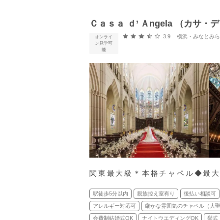
Ｃａｓａ ｄ’ Ａngela （カサ
口コミ評価
3.9
横浜・みなとみらい・新横
オンライ
ン見学可
能
関東最大級＊本格チャペル◆最大
駅徒歩5分以内
親族控え室有り
後払い相談可
アレルギー対応可
厳かな雰囲気のチャペル（大
会費制結婚式OK
ナイトウエディングOK
挙式