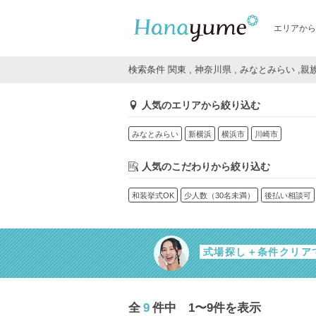
エリアから
検索条件 関東 , 神奈川県 , みなとみらい ,
人気のエリアから絞り込む
みなとみらい
新横浜
横浜市
川崎市
人気のこだわりから絞り込む
和装挙式OK
少人数（30名未満）
後払い相談可
式場探し＋条件クリア
全
9
件中 1〜9件を表示