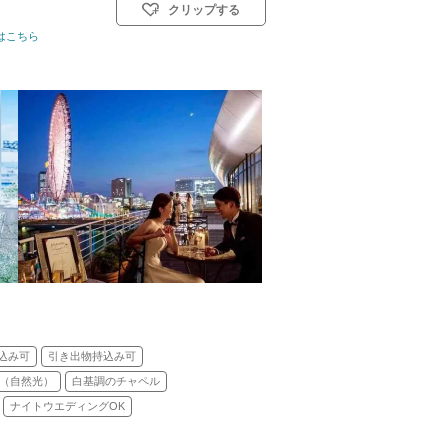
クリップする
はこちら
式スタイル: 教会式(キリスト教式)／人前式
込み可
引き出物持込み可
（自然光）
白基調のチャペル
ナイトウエディングOK