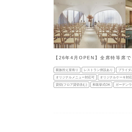
【26年4月OPEN】全席特等席
親族控え室有り
レストラン併設あり
ブライダ
オリジナルメニュー対応可
オリジナルケーキ対
貸切(フロア貸切含む)
和装挙式OK
ガーデンウ