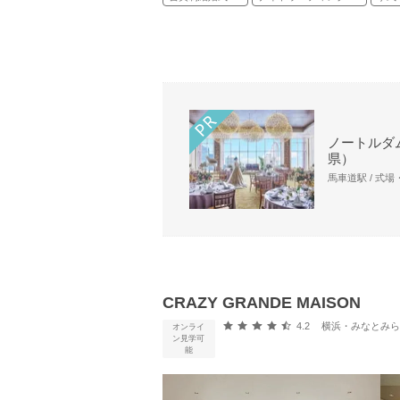
ノートルダ
県）
馬車道駅 / 式
CRAZY GRANDE MAISON
口コミ評価
4.2
横浜・みなとみらい・新横浜・
オンライ
ン見学可
能