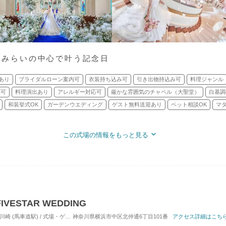
なとみらいの中心で叶う記念日
あり
ブライダルローン案内可
衣装持ち込み可
引き出物持込み可
料理ジャンル
応可
料理演出あり
アレルギー対応可
厳かな雰囲気のチャペル（大聖堂）
白基調
和装挙式OK
ガーデンウエディング
ゲスト無料送迎あり
ペット相談OK
マ
この式場の情報をもっと見る
ESTAR WEDDING
車道駅) / 式場・ゲストハウス
神奈川県横浜市中区北仲通6丁目101番
対応人数: 着席：30名 ～ 146名
アクセス詳細はこち
挙式スタイル: 教会