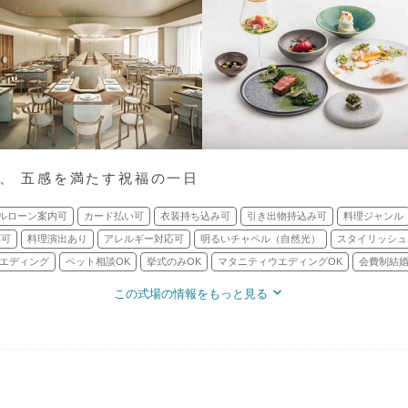
で、 五感を満たす祝福の一日
ルローン案内可
カード払い可
衣装持ち込み可
引き出物持込み可
料理ジャンル
応可
料理演出あり
アレルギー対応可
明るいチャペル（自然光）
スタイリッシュ
エディング
ペット相談OK
挙式のみOK
マタニティウエディングOK
会費制結婚
この式場の情報をもっと見る