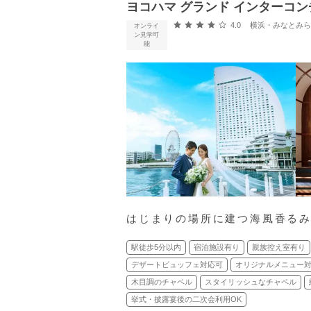
ヨコハマ グランド インターコン
口コミ評価
4.0
横浜・みなとみらい・新横浜
オンライ
ン見学可
能
はじまりの場所に建つ海風香る
駅徒歩5分以内
宿泊施設有り
親族控え室有り
デザートビュッフェ対応可
オリジナルメニュー
木目調のチャペル
スタイリッシュなチャペル
挙式・披露宴後の二次会利用OK