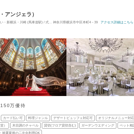
・デ・アンジェラ）
浜・川崎 (馬車道駅) / 式場・ゲストハウス
神奈川県横浜市中区本町4－39
対応人数: 着席：35名 ～ 100名
アクセス詳細はこちら
挙式スタ
150万優待
カード払い可
料理ジャンル
デザートビュッフェ対応可
オリジナルメニュー対
聖堂）
木目調のチャペル
貸切(フロア貸切含む)
ガーデンウエディング
ペット相
・披露宴後の二次会利用OK