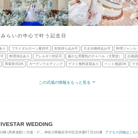
なとみらいの中心で叶う記念日
あり
ブライダルローン案内可
衣装持ち込み可
引き出物持込み可
料理ジャンル
応可
料理演出あり
アレルギー対応可
厳かな雰囲気のチャペル（大聖堂）
白基調
和装挙式OK
ガーデンウエディング
ゲスト無料送迎あり
ペット相談OK
マ
この式場の情報をもっと見る
ESTAR WEDDING
車道駅) / 式場・ゲストハウス
神奈川県横浜市中区北仲通6丁目101番
対応人数: 着席：30名 ～ 146名
アクセス詳細はこち
挙式スタイル: 教会