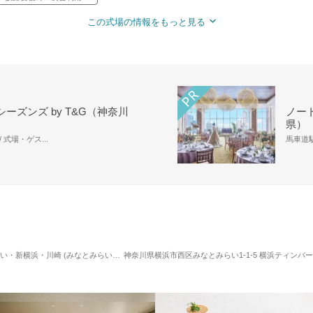
この式場の情報をもっと見る
ーズンズ by T&G（神奈川
ノー
県）
 式場・ゲス...
馬車道駅
川崎 (みなとみらい駅) / レストランウエディング
神奈川県横浜市西区みなとみらい1-1-5 横浜ティンバー
対応人数: 着席：50名 ～ 90