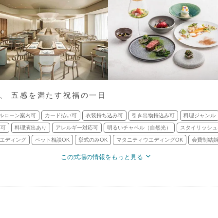
で、 五感を満たす祝福の一日
ルローン案内可
カード払い可
衣装持ち込み可
引き出物持込み可
料理ジャンル
応可
料理演出あり
アレルギー対応可
明るいチャペル（自然光）
スタイリッシュ
エディング
ペット相談OK
挙式のみOK
マタニティウエディングOK
会費制結婚
この式場の情報をもっと見る