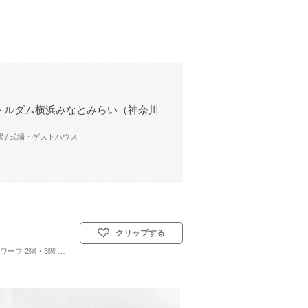
トルダム横浜みなとみらい（神奈川
 / 式場・ゲストハウス
クリップする
ワーフ 2階・3階
名
挙式スタイル: 人前式
アクセス詳細はこちら