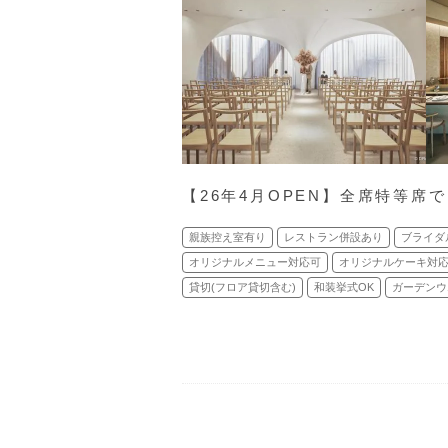
【26年4月OPEN】全席特等席
親族控え室有り
レストラン併設あり
ブライダ
オリジナルメニュー対応可
オリジナルケーキ対
貸切(フロア貸切含む)
和装挙式OK
ガーデンウ