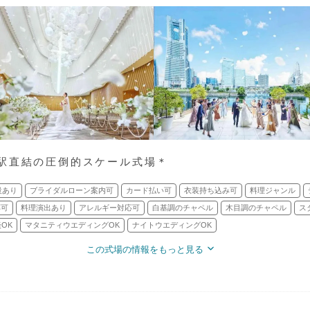
駅直結の圧倒的スケール式場＊
設あり
ブライダルローン案内可
カード払い可
衣装持ち込み可
料理ジャンル
応可
料理演出あり
アレルギー対応可
白基調のチャペル
木目調のチャペル
ス
OK
マタニティウエディングOK
ナイトウエディングOK
この式場の情報をもっと見る