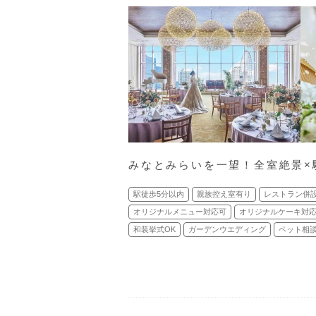
みなとみらいを一望！全室絶景×
駅徒歩5分以内
親族控え室有り
レストラン併
オリジナルメニュー対応可
オリジナルケーキ対
和装挙式OK
ガーデンウエディング
ペット相談