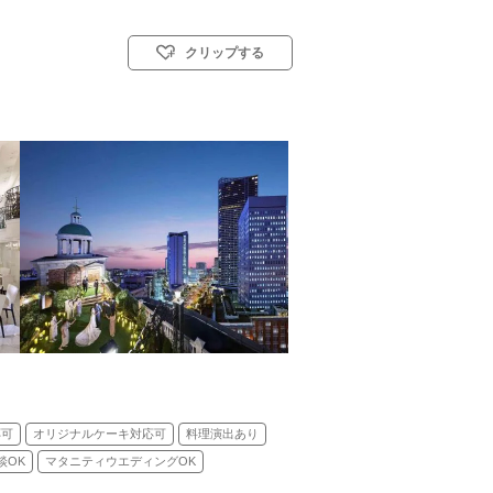
クリップする
イル: 教会式(キリスト教式)／人前式
応可
オリジナルケーキ対応可
料理演出あり
談OK
マタニティウエディングOK