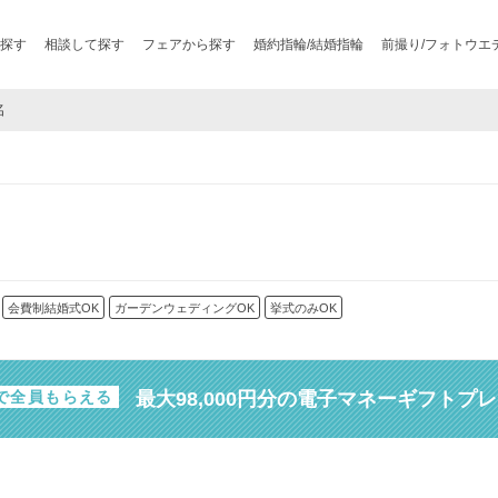
探す
相談して探す
フェアから探す
婚約指輪/結婚指輪
前撮り/フォトウエ
名
会費制結婚式OK
ガーデンウェディングOK
挙式のみOK
最大98,000円分の電子マネーギフトプ
で全員もらえる