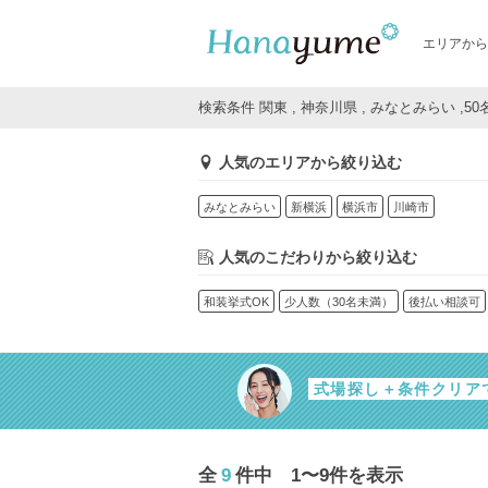
エリアから
検索条件 関東 , 神奈川県 , みなとみらい ,50
人気のエリアから絞り込む
みなとみらい
新横浜
横浜市
川崎市
人気のこだわりから絞り込む
和装挙式OK
少人数（30名未満）
後払い相談可
式場探し＋条件クリア
全
9
件中 1〜9件を表示