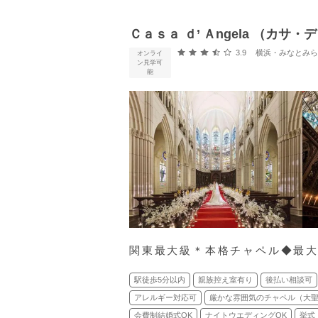
Ｃａｓａ ｄ’ Ａngela （カサ
口コミ評価
3.9
横浜・みなとみらい・新横
オンライ
ン見学可
能
関東最大級＊本格チャペル◆最大
駅徒歩5分以内
親族控え室有り
後払い相談可
アレルギー対応可
厳かな雰囲気のチャペル（大
会費制結婚式OK
ナイトウエディングOK
挙式