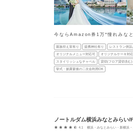
今ならAmazon券1万*憧れみ
親族控え室有り
提携神社有り
レストラン併設
オリジナルメニュー対応可
オリジナルケーキ対
スタイリッシュなチャペル
貸切(フロア貸切含む)
挙式・披露宴後の二次会利用OK
ノートルダム横浜みなとみらい/FIV
口コミ評価
4.1
横浜・みなとみらい・新横浜・川崎 (馬