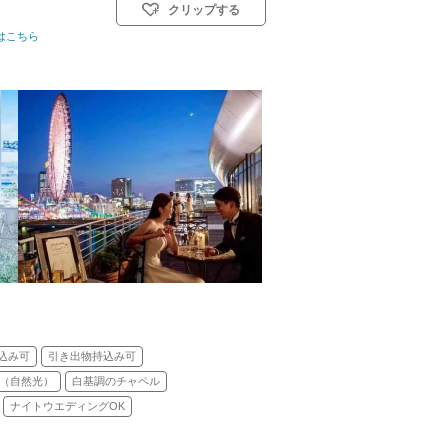
クリップする
はこちら
式スタイル: 教会式(キリスト教式)／人前式
込み可
引き出物持込み可
（自然光）
白基調のチャペル
ナイトウエディングOK