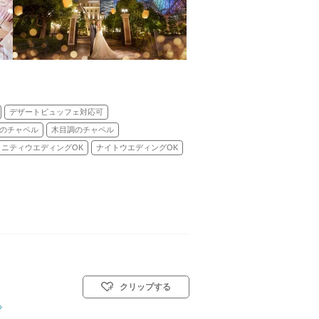
デザートビュッフェ対応可
のチャペル
木目調のチャペル
タニティウエディングOK
ナイトウエディングOK
クリップする
ら
式(キリスト教式)／人前式／和装人前式