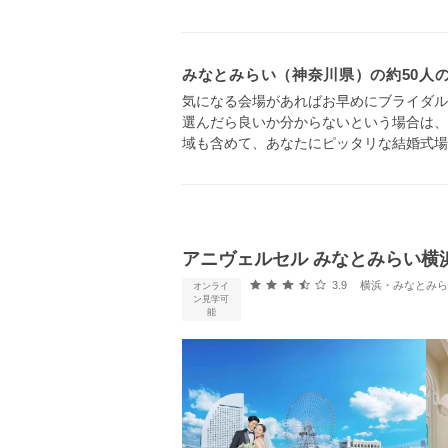
みなとみらい（神奈川県）の約50人
気になる会場があればお早めにブライダル
選んだら良いか分からないという場合は、
域も含めて、あなたにピッタリな結婚式場
アニヴェルセル みなとみらい横
口コミ評価
3.9
横浜・みなとみらい・新横浜
オンライ
ン見学可
能