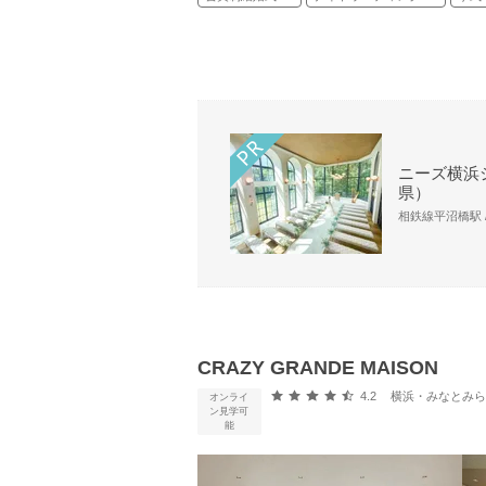
ニーズ横浜シ
県）
相鉄線平沼橋駅 /
CRAZY GRANDE MAISON
口コミ評価
4.2
横浜・みなとみらい・新横浜・
オンライ
ン見学可
能