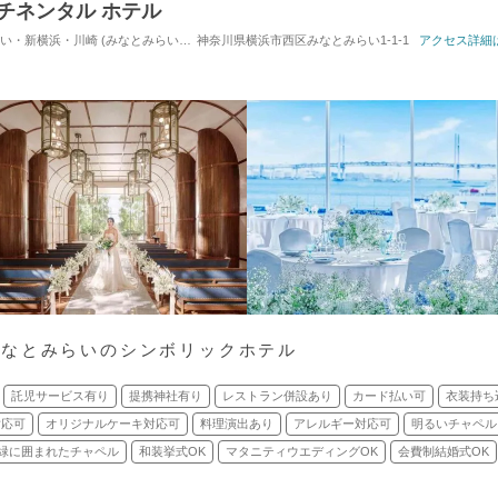
チネンタル ホテル
・川崎 (みなとみらい駅) / ホテルウエディング
神奈川県横浜市西区みなとみらい1-1-1
対応人数: 着席：2名 ～ 380名
アクセス詳細
挙
みなとみらいのシンボリックホテル
託児サービス有り
提携神社有り
レストラン併設あり
カード払い可
衣装持ち
対応可
オリジナルケーキ対応可
料理演出あり
アレルギー対応可
明るいチャペル
緑に囲まれたチャペル
和装挙式OK
マタニティウエディングOK
会費制結婚式OK