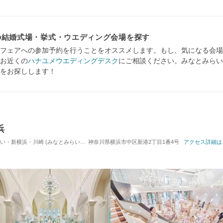
の結婚式場・挙式・ウエディング会場を探す
フェアへの参加予約を行うことをオススメします。もし、気になる会場
お近くの
ハナユメウエディングデスク
にご相談ください。みなとみらい
をお探しします！
浜
・川崎 (みなとみらい駅) / 式場・ゲストハウス
神奈川県横浜市中区新港2丁目1番4号
対応人数: 着席：20名 ～ 162名
アクセス詳細は