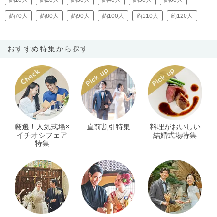
約10人
約20人
約30人
約40人
約50人
約60人
約70人
約80人
約90人
約100人
約110人
約120人
おすすめ特集から探す
厳選！人気式場×
直前割引特集
料理がおいしい
イチオシフェア
結婚式場特集
特集