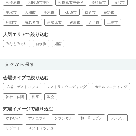
相模原市
相模原市南区
相模原市中央区
横須賀市
藤沢市
平塚市
大和市
厚木市
小田原市
鎌倉市
秦野市
座間市
海老名市
伊勢原市
綾瀬市
逗子市
三浦市
人気エリアで絞り込む
みなとみらい
新横浜
湘南
タグから探す
会場タイプで絞り込む
式場・ゲストハウス
レストランウエディング
ホテルウエディング
神社・仏閣
料亭
教会
式場イメージで絞り込む
かわいい
ナチュラル
クラシカル
和・和モダン
シンプル
リゾート
スタイリッシュ