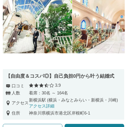
【自由度＆コスパ◎】自己負担0円から叶う結婚式
3.9
口コミ
口コミ評価
人数
着席：30名 ～ 164名
新横浜駅 (横浜・みなとみらい・新横浜・川崎)
アクセス
アクセス詳細
住所
神奈川県横浜市港北区岸根町6-1