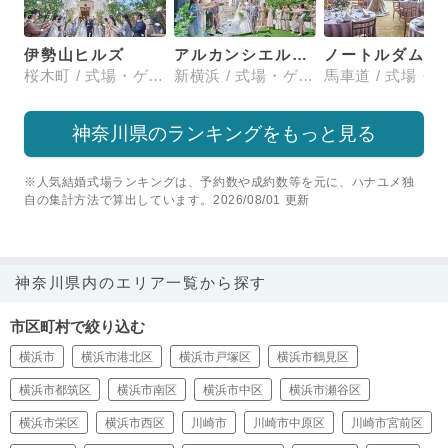
伊勢山ヒルズ
アルカンシエル横浜 luxemariage
ノートルダム横浜みなとみ
桜木町 / 式場・ゲストハウス
新横浜 / 式場・ゲストハウス
神奈川県のランキングをもっと見る
※人気結婚式場ランキングは、予約数や成約数等を元に、ハナユメ独
自の集計方法で算出しています。2026/08/01 更新
神奈川県内のエリア一覧から探す
市区町村で絞り込む
横浜市
横浜市港北区
横浜市戸塚区
横浜市鶴見区
横浜市都筑区
横浜市南区
横浜市中区
横浜市瀬谷区
横浜市栄区
横浜市西区
川崎市
川崎市中原区
川崎市宮前区