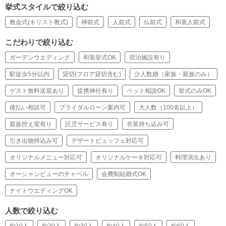
挙式スタイルで絞り込む
教会式(キリスト教式)
神前式
人前式
仏前式
和装人前式
こだわりで絞り込む
ガーデンウエディング
和装挙式OK
宿泊施設有り
駅徒歩5分以内
貸切(フロア貸切含む)
少人数婚（家族・親族のみ）
ゲスト無料送迎あり
提携神社有り
ペット相談OK
挙式のみOK
後払い相談可
ブライダルローン案内可
大人数（100名以上）
親族控え室有り
託児サービス有り
衣装持ち込み可
引き出物持込み可
デザートビュッフェ対応可
オリジナルメニュー対応可
オリジナルケーキ対応可
料理演出あり
オーシャンビューのチャペル
会費制結婚式OK
ナイトウエディングOK
人数で絞り込む