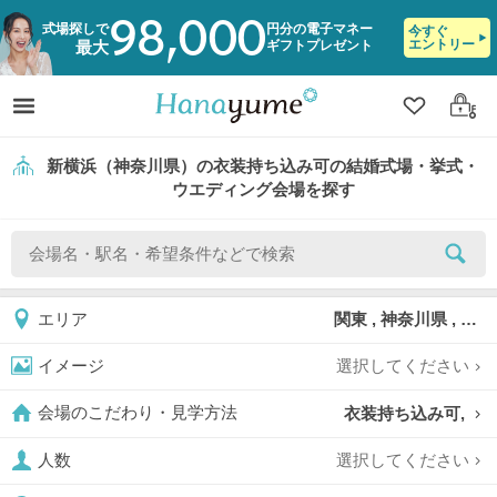
98,000
式場探しで
円分の電子マネー
今すぐ
エントリー
ギフトプレゼント
最大
クリップ
ログ
新横浜（神奈川県）の衣装持ち込み可の結婚式場・挙式・
ウエディング会場を探す
関東 , 神奈川県 , 新横浜
エリア
選択してください
イメージ
衣装持ち込み可,
会場のこだわり・見学方法
選択してください
人数