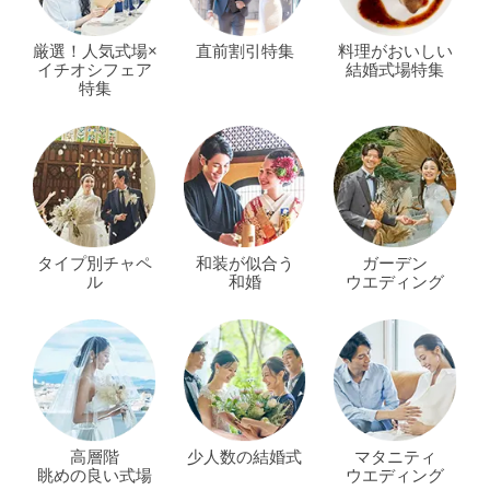
厳選！人気式場×
直前割引特集
料理がおいしい
イチオシフェア
結婚式場特集
特集
タイプ別チャペ
和装が似合う
ガーデン
ル
和婚
ウエディング
高層階
少人数の結婚式
マタニティ
眺めの良い式場
ウエディング