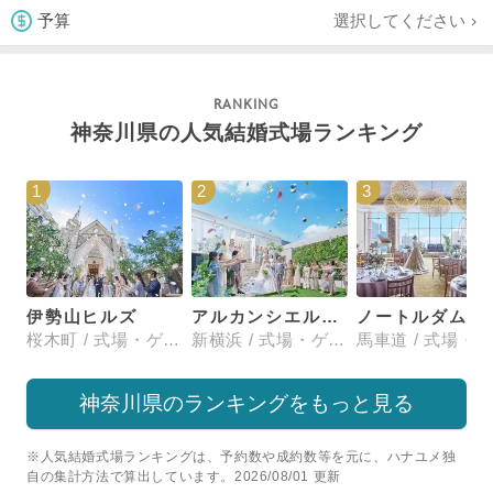
選択してください
予算
神奈川県の人気結婚式場ランキング
1
2
3
伊勢山ヒルズ
アルカンシエル横浜 luxemariage
ノートルダム横浜みなとみ
桜木町 / 式場・ゲストハウス
新横浜 / 式場・ゲストハウス
神奈川県のランキングをもっと見る
※人気結婚式場ランキングは、予約数や成約数等を元に、ハナユメ独
自の集計方法で算出しています。2026/08/01 更新