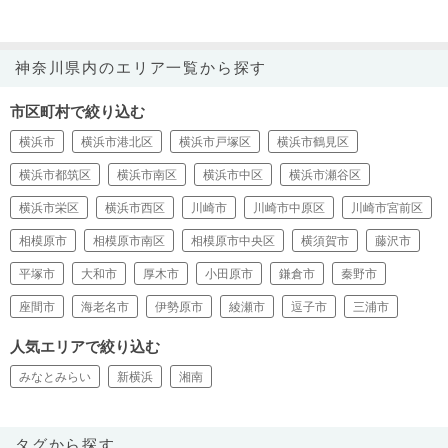
神奈川県内のエリア一覧から探す
市区町村で絞り込む
横浜市
横浜市港北区
横浜市戸塚区
横浜市鶴見区
横浜市都筑区
横浜市南区
横浜市中区
横浜市瀬谷区
横浜市栄区
横浜市西区
川崎市
川崎市中原区
川崎市宮前区
相模原市
相模原市南区
相模原市中央区
横須賀市
藤沢市
平塚市
大和市
厚木市
小田原市
鎌倉市
秦野市
座間市
海老名市
伊勢原市
綾瀬市
逗子市
三浦市
人気エリアで絞り込む
みなとみらい
新横浜
湘南
タグから探す