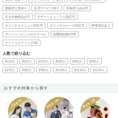
親族控え室有り
託児サービス有り
衣装持ち込み可
引き出物持込み可
デザートビュッフェ対応可
オリジナルメニュー対応可
オリジナルケーキ対応可
料理演出あり
オーシャンビューのチャペル
会費制結婚式OK
ナイトウエディングOK
人数で絞り込む
約10人
約20人
約30人
約40人
約50人
約60人
約70人
約80人
約90人
約100人
約110人
約120人
おすすめ特集から探す