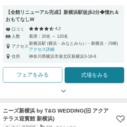
【全館リニューアル完成】新横浜駅徒歩2分◆憧れ＆
おもてなしW
4.2
口コミ
口コミ評価
人数
着席：20名 ～ 120名
新横浜駅 (横浜・みなとみらい・新横浜・川崎)
アクセス
アクセス詳細
住所
神奈川県横浜市港北区新横浜3-18-8
フェアをみる
式場をみる
ニーズ新横浜 by T&G WEDDING(旧 アクア
テラス迎賓館 新横浜)
オンライン見学可能
式場・ゲストハウス