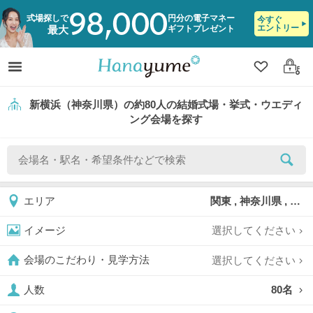
98,000
式場探しで
円分の電子マネー
今すぐ
エントリー
ギフトプレゼント
最大
クリップ
ログ
新横浜（神奈川県）の約80人の結婚式場・挙式・ウエディ
ング会場を探す
関東 , 神奈川県 , 新横浜
エリア
選択してください
イメージ
選択してください
会場のこだわり・見学方法
80名
人数