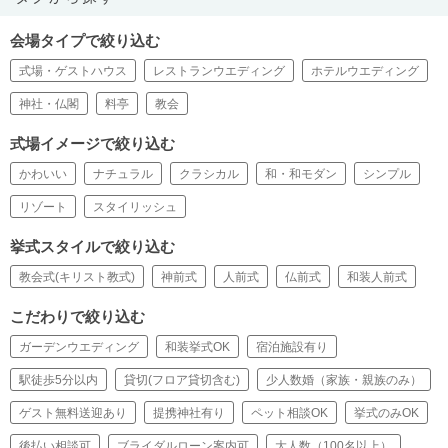
会場タイプで絞り込む
式場・ゲストハウス
レストランウエディング
ホテルウエディング
神社・仏閣
料亭
教会
式場イメージで絞り込む
かわいい
ナチュラル
クラシカル
和・和モダン
シンプル
リゾート
スタイリッシュ
挙式スタイルで絞り込む
教会式(キリスト教式)
神前式
人前式
仏前式
和装人前式
こだわりで絞り込む
ガーデンウエディング
和装挙式OK
宿泊施設有り
駅徒歩5分以内
貸切(フロア貸切含む)
少人数婚（家族・親族のみ）
ゲスト無料送迎あり
提携神社有り
ペット相談OK
挙式のみOK
後払い相談可
ブライダルローン案内可
大人数（100名以上）