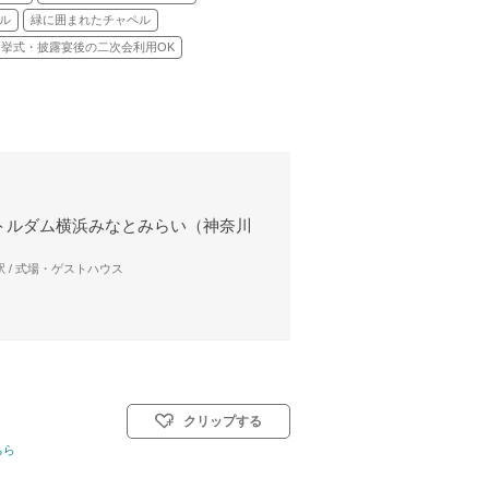
ル
緑に囲まれたチャペル
挙式・披露宴後の二次会利用OK
トルダム横浜みなとみらい（神奈川
 / 式場・ゲストハウス
クリップする
ちら
イル: 教会式(キリスト教式)／神前式／人前式