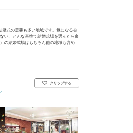
結婚式の需要も多い地域です。気になる会
ない、どんな基準で結婚式場を選んだら良
）の結婚式場はもちろん他の地域も含め
クリップする
ら
タイル: 教会式(キリスト教式)／神前式／人前式／仏前式／和装人前式