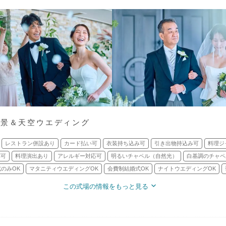
絶景＆天空ウエディング
レストラン併設あり
カード払い可
衣装持ち込み可
引き出物持込み可
料理ジ
応可
料理演出あり
アレルギー対応可
明るいチャペル（自然光）
白基調のチャペ
のみOK
マタニティウエディングOK
会費制結婚式OK
ナイトウエディングOK
この式場の情報をもっと見る