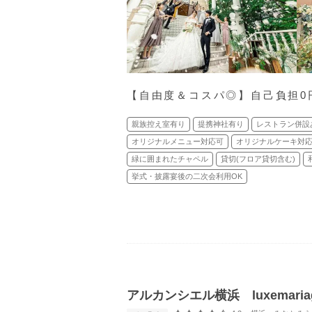
【自由度＆コスパ◎】自己負担0
親族控え室有り
提携神社有り
レストラン併設
オリジナルメニュー対応可
オリジナルケーキ対
緑に囲まれたチャペル
貸切(フロア貸切含む)
挙式・披露宴後の二次会利用OK
アルカンシエル横浜 luxemaria