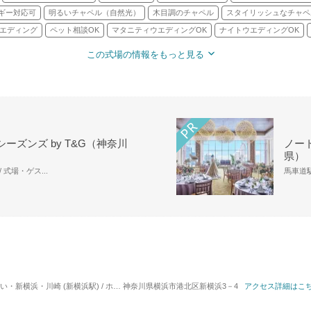
ギー対応可
明るいチャペル（自然光）
木目調のチャペル
スタイリッシュなチャペ
エディング
ペット相談OK
マタニティウエディングOK
ナイトウエディングOK
この式場の情報をもっと見る
ーズンズ by T&G（神奈川
ノー
県）
 式場・ゲス...
馬車道駅
浜・川崎 (新横浜駅) / ホテルウエディング
神奈川県横浜市港北区新横浜3－4
対応人数: 着席：2名 ～ 300名
アクセス詳細はこ
挙式スタ