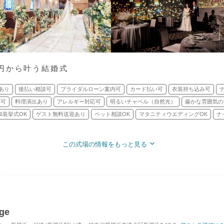
円から叶う結婚式
あり
後払い相談可
ブライダルローン案内可
カード払い可
衣装持ち込み可
応可
料理演出あり
アレルギー対応可
明るいチャペル（自然光）
厳かな雰囲気の
和装挙式OK
ゲスト無料送迎あり
ペット相談OK
マタニティウエディングOK
ナ
この式場の情報をもっと見る
ge