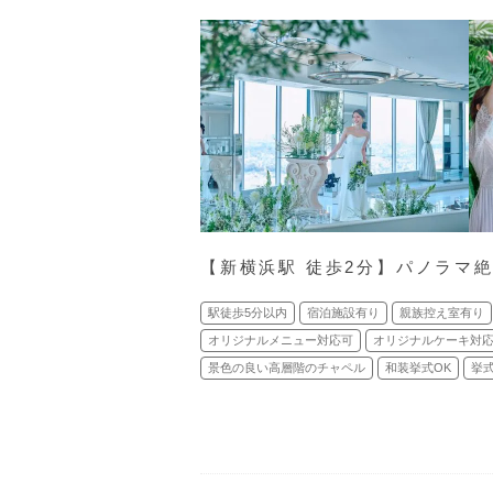
【新横浜駅 徒歩2分】パノラマ
駅徒歩5分以内
宿泊施設有り
親族控え室有り
オリジナルメニュー対応可
オリジナルケーキ対
景色の良い高層階のチャペル
和装挙式OK
挙式