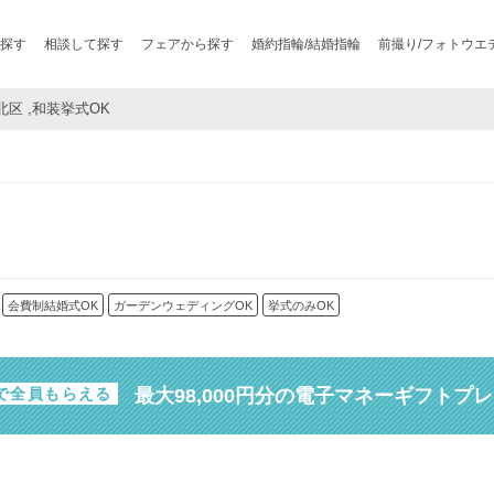
探す
相談して探す
フェアから探す
婚約指輪/結婚指輪
前撮り/フォトウエ
港北区 ,和装挙式OK
会費制結婚式OK
ガーデンウェディングOK
挙式のみOK
最大98,000円分の電子マネーギフトプ
で全員もらえる