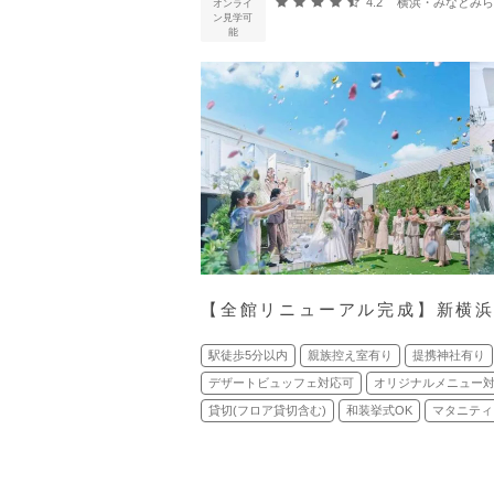
口コミ評価
4.2
横浜・みなとみらい・新横
オンライ
ン見学可
能
【全館リニューアル完成】新横浜
駅徒歩5分以内
親族控え室有り
提携神社有り
デザートビュッフェ対応可
オリジナルメニュー
貸切(フロア貸切含む)
和装挙式OK
マタニティ