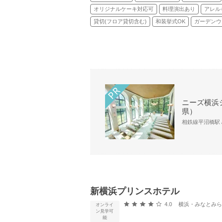
オリジナルケーキ対応可
料理演出あり
アレル
貸切(フロア貸切含む)
和装挙式OK
ガーデンウ
ニーズ横浜シ
県）
相鉄線平沼橋駅 /
新横浜プリンスホテル
口コミ評価
4.0
横浜・みなとみらい・新横
オンライ
ン見学可
能