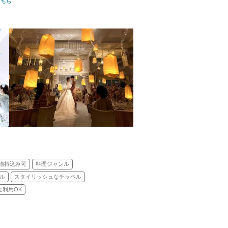
こちら
タイル: 教会式(キリスト教式)／人前式／和装人前式
物持込み可
料理ジャンル
ル
スタイリッシュなチャペル
会利用OK