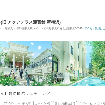
NG(旧 アクアテラス迎賓館 新横浜)
浜・川崎 (新横浜駅) / 式場・ゲストハウス
神奈川県横浜市港北区新横浜3-7-15
対応人数: 着席：10名 ～ 122名
アクセス詳細は
挙式スタ
アル】貸切邸宅ウエディング
ブライダルローン案内可
カード払い可
引き出物持込み可
デザートビュッフェ