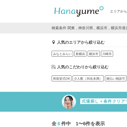
エリアから
検索条件 関東 , 神奈川県 , 横浜市 , 横浜市
人気のエリアから絞り込む
みなとみらい
新横浜
横浜市
川崎市
人気のこだわりから絞り込む
和装挙式OK
少人数（30名未満）
後払い相談可
式場探し＋条件クリア
全
6
件中 1〜6件を表示