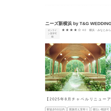
ニーズ新横浜 by T&G WEDDI
口コミ評価
4.0
横浜・みなとみらい・新横
オンライ
ン見学可
能
【2025年8月チャペルリニュー
駅徒歩5分以内
親族控え室有り
後払い相談可