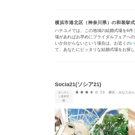
横浜市港北区（神奈川県）の和装挙式
ハナユメでは、この地域の結婚式場を6件
場があればお早めにブライダルフェアへの
いか分からないという場合は、お近くの
ハ
て、あなたにピッタリな結婚式場をお探し
Socia21(ソシア21)
口コミ評価
3.9
横浜・みなとみらい・新横
オンライ
ン見学可
能