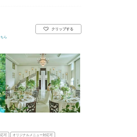
クリップする
こちら
イル: 教会式(キリスト教式)／人前式
対応可
オリジナルメニュー対応可