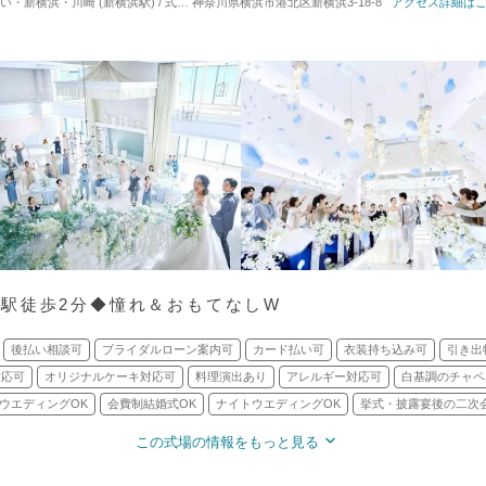
浜・川崎 (新横浜駅) / 式場・ゲストハウス
神奈川県横浜市港北区新横浜3-18-8
対応人数: 着席：20名 ～ 120名
アクセス詳細は
挙式ス
駅徒歩2分◆憧れ＆おもてなしW
後払い相談可
ブライダルローン案内可
カード払い可
衣装持ち込み可
引き出
対応可
オリジナルケーキ対応可
料理演出あり
アレルギー対応可
白基調のチャペ
ウエディングOK
会費制結婚式OK
ナイトウエディングOK
挙式・披露宴後の二次
この式場の情報をもっと見る