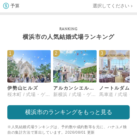
選択してください
予算
横浜市の人気結婚式場ランキング
1
2
3
伊勢山ヒルズ
アルカンシエル横浜 luxemariage
ノートルダム横浜みなとみ
桜木町 / 式場・ゲストハウス
新横浜 / 式場・ゲストハウス
横浜市のランキングをもっと見る
※人気結婚式場ランキングは、予約数や成約数等を元に、ハナユメ独
自の集計方法で算出しています。2026/08/01 更新