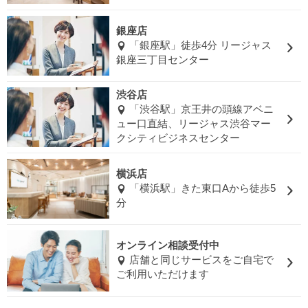
銀座店
「銀座駅」徒歩4分 リージャス
銀座三丁目センター
渋谷店
「渋谷駅」京王井の頭線アベニ
ュー口直結、リージャス渋谷マー
クシティビジネスセンター
横浜店
「横浜駅」きた東口Aから徒歩5
分
オンライン相談受付中
店舗と同じサービスをご自宅で
ご利用いただけます