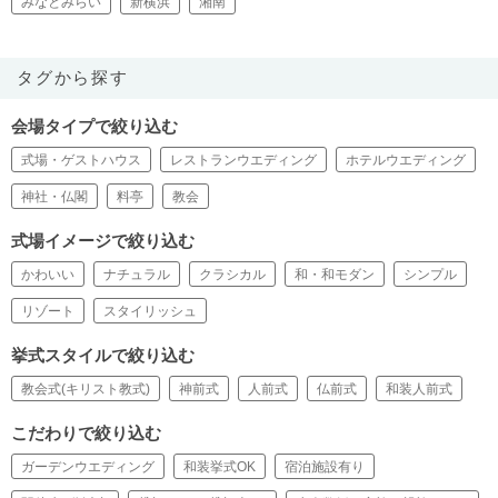
みなとみらい
新横浜
湘南
タグから探す
会場タイプで絞り込む
式場・ゲストハウス
レストランウエディング
ホテルウエディング
神社・仏閣
料亭
教会
式場イメージで絞り込む
かわいい
ナチュラル
クラシカル
和・和モダン
シンプル
リゾート
スタイリッシュ
挙式スタイルで絞り込む
教会式(キリスト教式)
神前式
人前式
仏前式
和装人前式
こだわりで絞り込む
ガーデンウエディング
和装挙式OK
宿泊施設有り