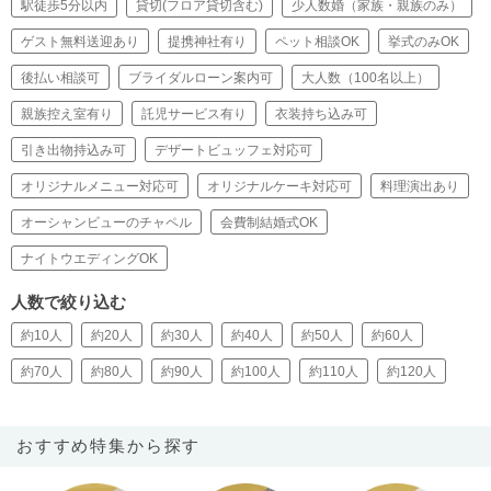
駅徒歩5分以内
貸切(フロア貸切含む)
少人数婚（家族・親族のみ）
ゲスト無料送迎あり
提携神社有り
ペット相談OK
挙式のみOK
後払い相談可
ブライダルローン案内可
大人数（100名以上）
親族控え室有り
託児サービス有り
衣装持ち込み可
引き出物持込み可
デザートビュッフェ対応可
オリジナルメニュー対応可
オリジナルケーキ対応可
料理演出あり
オーシャンビューのチャペル
会費制結婚式OK
ナイトウエディングOK
人数で絞り込む
約10人
約20人
約30人
約40人
約50人
約60人
約70人
約80人
約90人
約100人
約110人
約120人
おすすめ特集から探す