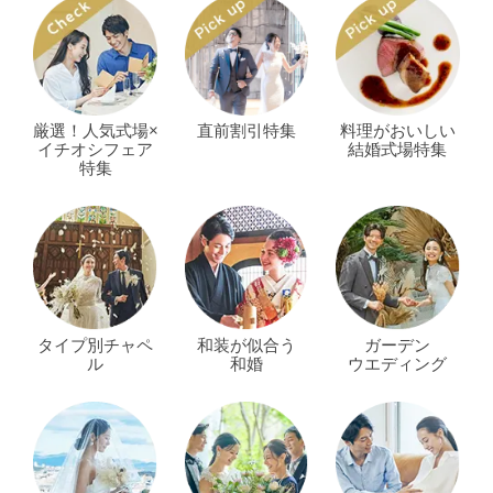
厳選！人気式場×
直前割引特集
料理がおいしい
イチオシフェア
結婚式場特集
特集
タイプ別チャペ
和装が似合う
ガーデン
ル
和婚
ウエディング