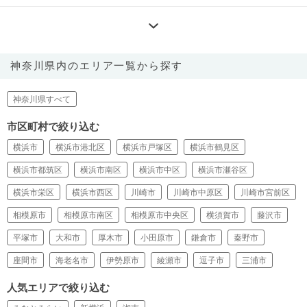
神奈川県内のエリア一覧から探す
神奈川県すべて
市区町村で絞り込む
横浜市
横浜市港北区
横浜市戸塚区
横浜市鶴見区
横浜市都筑区
横浜市南区
横浜市中区
横浜市瀬谷区
横浜市栄区
横浜市西区
川崎市
川崎市中原区
川崎市宮前区
相模原市
相模原市南区
相模原市中央区
横須賀市
藤沢市
平塚市
大和市
厚木市
小田原市
鎌倉市
秦野市
座間市
海老名市
伊勢原市
綾瀬市
逗子市
三浦市
人気エリアで絞り込む