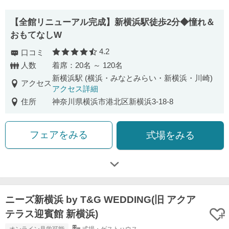
【全館リニューアル完成】新横浜駅徒歩2分◆憧れ＆
おもてなしW
4.2
口コミ
口コミ評価
人数
着席：20名 ～ 120名
新横浜駅 (横浜・みなとみらい・新横浜・川崎)
アクセス
アクセス詳細
住所
神奈川県横浜市港北区新横浜3-18-8
フェアをみる
式場をみる
ニーズ新横浜 by T&G WEDDING(旧 アクア
テラス迎賓館 新横浜)
オンライン見学可能
式場・ゲストハウス