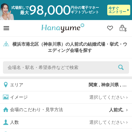
98,000
式場探しで
円分の電子マネー
今すぐ
エントリー
ギフトプレゼント
最大
クリップ
ログ
横浜市港北区（神奈川県）の人前式の結婚式場・挙式・ウ
エディング会場を探す
関東 , 神奈川県 , 横浜市 , 横浜市港北区
エリア
選択してください
イメージ
人前式,
会場のこだわり・見学方法
選択してください
人数