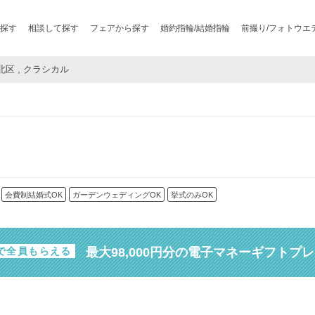
探す
相談して探す
フェアから探す
婚約指輪/結婚指輪
前撮り/フォトウエ
北区 , クラシカル
会費制結婚式OK
ガーデンウェディングOK
挙式のみOK
最大98,000円分の電子マネーギフトプ
で全員もらえる