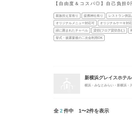
【自由度＆コスパ◎】自己負担0
親族控え室有り
提携神社有り
レストラン併設
オリジナルメニュー対応可
オリジナルケーキ対
緑に囲まれたチャペル
貸切(フロア貸切含む)
挙式・披露宴後の二次会利用OK
新横浜グレイスホテル/ R
横浜・みなとみらい・新横浜・川崎
全
2
件中 1〜2件を表示