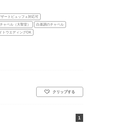
デザートビュッフェ対応可
チャペル（大聖堂）
白基調のチャペル
イトウエディングOK
クリップする
1
ページ目