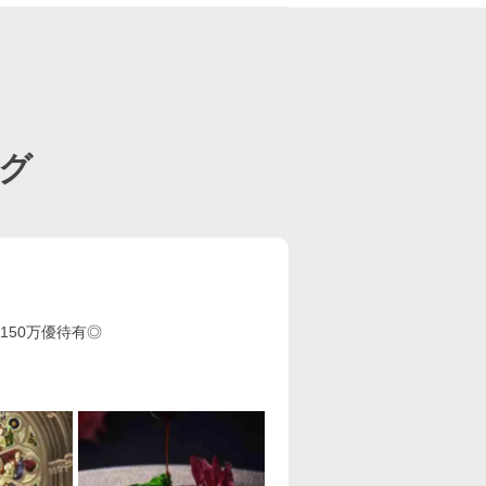
グ
150万優待有◎