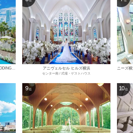
位
位
ニーズ横浜コットンハーバー by T&G WEDDING(旧 コットンハーバークラブ)
アニヴェルセル ヒルズ横浜
センター南 / 式場・ゲストハウス
9
10
位
位