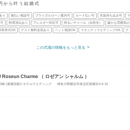
円から叶う結婚式
あり
後払い相談可
ブライダルローン案内可
カード払い可
衣装持ち込み可
応可
料理演出あり
アレルギー対応可
明るいチャペル（自然光）
厳かな雰囲気の
和装挙式OK
ゲスト無料送迎あり
ペット相談OK
マタニティウエディングOK
ナ
この式場の情報をもっと見る
oseun Charme （ ロゼアン シャルム ）
/ (新横浜駅)/ ホテルウエディング
神奈川県横浜市港北区新横浜3-6-15