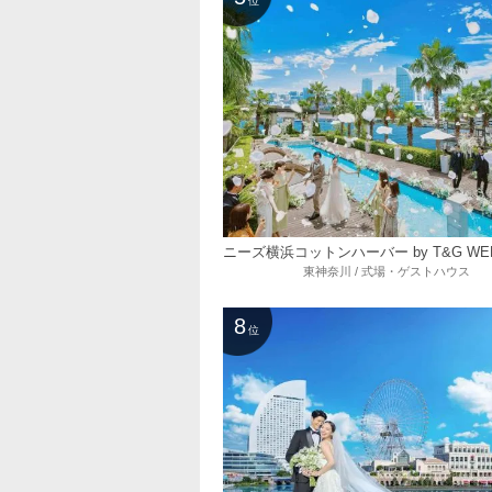
位
東神奈川 / 式場・ゲストハウス
8
位