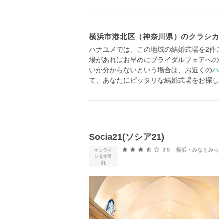
横浜市港北区（神奈川県）のクラシ
ハナユメでは、この地域の結婚式場を2件
場があればお早めにブライダルフェアへの
いか分からないという場合は、お近くの
ハ
て、あなたにピッタリな結婚式場をお探し
Socia21(ソシア21)
口コミ評価
3.9
横浜・みなとみらい・新横
オンライ
ン見学可
能