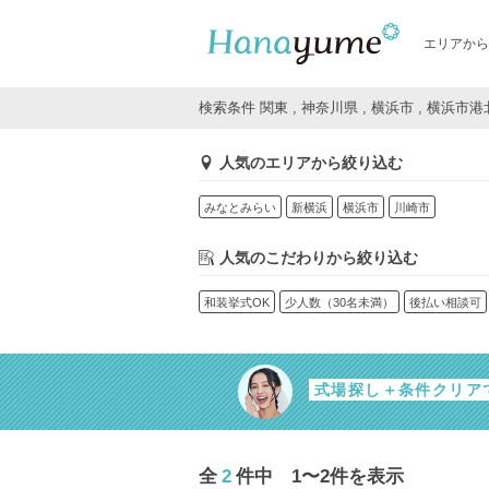
エリアから
検索条件 関東 , 神奈川県 , 横浜市 , 横浜市港
人気のエリアから絞り込む
みなとみらい
新横浜
横浜市
川崎市
人気のこだわりから絞り込む
和装挙式OK
少人数（30名未満）
後払い相談可
式場探し＋条件クリア
全
2
件中 1〜2件を表示