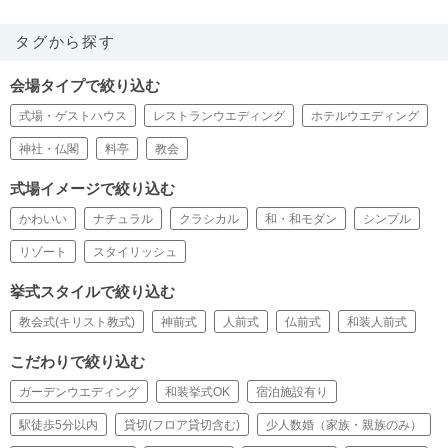
タグから探す
会場タイプで絞り込む
式場・ゲストハウス
レストランウエディング
ホテルウエディング
神社・仏閣
料亭
教会
式場イメージで絞り込む
かわいい
ナチュラル
クラシカル
和・和モダン
シンプル
リゾート
スタイリッシュ
挙式スタイルで絞り込む
教会式(キリスト教式)
神前式
人前式
仏前式
和装人前式
こだわりで絞り込む
ガーデンウエディング
和装挙式OK
宿泊施設有り
駅徒歩5分以内
貸切(フロア貸切含む)
少人数婚（家族・親族のみ）