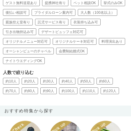
ゲスト無料送迎あり
提携神社有り
ペット相談OK
挙式のみOK
後払い相談可
ブライダルローン案内可
大人数（100名以上）
親族控え室有り
託児サービス有り
衣装持ち込み可
引き出物持込み可
デザートビュッフェ対応可
オリジナルメニュー対応可
オリジナルケーキ対応可
料理演出あり
オーシャンビューのチャペル
会費制結婚式OK
ナイトウエディングOK
人数で絞り込む
約10人
約20人
約30人
約40人
約50人
約60人
約70人
約80人
約90人
約100人
約110人
約120人
おすすめ特集から探す