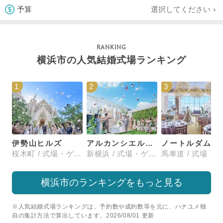
選択してください
予算
横浜市の人気結婚式場ランキング
1
2
3
伊勢山ヒルズ
アルカンシエル横浜 luxemariage
ノートルダム横浜みなとみ
桜木町 / 式場・ゲストハウス
新横浜 / 式場・ゲストハウス
横浜市のランキングをもっと見る
※人気結婚式場ランキングは、予約数や成約数等を元に、ハナユメ独
自の集計方法で算出しています。2026/08/01 更新