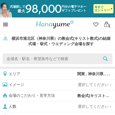
98,000
式場探しで
円分の電子マネー
今すぐ
エントリー
ギフトプレゼント
最大
クリップ
ログ
横浜市港北区（神奈川県）の教会式(キリスト教式)の結婚
式場・挙式・ウエディング会場を探す
関東 , 神奈川県 , 横浜市 , 横浜市港北区
エリア
選択してください
イメージ
教会式(キリスト教式),
会場のこだわり・見学方法
選択してください
人数