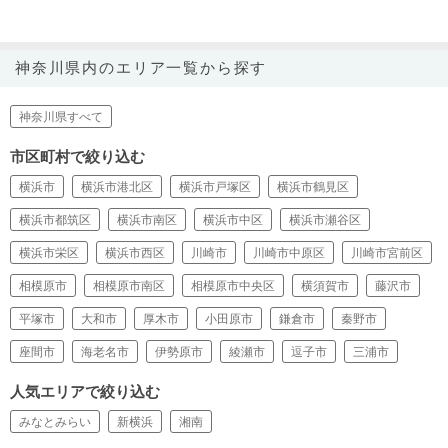
神奈川県内のエリア一覧から探す
神奈川県すべて
市区町村で絞り込む
横浜市
横浜市港北区
横浜市戸塚区
横浜市鶴見区
横浜市都筑区
横浜市南区
横浜市中区
横浜市瀬谷区
横浜市栄区
横浜市西区
川崎市
川崎市中原区
川崎市宮前区
相模原市
相模原市南区
相模原市中央区
横須賀市
藤沢市
平塚市
大和市
厚木市
小田原市
鎌倉市
秦野市
座間市
海老名市
伊勢原市
綾瀬市
逗子市
三浦市
人気エリアで絞り込む
みなとみらい
新横浜
湘南