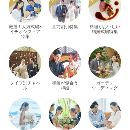
厳選！人気式場×
直前割引特集
料理がおいしい
イチオシフェア
結婚式場特集
特集
タイプ別チャペ
和装が似合う
ガーデン
ル
和婚
ウエディング