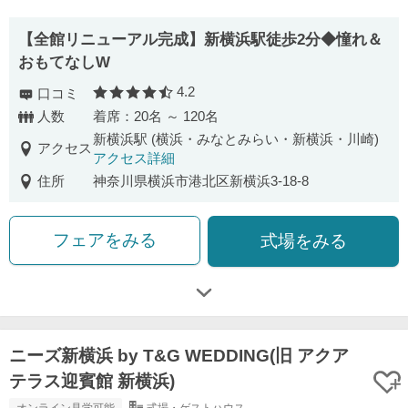
【全館リニューアル完成】新横浜駅徒歩2分◆憧れ＆
おもてなしW
4.2
口コミ
口コミ評価
人数
着席：20名 ～ 120名
新横浜駅 (横浜・みなとみらい・新横浜・川崎)
アクセス
アクセス詳細
住所
神奈川県横浜市港北区新横浜3-18-8
フェアをみる
式場をみる
ニーズ新横浜 by T&G WEDDING(旧 アクア
テラス迎賓館 新横浜)
オンライン見学可能
式場・ゲストハウス