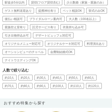
駅徒歩5分以内
貸切(フロア貸切含む)
少人数婚（家族・親族のみ）
ゲスト無料送迎あり
提携神社有り
ペット相談OK
挙式のみOK
後払い相談可
ブライダルローン案内可
大人数（100名以上）
親族控え室有り
託児サービス有り
衣装持ち込み可
引き出物持込み可
デザートビュッフェ対応可
オリジナルメニュー対応可
オリジナルケーキ対応可
料理演出あり
オーシャンビューのチャペル
会費制結婚式OK
ナイトウエディングOK
人数で絞り込む
約10人
約20人
約30人
約40人
約50人
約60人
約70人
約80人
約90人
約100人
約110人
約120人
おすすめ特集から探す