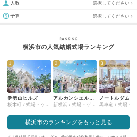
選択してください
人数
選択してください
予算
横浜市の人気結婚式場ランキング
1
2
3
伊勢山ヒルズ
アルカンシエル横浜 luxemariage
ノートルダム横浜みなとみ
桜木町 / 式場・ゲストハウス
新横浜 / 式場・ゲストハウス
横浜市のランキングをもっと見る