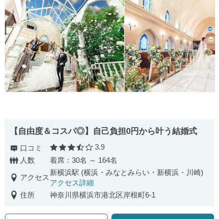
【自由度＆コスパ◎】自己負担0円から叶う結婚式
3.9
口コミ
口コミ評価
人数
着席：30名 ～ 164名
新横浜駅 (横浜・みなとみらい・新横浜・川崎)
アクセス
アクセス詳細
住所
神奈川県横浜市港北区岸根町6-1