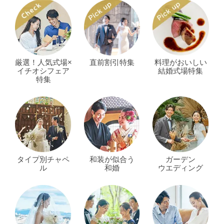
厳選！人気式場×
直前割引特集
料理がおいしい
イチオシフェア
結婚式場特集
特集
タイプ別チャペ
和装が似合う
ガーデン
ル
和婚
ウエディング