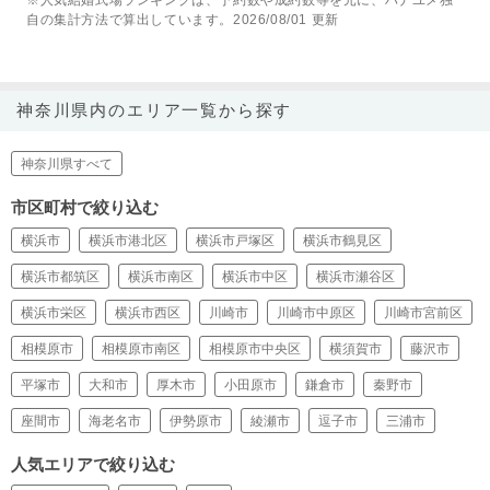
※人気結婚式場ランキングは、予約数や成約数等を元に、ハナユメ独
自の集計方法で算出しています。2026/08/01 更新
神奈川県内のエリア一覧から探す
神奈川県すべて
市区町村で絞り込む
横浜市
横浜市港北区
横浜市戸塚区
横浜市鶴見区
横浜市都筑区
横浜市南区
横浜市中区
横浜市瀬谷区
横浜市栄区
横浜市西区
川崎市
川崎市中原区
川崎市宮前区
相模原市
相模原市南区
相模原市中央区
横須賀市
藤沢市
平塚市
大和市
厚木市
小田原市
鎌倉市
秦野市
座間市
海老名市
伊勢原市
綾瀬市
逗子市
三浦市
人気エリアで絞り込む