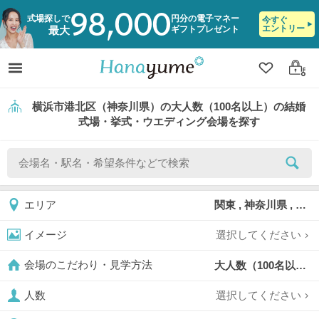
98,000
式場探しで
円分の電子マネー
今すぐ
エントリー
ギフトプレゼント
最大
クリップ
ログ
横浜市港北区（神奈川県）の大人数（100名以上）の結婚
式場・挙式・ウエディング会場を探す
関東 , 神奈川県 , 横浜市 , 横浜市港北区
エリア
選択してください
イメージ
大人数（100名以上）,
会場のこだわり・見学方法
選択してください
人数