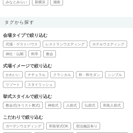
みなとみらい
新横浜
湘南
タグから探す
会場タイプで絞り込む
式場・ゲストハウス
レストランウエディング
ホテルウエディング
神社・仏閣
料亭
教会
式場イメージで絞り込む
かわいい
ナチュラル
クラシカル
和・和モダン
シンプル
リゾート
スタイリッシュ
挙式スタイルで絞り込む
教会式(キリスト教式)
神前式
人前式
仏前式
和装人前式
こだわりで絞り込む
ガーデンウエディング
和装挙式OK
宿泊施設有り