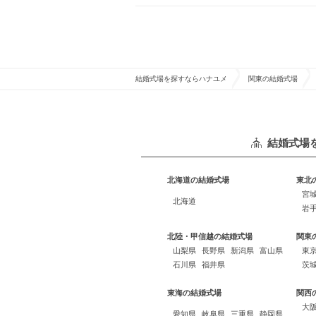
結婚式場を探すならハナユメ
関東の結婚式場
結婚式場
北海道の結婚式場
東北
宮
北海道
岩
北陸・甲信越の結婚式場
関東
山梨県
長野県
新潟県
富山県
東
石川県
福井県
茨
東海の結婚式場
関西
大
愛知県
岐阜県
三重県
静岡県