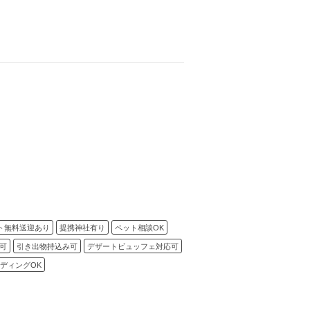
ト無料送迎あり
提携神社有り
ペット相談OK
可
引き出物持込み可
デザートビュッフェ対応可
ディングOK