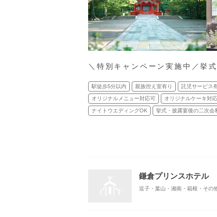
＼特別キャンペーン実施中／挙
駅徒歩5分以内
親族控え室有り
託児サービス
オリジナルメニュー対応可
オリジナルケーキ対
ナイトウエディングOK
挙式・披露宴後の二次会
鎌倉プリンスホテル
逗子・葉山・湘南・箱根・その他/