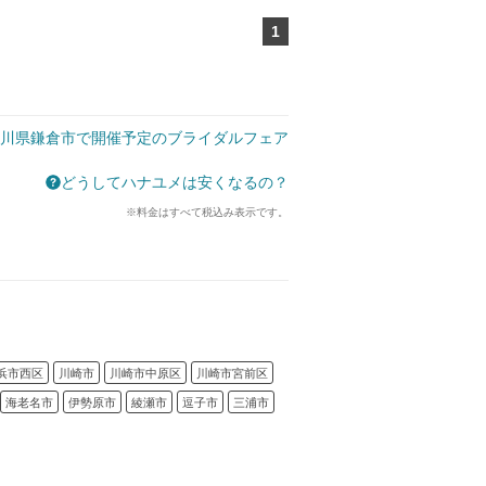
1
ページ目
川県鎌倉市で開催予定のブライダルフェア
どうしてハナユメは安くなるの？
※料金はすべて税込み表示です。
浜市西区
川崎市
川崎市中原区
川崎市宮前区
海老名市
伊勢原市
綾瀬市
逗子市
三浦市