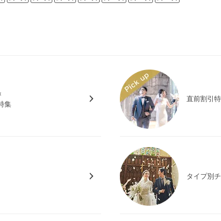
×
直前割引
特集
タイプ別