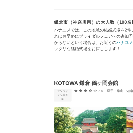
鎌倉市（神奈川県）の大人数（100
ハナユメでは、この地域の結婚式場を2件
ればお早めにブライダルフェアへの参加予
からないという場合は、お近くの
ハナユメ
ッタリな結婚式場をお探しします！
KOTOWA 鎌倉 鶴ヶ岡会館
口コミ評価
3.5
逗子・葉山・湘南・箱根・
オンライ
ン見学可
能