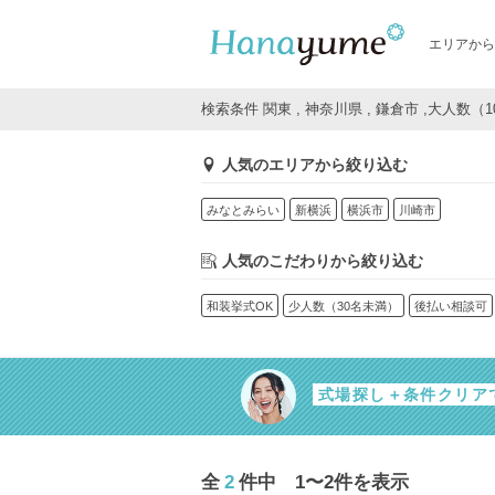
エリアから
検索条件 関東 , 神奈川県 , 鎌倉市 ,大人数（
人気のエリアから絞り込む
みなとみらい
新横浜
横浜市
川崎市
人気のこだわりから絞り込む
和装挙式OK
少人数（30名未満）
後払い相談可
式場探し＋条件クリア
全
2
件中 1〜2件を表示