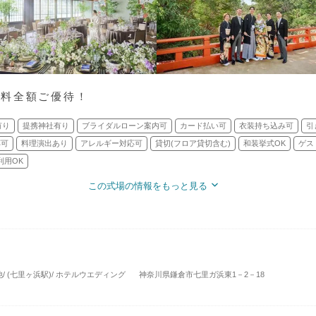
式料全額ご優待！
有り
提携神社有り
ブライダルローン案内可
カード払い可
衣装持ち込み可
引
応可
料理演出あり
アレルギー対応可
貸切(フロア貸切含む)
和装挙式OK
ゲス
利用OK
この式場の情報をもっと見る
 (七里ヶ浜駅)/ ホテルウエディング
神奈川県鎌倉市七里ガ浜東1－2－18