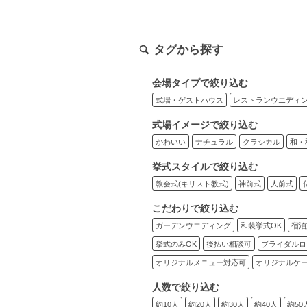
タグから探す
会場タイプで絞り込む
式場・ゲストハウス
レストランウエディ
式場イメージで絞り込む
かわいい
ナチュラル
クラシカル
和・
挙式スタイルで絞り込む
教会式(キリスト教式)
神前式
人前式
こだわりで絞り込む
ガーデンウエディング
和装挙式OK
宿泊
挙式のみOK
後払い相談可
ブライダルロ
オリジナルメニュー対応可
オリジナルケ
人数で絞り込む
約10人
約20人
約30人
約40人
約50