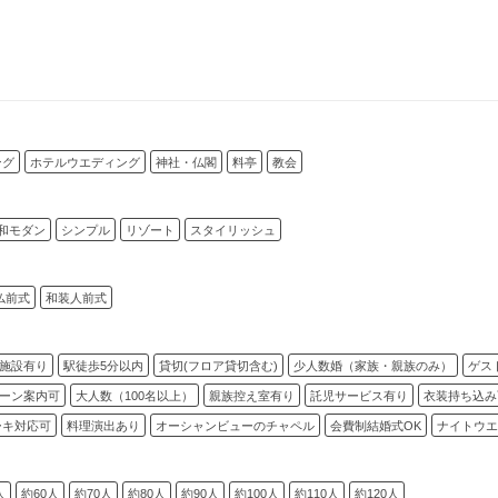
ング
ホテルウエディング
神社・仏閣
料亭
教会
和モダン
シンプル
リゾート
スタイリッシュ
仏前式
和装人前式
施設有り
駅徒歩5分以内
貸切(フロア貸切含む)
少人数婚（家族・親族のみ）
ゲス
ーン案内可
大人数（100名以上）
親族控え室有り
託児サービス有り
衣装持ち込み
ーキ対応可
料理演出あり
オーシャンビューのチャペル
会費制結婚式OK
ナイトウエ
人
約60人
約70人
約80人
約90人
約100人
約110人
約120人