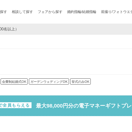
探す
相談して探す
フェアから探す
婚約指輪/結婚指輪
前撮り/フォトウエ
100名以上）
会費制結婚式OK
ガーデンウェディングOK
挙式のみOK
最大98,000円分の電子マネーギフトプ
で全員もらえる