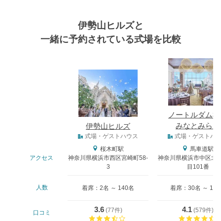
伊勢山ヒルズと
一緒に予約されている式場を比較
式場
ノートルダム横
みなとみらい
伊勢山ヒルズ
式場タイプ
式場・ゲストハウス
式場・ゲストハ
桜木町駅
馬車道駅
アクセス
神奈川県横浜市西区宮崎町58-
神奈川県横浜市中区北仲
3
目101番
人数
着席：2名 ～ 140名
着席：30名 ～ 14
3.6
4.1
(
77件
)
(
579件
)
口コミ