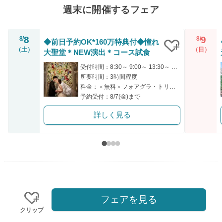
週末に開催するフェア
8
9
8/
8/
◆前日予約OK*160万特典付◆憧れ
（土）
（日）
大聖堂＊NEW演出＊コース試食
クリップ
受付時間：8:30～ 9:00～ 13:30～ 14:00～ 17:30～
所要時間：3時間程度
料金：＜無料＞フォアグラ・トリュフ・キャビア*3万円贅沢試食
予約受付：8/7(金)まで
詳しく見る
フェアを見る
クリップ