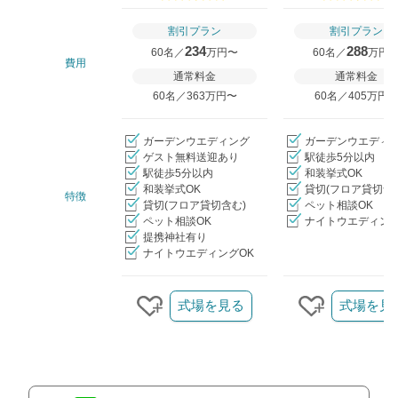
口コミ評価
割引プラン
割引プラン
234
288
60名／
万円〜
60名／
万円
費用
通常料金
通常料金
60名／363万円〜
60名／405万円
ガーデンウエディング
ガーデンウエディ
ゲスト無料送迎あり
駅徒歩5分以内
駅徒歩5分以内
和装挙式OK
和装挙式OK
貸切(フロア貸切含
特徴
貸切(フロア貸切含む)
ペット相談OK
ペット相談OK
ナイトウエディング
提携神社有り
ナイトウエディングOK
クリップ/詳細を見る
式場を見る
式場を見
クリップする
クリップす