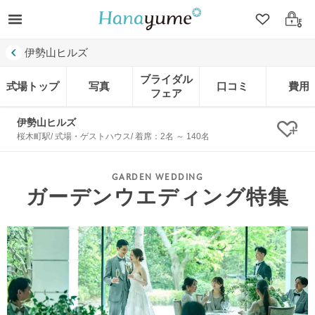
クリップ
ログ
伊勢山ヒルズ
ブライダル
式場トップ
写真
口コミ
費用
フェア
伊勢山ヒルズ
クリ
桜木町駅/ 式場・ゲストハウス/ 着席：2名 ～ 140名
ガーデンウエディング特集