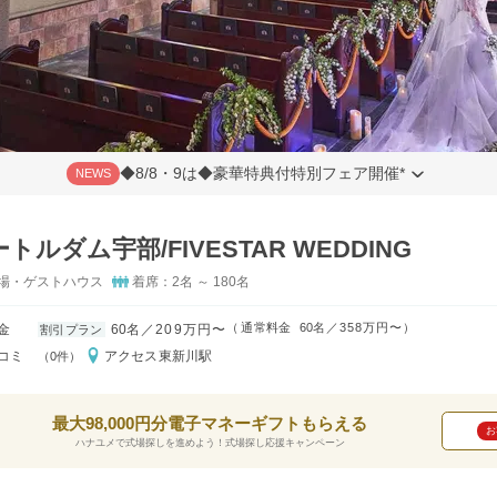
◆8/8・9は◆豪華特典付特別フェア開催*
NEWS
トルダム宇部/FIVESTAR WEDDING
場・ゲストハウス
着席：2名 ～ 180名
（
通常料金
60名
358万円〜
）
金
60名
209万円〜
割引プラン
コミ
アクセス
東新川駅
（0件）
最大98,000円分電子マネーギフトもらえる
お
ハナユメで式場探しを進めよう！式場探し応援キャンペーン