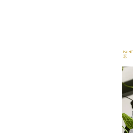
POINT
3