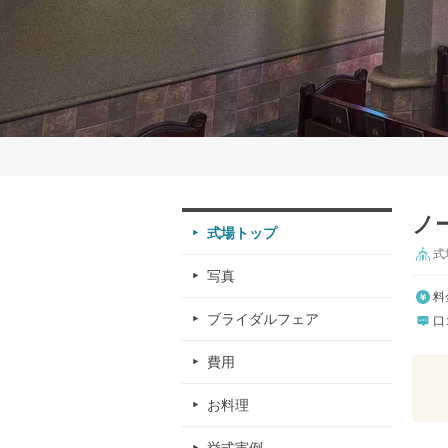
ノー
式場トップ
式
写真
料
ブライダルフェア
口
費用
お料理