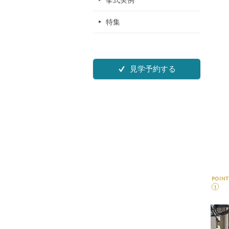
挙式実例
特集
見学予約する
POINT
1