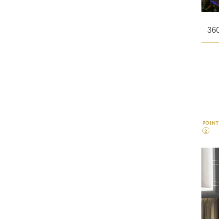
3
POINT
2