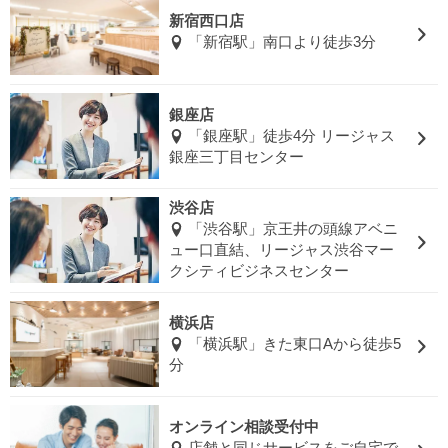
新宿西口店
「新宿駅」南口より徒歩3分
銀座店
「銀座駅」徒歩4分 リージャス
銀座三丁目センター
渋谷店
「渋谷駅」京王井の頭線アベニ
ュー口直結、リージャス渋谷マー
クシティビジネスセンター
横浜店
「横浜駅」きた東口Aから徒歩5
分
オンライン相談受付中
店舗と同じサービスをご自宅で