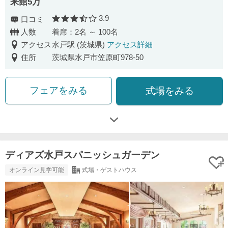
来館5万
3.9
口コミ
口コミ評価
人数
着席：2名 ～ 100名
アクセス
水戸駅 (茨城県)
アクセス詳細
住所
茨城県水戸市笠原町978-50
フェアをみる
式場をみる
ディアズ水戸スパニッシュガーデン
オンライン見学可能
式場・ゲストハウス