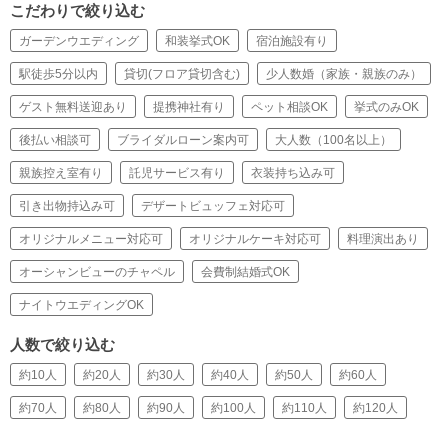
こだわりで絞り込む
ガーデンウエディング
和装挙式OK
宿泊施設有り
駅徒歩5分以内
貸切(フロア貸切含む)
少人数婚（家族・親族のみ）
ゲスト無料送迎あり
提携神社有り
ペット相談OK
挙式のみOK
後払い相談可
ブライダルローン案内可
大人数（100名以上）
親族控え室有り
託児サービス有り
衣装持ち込み可
引き出物持込み可
デザートビュッフェ対応可
オリジナルメニュー対応可
オリジナルケーキ対応可
料理演出あり
オーシャンビューのチャペル
会費制結婚式OK
ナイトウエディングOK
人数で絞り込む
約10人
約20人
約30人
約40人
約50人
約60人
約70人
約80人
約90人
約100人
約110人
約120人