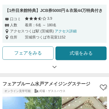
【1件目来館特典】JCB券5000円＆衣装44万特典付き
3.9
口コミ
口コミ評価
人数
着席：6名 ～ 180名
アクセス
つくば駅 (茨城県)
アクセス詳細
住所
茨城県つくば市花室1152
フェアをみる
式場をみる
フェアブルーム水戸アメイジングステージ
オンライン見学可能
式場・ゲストハウス