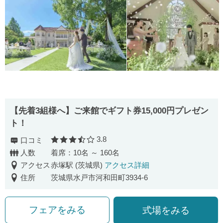
【先着3組様へ】ご来館でギフト券15,000円プレゼン
ト！
3.8
口コミ
口コミ評価
人数
着席：10名 ～ 160名
アクセス
赤塚駅 (茨城県)
アクセス詳細
住所
茨城県水戸市河和田町3934-6
フェアをみる
式場をみる