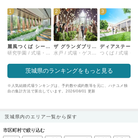
1
2
3
麗風つくば シーズンズテラス
ザ グランダブリュー 水戸(THE GRANDW MITO）
ディアステージ
研究学園 / 式場・ゲストハウス
水戸 / 式場・ゲストハウス
茨城県のランキングをもっと見る
※人気結婚式場ランキングは、予約数や成約数等を元に、ハナユメ独
自の集計方法で算出しています。2026/08/01 更新
茨城県内のエリア一覧から探す
市区町村で絞り込む