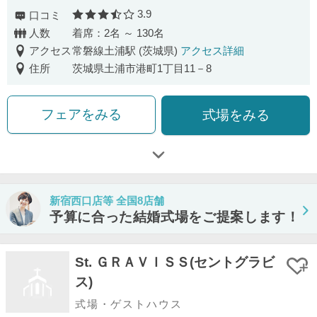
3.9
口コミ
口コミ評価
人数
着席：2名 ～ 130名
アクセス
常磐線土浦駅 (茨城県)
アクセス詳細
住所
茨城県土浦市港町1丁目11－8
フェアをみる
式場をみる
新宿西口店等 全国8店舗
予算に合った結婚式場をご提案します！
St. ＧＲＡＶＩＳＳ(セントグラビ
ス)
式場・ゲストハウス