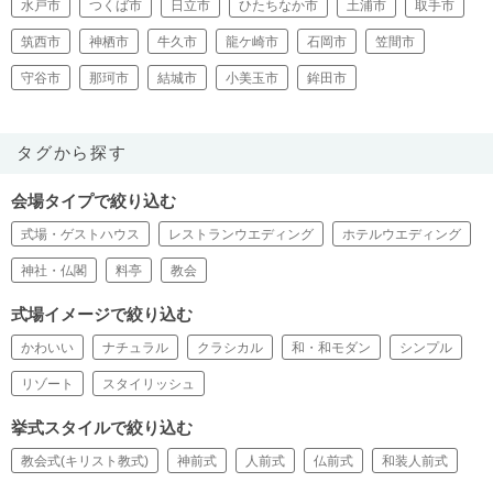
水戸市
つくば市
日立市
ひたちなか市
土浦市
取手市
筑西市
神栖市
牛久市
龍ケ崎市
石岡市
笠間市
守谷市
那珂市
結城市
小美玉市
鉾田市
タグから探す
会場タイプで絞り込む
式場・ゲストハウス
レストランウエディング
ホテルウエディング
神社・仏閣
料亭
教会
式場イメージで絞り込む
かわいい
ナチュラル
クラシカル
和・和モダン
シンプル
リゾート
スタイリッシュ
挙式スタイルで絞り込む
教会式(キリスト教式)
神前式
人前式
仏前式
和装人前式