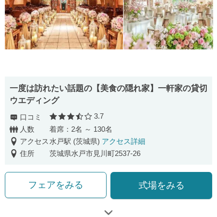
一度は訪れたい話題の【美食の隠れ家】一軒家の貸切
ウエディング
3.7
口コミ
口コミ評価
人数
着席：2名 ～ 130名
アクセス
水戸駅 (茨城県)
アクセス詳細
住所
茨城県水戸市見川町2537-26
フェアをみる
式場をみる