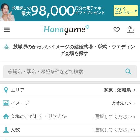
98,000
式場探しで
円分の電子マネー
今すぐ
エントリー
ギフトプレゼント
最大
クリップ
ログ
茨城県のかわいいイメージの結婚式場・挙式・ウエディン
グ会場を探す
関東 , 茨城県
エリア
かわいい
イメージ
選択してください
会場のこだわり・見学方法
選択してください
人数