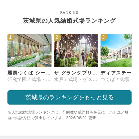
茨城県の人気結婚式場ランキング
1
2
3
麗風つくば シーズンズテラス
ザ グランダブリュー 水戸(THE GRANDW MITO）
ディアステージ
研究学園 / 式場・ゲストハウス
水戸 / 式場・ゲストハウス
茨城県のランキングをもっと見る
※人気結婚式場ランキングは、予約数や成約数等を元に、ハナユメ独
自の集計方法で算出しています。2026/08/01 更新