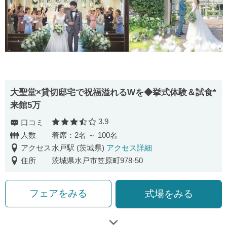
大聖堂×貸切邸宅で祝福溢れるWを◆挙式体験＆試食*
来館5万
3.9
口コミ
口コミ評価
人数
着席：2名 ～ 100名
アクセス
水戸駅 (茨城県)
アクセス詳細
住所
茨城県水戸市笠原町978-50
フェアをみる
式場をみる