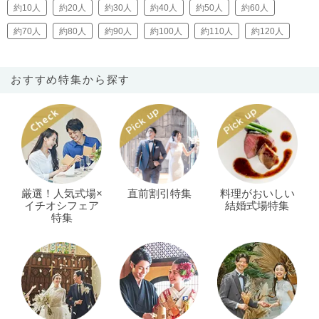
約10人
約20人
約30人
約40人
約50人
約60人
約70人
約80人
約90人
約100人
約110人
約120人
おすすめ特集から探す
厳選！人気式場×
直前割引特集
料理がおいしい
イチオシフェア
結婚式場特集
特集