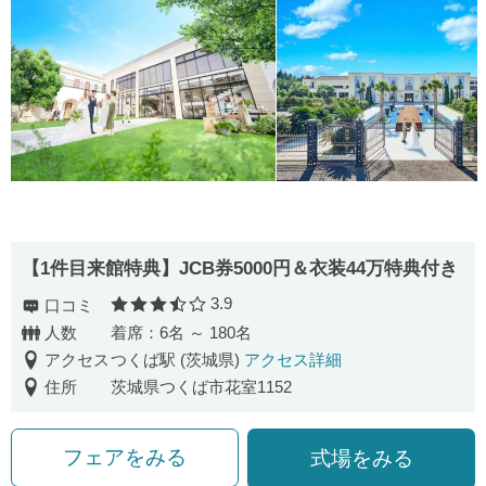
【1件目来館特典】JCB券5000円＆衣装44万特典付き
3.9
口コミ
口コミ評価
人数
着席：6名 ～ 180名
アクセス
つくば駅 (茨城県)
アクセス詳細
住所
茨城県つくば市花室1152
フェアをみる
式場をみる