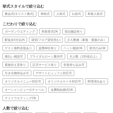
挙式スタイルで絞り込む
教会式(キリスト教式)
神前式
人前式
仏前式
和装人前式
こだわりで絞り込む
ガーデンウエディング
和装挙式OK
宿泊施設有り
駅徒歩5分以内
貸切(フロア貸切含む)
少人数婚（家族・親族のみ）
ゲスト無料送迎あり
提携神社有り
ペット相談OK
挙式のみOK
後払い相談可
ブライダルローン案内可
大人数（100名以上）
親族控え室有り
託児サービス有り
衣装持ち込み可
引き出物持込み可
デザートビュッフェ対応可
オリジナルメニュー対応可
オリジナルケーキ対応可
料理演出あり
オーシャンビューのチャペル
会費制結婚式OK
ナイトウエディングOK
人数で絞り込む