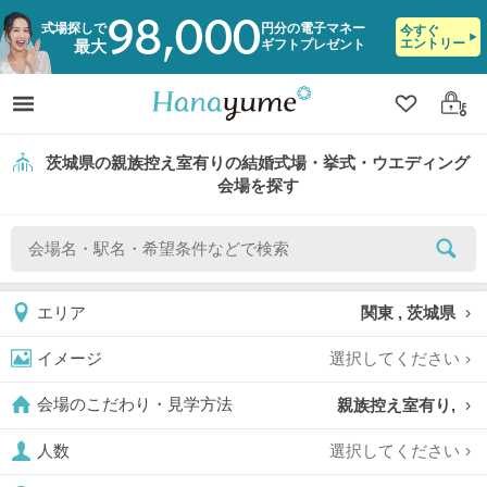
98,000
式場探しで
円分の電子マネー
今すぐ
エントリー
ギフトプレゼント
最大
クリップ
ログ
茨城県の親族控え室有りの結婚式場・挙式・ウエディング
会場を探す
関東 , 茨城県
エリア
選択してください
イメージ
親族控え室有り,
会場のこだわり・見学方法
選択してください
人数