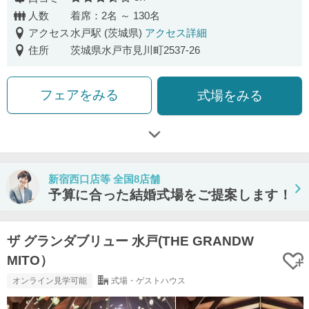
口コミ評価
人数
着席：2名 ～ 130名
アクセス
水戸駅 (茨城県)
アクセス詳細
住所
茨城県水戸市見川町2537-26
フェアをみる
式場をみる
新宿西口店等 全国8店舗
予算に合った結婚式場をご提案します！
ザ グランダブリュー 水戸(THE GRANDW
MITO）
オンライン見学可能
式場・ゲストハウス