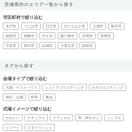
茨城県内のエリア一覧から探す
市区町村で絞り込む
水戸市
つくば市
日立市
ひたちなか市
土浦市
取手市
筑西市
神栖市
牛久市
龍ケ崎市
石岡市
笠間市
守谷市
那珂市
結城市
小美玉市
鉾田市
タグから探す
会場タイプで絞り込む
式場・ゲストハウス
レストランウエディング
ホテルウエディング
神社・仏閣
料亭
教会
式場イメージで絞り込む
かわいい
ナチュラル
クラシカル
和・和モダン
シンプル
リゾート
スタイリッシュ