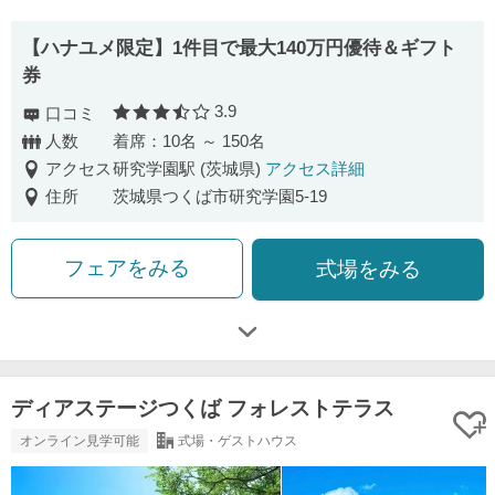
【ハナユメ限定】1件目で最大140万円優待＆ギフト
券
3.9
口コミ
口コミ評価
人数
着席：10名 ～ 150名
アクセス
研究学園駅 (茨城県)
アクセス詳細
住所
茨城県つくば市研究学園5-19
フェアをみる
式場をみる
ディアステージつくば フォレストテラス
オンライン見学可能
式場・ゲストハウス