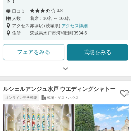
ト！
3.8
口コミ
口コミ評価
人数
着席：10名 ～ 160名
アクセス
赤塚駅 (茨城県)
アクセス詳細
住所
茨城県水戸市河和田町3934-6
フェアをみる
式場をみる
ルシェルアンジュ水戸 ウエディングシャトー
オンライン見学可能
式場・ゲストハウス