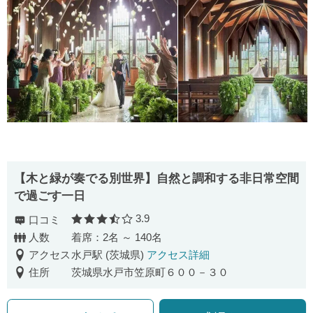
【木と緑が奏でる別世界】自然と調和する非日常空間
で過ごす一日
3.9
口コミ
口コミ評価
人数
着席：2名 ～ 140名
アクセス
水戸駅 (茨城県)
アクセス詳細
住所
茨城県水戸市笠原町６００－３０