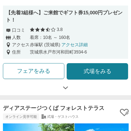
【先着3組様へ】ご来館でギフト券15,000円プレゼン
ト！
3.8
口コミ
口コミ評価
人数
着席：10名 ～ 160名
アクセス
赤塚駅 (茨城県)
アクセス詳細
住所
茨城県水戸市河和田町3934-6
フェアをみる
式場をみる
ディアステージつくば フォレストテラス
オンライン見学可能
式場・ゲストハウス