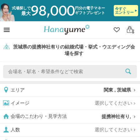
98,000
式場探しで
円分の電子マネー
今すぐ
エントリー
ギフトプレゼント
最大
クリップ
ログ
茨城県の提携神社有りの結婚式場・挙式・ウエディング会
場を探す
関東 , 茨城県
エリア
選択してください
イメージ
提携神社有り,
会場のこだわり・見学方法
選択してください
人数