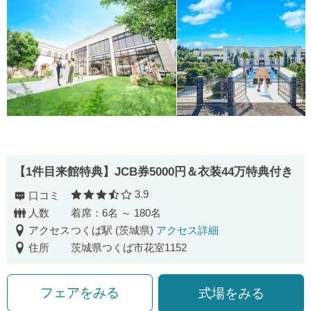
【1件目来館特典】JCB券5000円＆衣装44万特典付き
3.9
口コミ
口コミ評価
人数
着席：6名 ～ 180名
アクセス
つくば駅 (茨城県)
アクセス詳細
住所
茨城県つくば市花室1152
フェアをみる
式場をみる