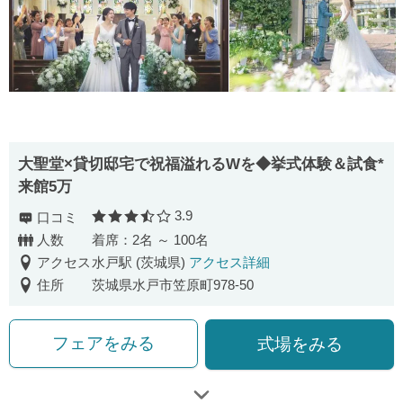
大聖堂×貸切邸宅で祝福溢れるWを◆挙式体験＆試食*
来館5万
3.9
口コミ
口コミ評価
人数
着席：2名 ～ 100名
アクセス
水戸駅 (茨城県)
アクセス詳細
住所
茨城県水戸市笠原町978-50
フェアをみる
式場をみる