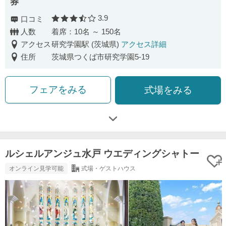
券
3.9
口コミ
口コミ評価
人数
着席：10名 ～ 150名
アクセス
研究学園駅 (茨城県)
アクセス詳細
住所
茨城県つくば市研究学園5-19
フェアをみる
式場をみる
ルシェルアンジュ水戸 ウエディングシャトー
オンライン見学可能
式場・ゲストハウス