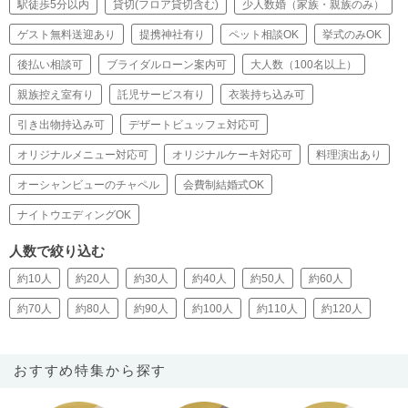
駅徒歩5分以内
貸切(フロア貸切含む)
少人数婚（家族・親族のみ）
ゲスト無料送迎あり
提携神社有り
ペット相談OK
挙式のみOK
後払い相談可
ブライダルローン案内可
大人数（100名以上）
親族控え室有り
託児サービス有り
衣装持ち込み可
引き出物持込み可
デザートビュッフェ対応可
オリジナルメニュー対応可
オリジナルケーキ対応可
料理演出あり
オーシャンビューのチャペル
会費制結婚式OK
ナイトウエディングOK
人数で絞り込む
約10人
約20人
約30人
約40人
約50人
約60人
約70人
約80人
約90人
約100人
約110人
約120人
おすすめ特集から探す