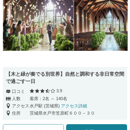
【木と緑が奏でる別世界】自然と調和する非日常空間
で過ごす一日
3.9
口コミ
口コミ評価
人数
着席：2名 ～ 140名
アクセス
水戸駅 (茨城県)
アクセス詳細
住所
茨城県水戸市笠原町６００－３０