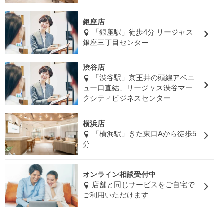
銀座店
「銀座駅」徒歩4分 リージャス
銀座三丁目センター
渋谷店
「渋谷駅」京王井の頭線アベニ
ュー口直結、リージャス渋谷マー
クシティビジネスセンター
横浜店
「横浜駅」きた東口Aから徒歩5
分
オンライン相談受付中
店舗と同じサービスをご自宅で
ご利用いただけます