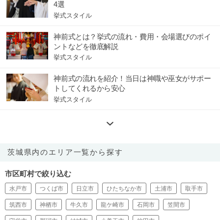
4選
挙式スタイル
神前式とは？挙式の流れ・費用・会場選びのポイ
ントなどを徹底解説
挙式スタイル
神前式の流れを紹介！当日は神職や巫女がサポー
トしてくれるから安心
挙式スタイル
茨城県内のエリア一覧から探す
市区町村で絞り込む
水戸市
つくば市
日立市
ひたちなか市
土浦市
取手市
筑西市
神栖市
牛久市
龍ケ崎市
石岡市
笠間市