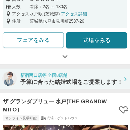
口コミ評価
人数
着席：2名 ～ 130名
アクセス
水戸駅 (茨城県)
アクセス詳細
住所
茨城県水戸市見川町2537-26
フェアをみる
式場をみる
新宿西口店等 全国8店舗
予算に合った結婚式場をご提案します！
ザ グランダブリュー 水戸(THE GRANDW
MITO）
オンライン見学可能
式場・ゲストハウス