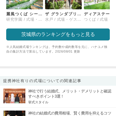
麗風つくば シーズンズテラス
ザ グランダブリュー 水戸(THE GRANDW MITO）
ディアステージ
研究学園 / 式場・ゲストハウス
水戸 / 式場・ゲストハウス
茨城県のランキングをもっと見る
※人気結婚式場ランキングは、予約数や成約数等を元に、ハナユメ独
自の集計方法で算出しています。2026/08/01 更新
提携神社有りの式場についての関連記事
神社で行う結婚式、メリット・デメリットと確認
すべきポイント3選！
挙式スタイル
神社の結婚式の費用相場、賢く費用を抑えるコツ