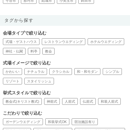
守谷市
那珂市
結城市
小美玉市
鉾田市
タグから探す
会場タイプで絞り込む
式場・ゲストハウス
レストランウエディング
ホテルウエディング
神社・仏閣
料亭
教会
式場イメージで絞り込む
かわいい
ナチュラル
クラシカル
和・和モダン
シンプル
リゾート
スタイリッシュ
挙式スタイルで絞り込む
教会式(キリスト教式)
神前式
人前式
仏前式
和装人前式
こだわりで絞り込む
ガーデンウエディング
和装挙式OK
宿泊施設有り