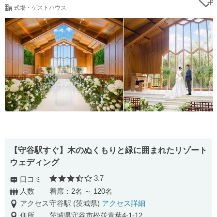
式場・ゲストハウス
【守谷駅すぐ】木のぬくもりと緑に囲まれたリゾート
ウェディング
3.7
口コミ
口コミ評価
人数
着席：2名 ～ 120名
アクセス
守谷駅 (茨城県)
アクセス詳細
住所
茨城県守谷市松並青葉4-1-12