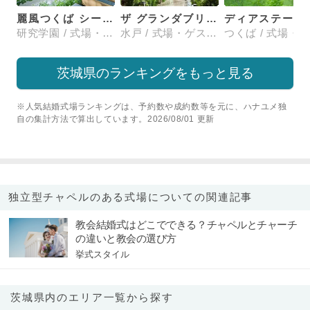
麗風つくば シーズンズテラス
ザ グランダブリュー 水戸(THE GRANDW MITO）
ディアステージ
研究学園 / 式場・ゲストハウス
水戸 / 式場・ゲストハウス
茨城県のランキングをもっと見る
※人気結婚式場ランキングは、予約数や成約数等を元に、ハナユメ独
自の集計方法で算出しています。2026/08/01 更新
独立型チャペルのある式場についての関連記事
教会結婚式はどこでできる？チャペルとチャーチ
の違いと教会の選び方
挙式スタイル
茨城県内のエリア一覧から探す