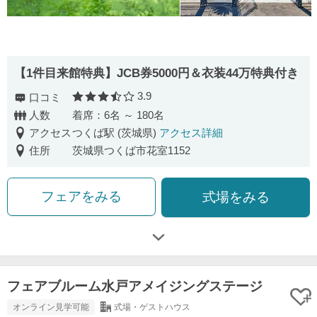
【1件目来館特典】JCB券5000円＆衣装44万特典付き
3.9
口コミ
口コミ評価
人数
着席：6名 ～ 180名
アクセス
つくば駅 (茨城県)
アクセス詳細
住所
茨城県つくば市花室1152
フェアをみる
式場をみる
フェアブルーム水戸アメイジングステージ
オンライン見学可能
式場・ゲストハウス