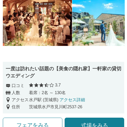
一度は訪れたい話題の【美食の隠れ家】一軒家の貸切
ウエディング
3.7
口コミ
口コミ評価
人数
着席：2名 ～ 130名
アクセス
水戸駅 (茨城県)
アクセス詳細
住所
茨城県水戸市見川町2537-26
フェアをみる
式場をみる