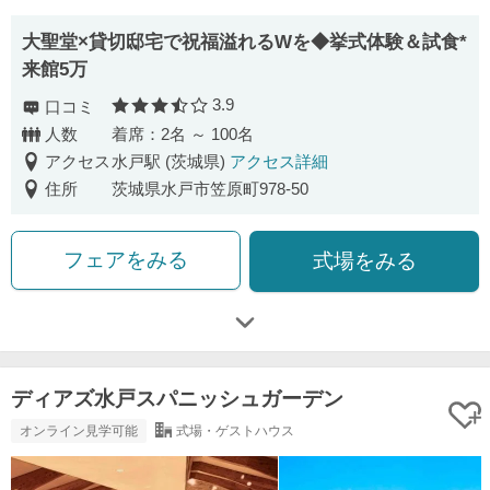
大聖堂×貸切邸宅で祝福溢れるWを◆挙式体験＆試食*
来館5万
3.9
口コミ
口コミ評価
人数
着席：2名 ～ 100名
アクセス
水戸駅 (茨城県)
アクセス詳細
住所
茨城県水戸市笠原町978-50
フェアをみる
式場をみる
ディアズ水戸スパニッシュガーデン
オンライン見学可能
式場・ゲストハウス