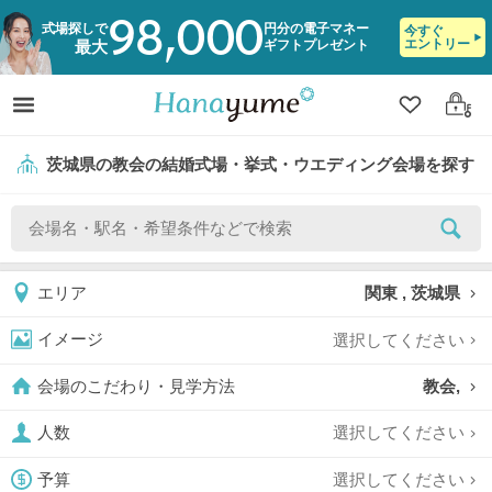
98,000
式場探しで
円分の電子マネー
今すぐ
エントリー
ギフトプレゼント
最大
クリップ
ログ
茨城県の教会の結婚式場・挙式・ウエディング会場を探す
関東 , 茨城県
エリア
選択してください
イメージ
教会,
会場のこだわり・見学方法
選択してください
人数
選択してください
予算