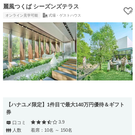
麗風つくば シーズンズテラス
オンライン見学可能
式場・ゲストハウス
【ハナユメ限定】1件目で最大140万円優待＆ギフト
券
3.9
口コミ
口コミ評価
人数
着席：10名 ～ 150名