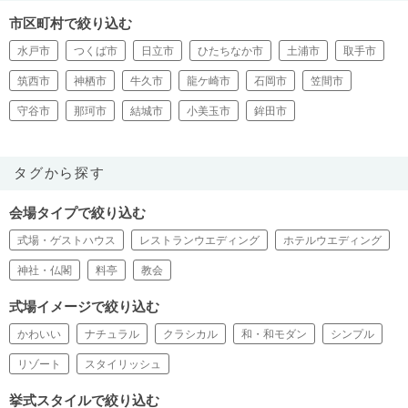
市区町村で絞り込む
水戸市
つくば市
日立市
ひたちなか市
土浦市
取手市
筑西市
神栖市
牛久市
龍ケ崎市
石岡市
笠間市
守谷市
那珂市
結城市
小美玉市
鉾田市
タグから探す
会場タイプで絞り込む
式場・ゲストハウス
レストランウエディング
ホテルウエディング
神社・仏閣
料亭
教会
式場イメージで絞り込む
かわいい
ナチュラル
クラシカル
和・和モダン
シンプル
リゾート
スタイリッシュ
挙式スタイルで絞り込む