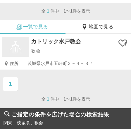
全
1
件中 1〜1件を表示
一覧で見る
地図で見る
カトリック水戸教会
教会
住所
茨城県水戸市五軒町２－４－３７
1
ページ目
全
1
件中 1〜1件を表示
ご指定の条件を広げた場合の検索結果
関東
茨城県
教会