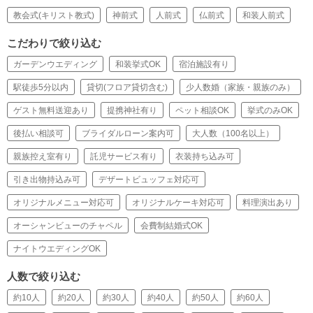
教会式(キリスト教式)
神前式
人前式
仏前式
和装人前式
こだわりで絞り込む
ガーデンウエディング
和装挙式OK
宿泊施設有り
駅徒歩5分以内
貸切(フロア貸切含む)
少人数婚（家族・親族のみ）
ゲスト無料送迎あり
提携神社有り
ペット相談OK
挙式のみOK
後払い相談可
ブライダルローン案内可
大人数（100名以上）
親族控え室有り
託児サービス有り
衣装持ち込み可
引き出物持込み可
デザートビュッフェ対応可
オリジナルメニュー対応可
オリジナルケーキ対応可
料理演出あり
オーシャンビューのチャペル
会費制結婚式OK
ナイトウエディングOK
人数で絞り込む
約10人
約20人
約30人
約40人
約50人
約60人