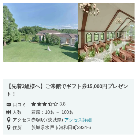
【先着3組様へ】ご来館でギフト券15,000円プレゼン
ト！
3.8
口コミ
口コミ評価
人数
着席：10名 ～ 160名
アクセス
赤塚駅 (茨城県)
アクセス詳細
住所
茨城県水戸市河和田町3934-6