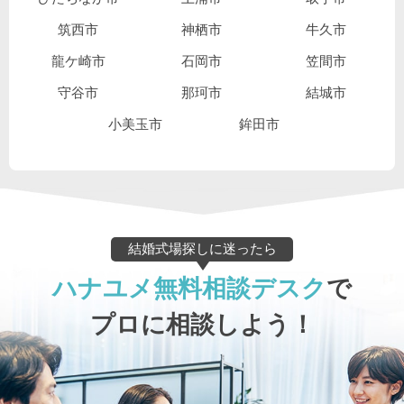
筑西市
神栖市
牛久市
龍ケ崎市
石岡市
笠間市
守谷市
那珂市
結城市
小美玉市
鉾田市
結婚式場探しに迷ったら
ハナユメ無料相談デスク
で
プロに相談しよう！