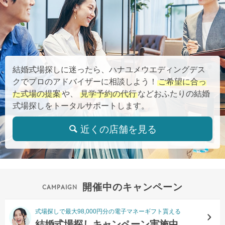
結婚式場探しに迷ったら、ハナユメウエディングデス
クでプロのアドバイザーに相談しよう！
ご希望に合っ
た式場の提案
や、
見学予約の代行
などおふたりの結婚
式場探しをトータルサポートします。
近くの店舗を見る
開催中のキャンペーン
式場探しで最大98,000円分の電子マネーギフト貰える
結婚式場探しキャンペーン実施中