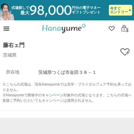
98,000
式場探しで
円分の電子マネー
今すぐ
エントリー
ギフトプレゼント
最大
クリップ
ログ
藤右ェ門
ク
茨城県
所在地
茨城県つくば市金田３８－１
※こちらの式場は、現在Hanayumeでは見学・ブライダルフェア予約を承ってお
りません。
※Hanayumeで開催中の
キャンペーン
対象外の式場となります。こちらの式場へ
直接ご予約いただいてもキャンペーンは適用されません。