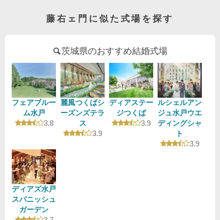
藤右ェ門に似た式場を探す
茨城県のおすすめ結婚式場
フェアブルー
麗風つくばシ
ディアステー
ルシェルアン
ム水戸
ーズンズテラ
ジつくば
ジュ水戸ウエ
口コミ評価
口コミ評価
3.8
ス
3.9
ディングシャ
口コミ評価
3.9
ト
口コミ評
3.9
ディアズ水戸
スパニッシュ
ガーデン
口コミ評価
3.7