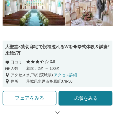
大聖堂×貸切邸宅で祝福溢れるWを◆挙式体験＆試食*
来館5万
3.9
口コミ
口コミ評価
人数
着席：2名 ～ 100名
アクセス
水戸駅 (茨城県)
アクセス詳細
住所
茨城県水戸市笠原町978-50
フェアをみる
式場をみる