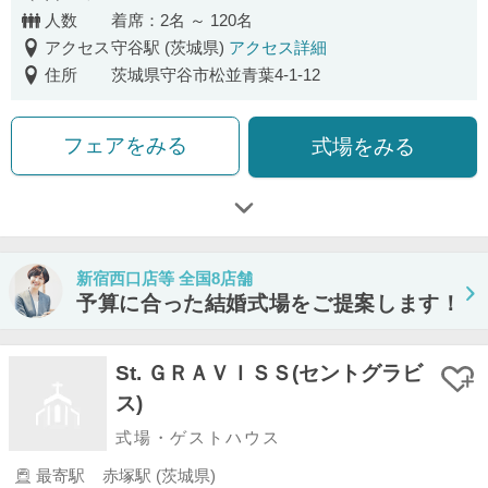
口コミ評価
人数
着席：2名 ～ 120名
アクセス
守谷駅 (茨城県)
アクセス詳細
住所
茨城県守谷市松並青葉4-1-12
フェアをみる
式場をみる
新宿西口店等 全国8店舗
予算に合った結婚式場をご提案します！
St. ＧＲＡＶＩＳＳ(セントグラビ
ス)
式場・ゲストハウス
最寄駅
赤塚駅 (茨城県)