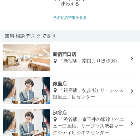
味わえる
その他の特集を見る
無料相談デスクで探す
新宿西口店
「新宿駅」南口より徒歩3分
銀座店
「銀座駅」徒歩4分 リージャス
銀座三丁目センター
渋谷店
「渋谷駅」京王井の頭線アベニ
ュー口直結、リージャス渋谷マー
クシティビジネスセンター