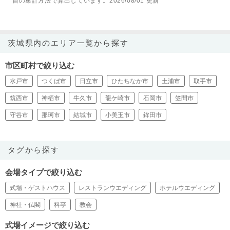
自の集計方法で算出しています。2026/08/01 更新
茨城県内のエリア一覧から探す
市区町村で絞り込む
水戸市
つくば市
日立市
ひたちなか市
土浦市
取手市
筑西市
神栖市
牛久市
龍ケ崎市
石岡市
笠間市
守谷市
那珂市
結城市
小美玉市
鉾田市
タグから探す
会場タイプで絞り込む
式場・ゲストハウス
レストランウエディング
ホテルウエディング
神社・仏閣
料亭
教会
式場イメージで絞り込む