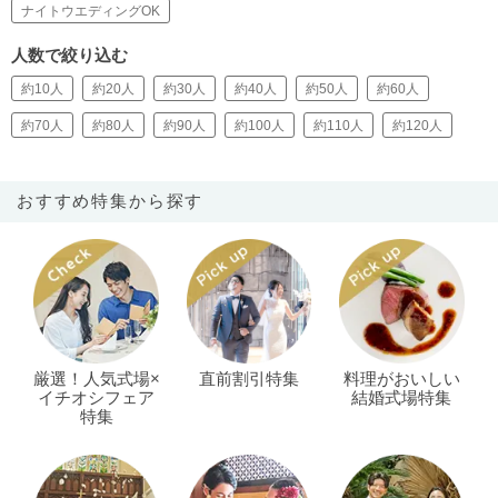
ナイトウエディングOK
人数で絞り込む
約10人
約20人
約30人
約40人
約50人
約60人
約70人
約80人
約90人
約100人
約110人
約120人
おすすめ特集から探す
厳選！人気式場×
直前割引特集
料理がおいしい
イチオシフェア
結婚式場特集
特集