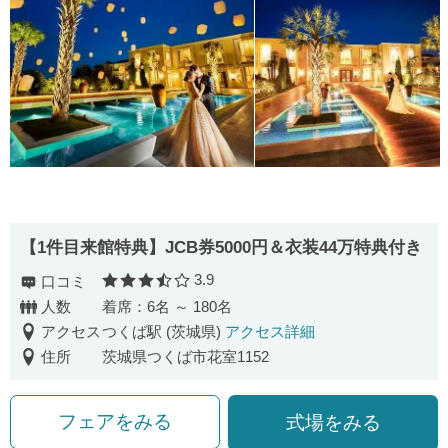
【1件目来館特典】JCB券5000円＆衣装44万特典付き
3.9
口コミ
口コミ評価
人数
着席：6名 ～ 180名
アクセス
つくば駅 (茨城県)
アクセス詳細
住所
茨城県つくば市花室1152
フェアをみる
式場をみる