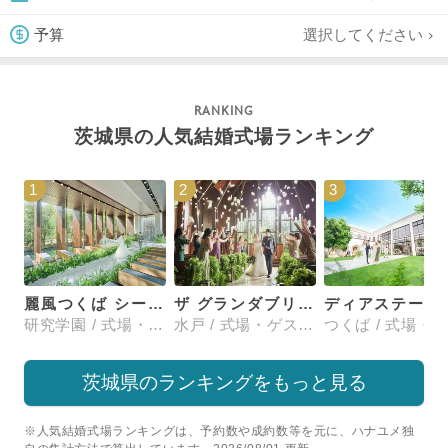
選択してください
予算
茨城県の人気結婚式場ランキング
1
2
3
麗風つくば シーズンズテラス
ザ グランダブリュー 水戸(THE GRANDW MITO）
ディアステージ
研究学園 / 式場・ゲストハウス
水戸 / 式場・ゲストハウス
茨城県のランキングをもっと見る
※人気結婚式場ランキングは、予約数や成約数等を元に、ハナユメ独