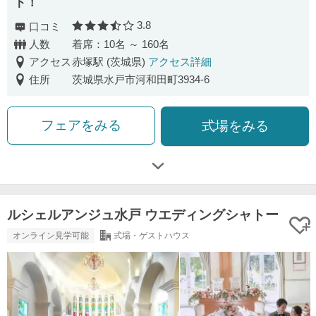
ト！
3.8
口コミ
口コミ評価
人数
着席：10名 ～ 160名
アクセス
赤塚駅 (茨城県)
アクセス詳細
住所
茨城県水戸市河和田町3934-6
フェアをみる
式場をみる
ルシェルアンジュ水戸 ウエディングシャトー
オンライン見学可能
式場・ゲストハウス