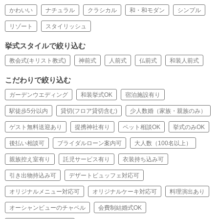
かわいい
ナチュラル
クラシカル
和・和モダン
シンプル
リゾート
スタイリッシュ
挙式スタイルで絞り込む
教会式(キリスト教式)
神前式
人前式
仏前式
和装人前式
こだわりで絞り込む
ガーデンウエディング
和装挙式OK
宿泊施設有り
駅徒歩5分以内
貸切(フロア貸切含む)
少人数婚（家族・親族のみ）
ゲスト無料送迎あり
提携神社有り
ペット相談OK
挙式のみOK
後払い相談可
ブライダルローン案内可
大人数（100名以上）
親族控え室有り
託児サービス有り
衣装持ち込み可
引き出物持込み可
デザートビュッフェ対応可
オリジナルメニュー対応可
オリジナルケーキ対応可
料理演出あり
オーシャンビューのチャペル
会費制結婚式OK