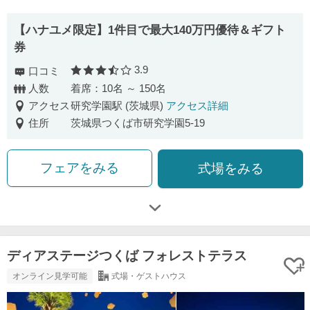
【ハナユメ限定】1件目で最大140万円優待＆ギフト
券
3.9
口コミ
口コミ評価
人数
着席：10名 ～ 150名
アクセス
研究学園駅 (茨城県)
アクセス詳細
住所
茨城県つくば市研究学園5-19
フェアをみる
式場をみる
ディアステージつくば フォレストテラス
オンライン見学可能
式場・ゲストハウス