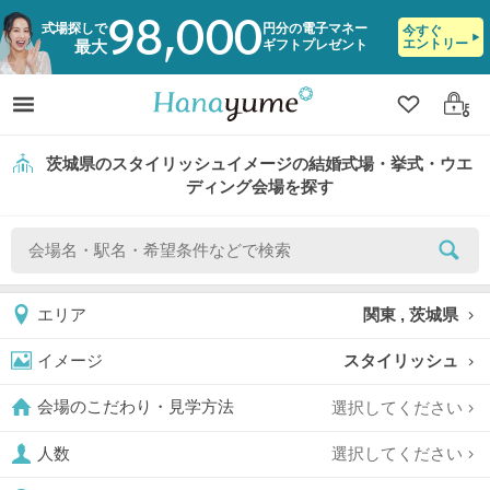
98,000
式場探しで
円分の電子マネー
今すぐ
エントリー
ギフトプレゼント
最大
クリップ
ログ
茨城県のスタイリッシュイメージの結婚式場・挙式・ウエ
ディング会場を探す
関東 , 茨城県
エリア
スタイリッシュ
イメージ
選択してください
会場のこだわり・見学方法
選択してください
人数