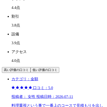
4.4
点
割引
3.8
点
設備
3.9
点
アクセス
4.0
点
高い評価の口コミ
低い評価の口コミ
カテゴリ：
金額
口コミ：
5.0
投稿者：
女性
投稿日時：
2026-07-11
料理重視という事で一番上のコースで見積もりを出し