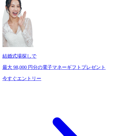
結婚式場探しで
最大
98,000
円分の電子マネーギフトプレゼント
今すぐエントリー