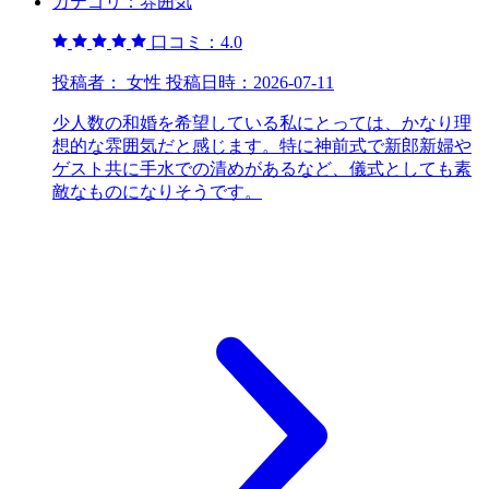
カテゴリ：
雰囲気
口コミ：
4.0
投稿者：
女性
投稿日時：
2026-07-11
少人数の和婚を希望している私にとっては、かなり理
想的な雰囲気だと感じます。特に神前式で新郎新婦や
ゲスト共に手水での清めがあるなど、儀式としても素
敵なものになりそうです。