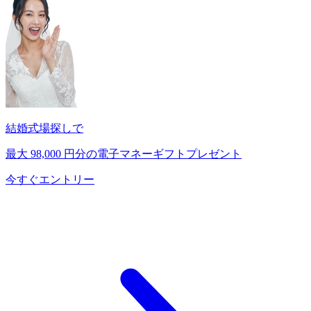
結婚式場探しで
最大
98,000
円分の電子マネーギフトプレゼント
今すぐエントリー