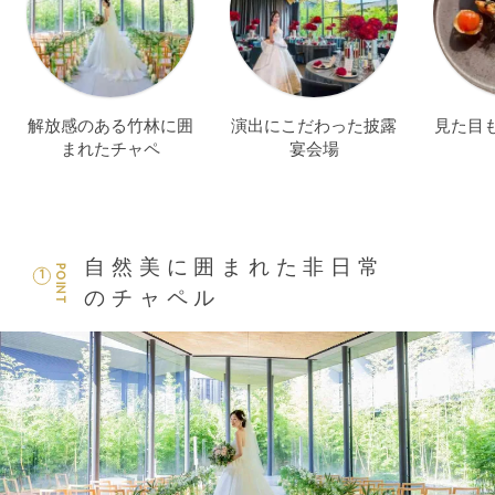
解放感のある竹林に囲
演出にこだわった披露
見た目
まれたチャペ
宴会場
自然美に囲まれた非日常
POINT
1
のチャペル