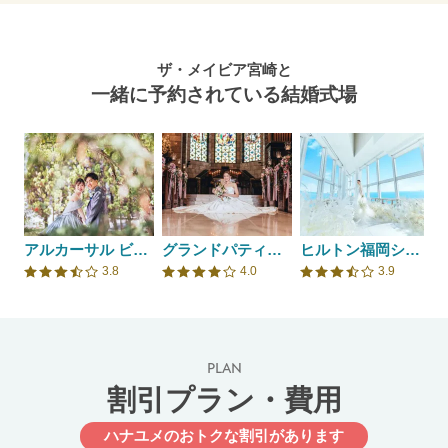
ザ・メイビア宮崎と
一緒に予約されている結婚式場
アルカーサル ビエントス
グランドパティオ都城
ヒルトン福岡シーホーク
3.8
4.0
3.9
口コミ評価
口コミ評価
口コミ評価
PLAN
割引プラン・費用
ハナユメのおトクな割引があります