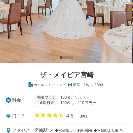
ザ・メイビア宮崎
ホテルウエディング
着席：2名 ～ 180名
割引プラン
100名
345
万円〜
料金
通常料金
100名
／
410万円〜
口コミ評価
4.5
口コミ
（3件）
アクセス
宮崎駅
／
◆宮崎駅より徒歩約8分 ◆宮崎ICより車で約20分 ◆宮崎空港より車で約25分