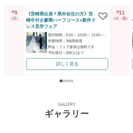
9
11
8/
8/
《宮崎県出身＊県外在住の方》宮
（日）
（火・祝）
崎牛付き豪華ハーフコース×新作ド
クリップ
レス見学フェア
受付時間：9:00～ 10:00～ 13:00～ 15:00～
所要時間：3時間程度
料金：フェア参加は無料です
予約受付：8/8(土)まで
詳しく見る
GALLERY
ギャラリー