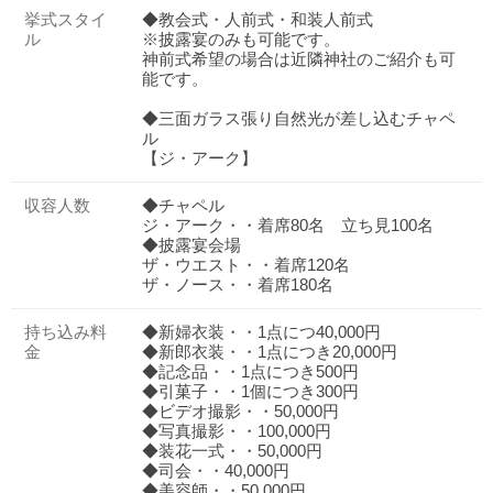
挙式スタイ
◆教会式・人前式・和装人前式
ル
※披露宴のみも可能です。
神前式希望の場合は近隣神社のご紹介も可
能です。
◆三面ガラス張り自然光が差し込むチャペ
ル
【ジ・アーク】
収容人数
◆チャペル
ジ・アーク・・着席80名 立ち見100名
◆披露宴会場
ザ・ウエスト・・着席120名
ザ・ノース・・着席180名
持ち込み料
◆新婦衣装・・1点につ40,000円
金
◆新郎衣装・・1点につき20,000円
◆記念品・・1点につき500円
◆引菓子・・1個につき300円
◆ビデオ撮影・・50,000円
◆写真撮影・・100,000円
◆装花一式・・50,000円
◆司会・・40,000円
◆美容師・・50,000円