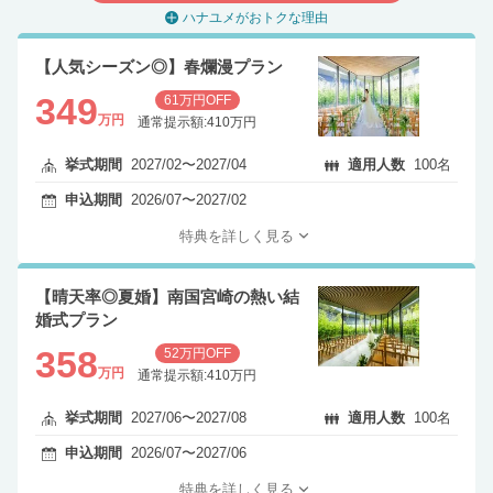
ハナユメがおトクな理由
【人気シーズン◎】春爛漫プラン
349
61万円OFF
万円
通常提示額:410万円
挙式期間
2027/02〜2027/04
適用人数
100名
申込期間
2026/07〜2027/02
特典を詳しく見る
【晴天率◎夏婚】南国宮崎の熱い結
婚式プラン
358
52万円OFF
万円
通常提示額:410万円
挙式期間
2027/06〜2027/08
適用人数
100名
申込期間
2026/07〜2027/06
特典を詳しく見る