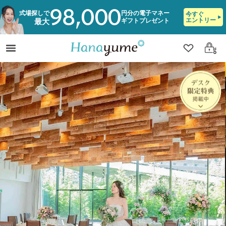
98,000
式場探しで
円分の電子マネー
今すぐ
エントリー
ギフトプレゼント
最大
クリップ
ログ