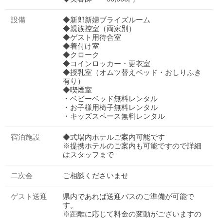
設備
◆新郎新婦ブライズルーム
◆親族控室（両家別）
◆ゲスト用待合室
◆着付け室
◆クローク
◆コインロッカー・更衣室
◆授乳室（オムツ替えベッド・おしりふき
有り）
◆喫煙室
・ベビーベッド無料レンタル
・お子様用椅子無料レンタル
・キッズスペース無料レンタル
宿泊施設
◆式場内ホテルご案内可能です
※提携ホテルのご案内も可能ですので詳細
はスタッフまで
二次会
ご相談くださいませ
ゲスト送迎
県内であれば送迎バスのご準備が可能で
す。
※距離に応じて料金の変動がございますの