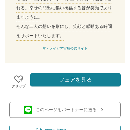
れる。幸せの門出に集い祝福する皆が笑顔であり
ますように。
そんな二人の想いを形にし、笑顔と感動ある時間
をサポートいたします。
ザ・メイビア宮崎公式サイト
フェアを見る
クリップ
このページをパートナーに送る
おトクな特典つきフェア
フェア一覧
8/11
残◯
(火・祝)
＜来館特典＞1.5万相当の豪華試食