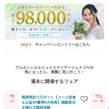
キャンペーンエントリーはこちら
9/3まで
アルカンシエルリュクスマリアージュナゴヤが
気になったら、実際に見に行こう！
週末に開催するフェア
9
11
8/
8/
満席間近*1万ギフト【コース試食
（日）
（火・祝）
＆お盆SP豪華8大特典】感動挙式
クリップ
＆憧れ大階段体験