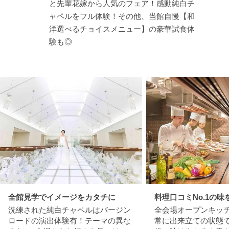
と先輩花嫁から人気のフェア！感動純白チ
ャペルをフル体験！その他、当館自慢【和
洋選べるチョイスメニュー】の豪華試食体
験も◎
全館見学でイメージをカタチに
料理口コミNo.1の味
洗練された純白チャペルはバージン
全会場オープンキッ
ロードの演出体験有！テーマの異な
常に出来立ての状態