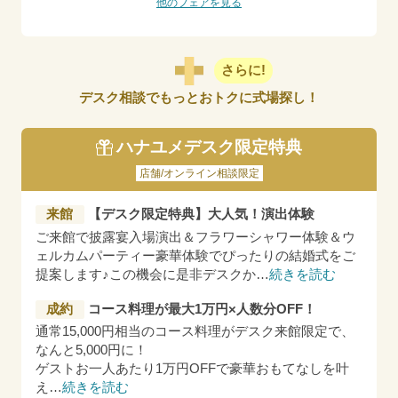
他のフェアを見る
さらに!
デスク相談でもっとおトクに式場探し！
ハナユメデスク限定特典
店舗/オンライン相談限定
来館
【デスク限定特典】大人気！演出体験
ご来館で披露宴入場演出＆フラワーシャワー体験＆ウ
ェルカムパーティー豪華体験でぴったりの結婚式をご
提案します♪この機会に是非デスクか
…
続きを読む
成約
コース料理が最大1万円×人数分OFF！
通常15,000円相当のコース料理がデスク来館限定で、
なんと5,000円に！
ゲストお一人あたり1万円OFFで豪華おもてなしを叶
え
…
続きを読む