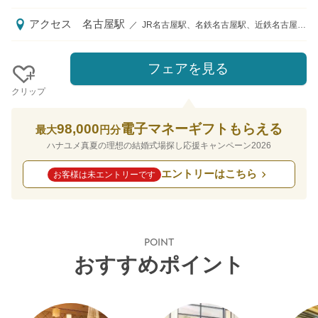
アクセス
名古屋駅
／
JR名古屋駅、名鉄名古屋駅、近鉄名古屋駅、地下鉄東山線名古屋駅より北へ徒歩5分「牛島町」交差点を左折すぐ 近くの「ルーセントタワー」までは名古屋駅より地下通路「ルーセントアベニュー」をご利用頂けます（L4出口を出て100ｍ） ◆ご結婚式当日 タクシーチケットプレゼント有り◆
フェアを見る
クリップ
98,000
電子マネーギフトもらえる
最大
円分
ハナユメ真夏の理想の結婚式場探し応援キャンペーン2026
エントリーはこちら
お客様は未エントリーです
POINT
おすすめポイント