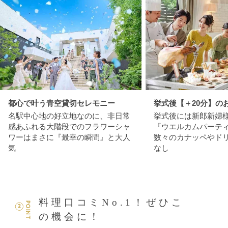
都心で叶う青空貸切セレモニー
挙式後【＋20分】の
名駅中心地の好立地なのに、非日常
挙式後には新郎新婦
感あふれる大階段でのフラワーシャ
『ウエルカムパーテ
ワーはまさに『最幸の瞬間』と大人
数々のカナッペやド
気
なし
料理口コミNo.1！ぜひこ
POINT
2
の機会に！