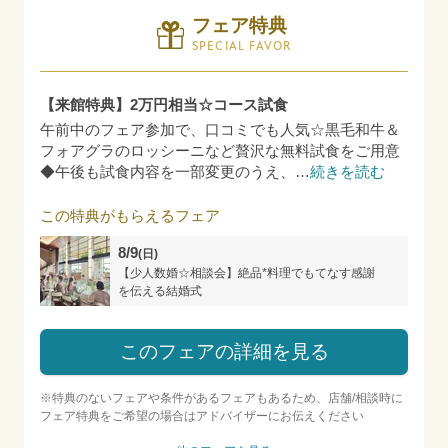
フェア特典
SPECIAL FAVOR
【来館特典】2万円相当☆コース試食
午前中のフェア参加で、口コミでも人気☆黒毛和牛＆
フォアグラのロッシーニなど贅沢な無料試食をご用意
◆午後も試食内容を一部変更のうえ、
…
続きを読む
この特典がもらえるフェア
8/9
(日)
【少人数婚☆相談会】絶品*料理でもてなす感謝
を伝える結婚式
このフェアの詳細を見る
※特典のないフェアや条件があるフェアもあるため、店舗/相談時に
フェア特典をご希望の場合はアドバイザーにお伝えください