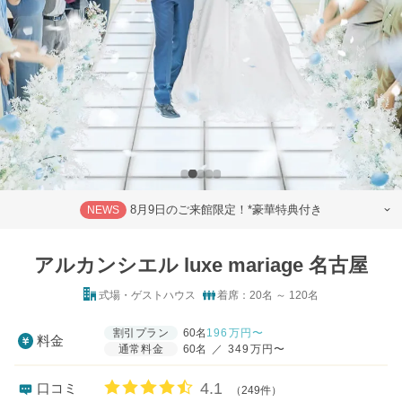
8月9日のご来館限定！*豪華特典付き
NEWS
アルカンシエル luxe mariage 名古屋
式場・ゲストハウス
着席：20名 ～ 120名
割引プラン
60名
196
万円〜
料金
通常料金
60名
／
349万円〜
口コミ評価
4.1
口コミ
（249件）