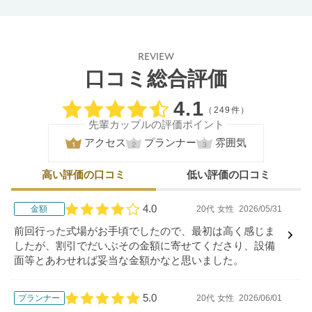
REVIEW
口コミ総合評価
口コミ評価
4.1
（249件）
先輩カップルの評価ポイント
アクセス
プランナー
雰囲気
高い評価の口コミ
低い評価の口コミ
4.0
金額
20代
女性
2026/05/31
口コミ評価
前回行った式場がお手頃でしたので、最初は高く感じま
したが、割引でだいぶその金額に寄せてくださり、設備
面等とあわせれば妥当な金額かなと思いました。
5.0
プランナー
20代
女性
2026/06/01
口コミ評価