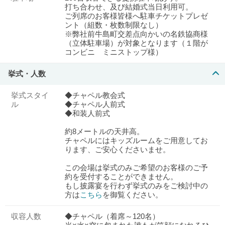
打ち合わせ、及び結婚式当日利用可。
ご列席のお客様皆様へ駐車チケットプレゼ
ント（組数・枚数制限なし）
※弊社前牛島町交差点向かいの名鉄協商様
（立体駐車場）が対象となります（１階が
コンビニ ミニストップ様）
挙式・人数
挙式スタイ
◆チャペル教会式
ル
◆チャペル人前式
◆和装人前式
約8メートルの天井高。
チャペルにはキッズルームをご用意してお
ります、ご安心くださいませ。
この会場は挙式のみご希望のお客様のご予
約を受付することができません。
もし披露宴を行わず挙式のみをご検討中の
方は
こちら
を御覧ください。
収容人数
◆チャペル（着席～120名）