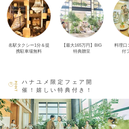
名駅タクシー1分＆提
【最大165万円】BIG
料理口
携駐車場無料
特典贈呈
付
ハナユメ限定フェア開
POINT
1
催！嬉しい特典付き！