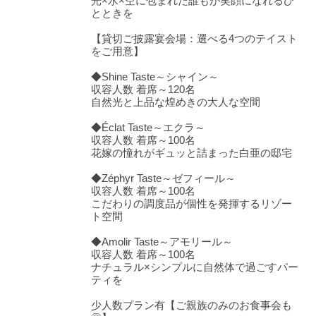
光×水×空に包まれた誰もが笑顔になれるひ
とときを
【貸切ご披露宴会場：選べる4つのテイスト
をご用意】
◆Shine Taste～シャイン～
収容人数 着席～120名
自然光と上品な煌めきの大人な空間
◆Éclat Taste～エクラ～
収容人数 着席～100名
花嫁の憧れがギュッと詰まった白亜の邸宅
◆Zéphyr Taste～ゼフィール～
収容人数 着席～100名
こだわりの調度品が個性を発揮するリゾー
ト空間
◆Amolir Taste～アモリール～
収容人数 着席～100名
ナチュラル×シンプルに自然体で過ごすパー
おトクな特典つきフェア
ティを
フェア一覧
8/9
残◯
(日)
【来館特典】2万円相当☆コース試食
少人数プラン有【ご親族のみのお食事会も