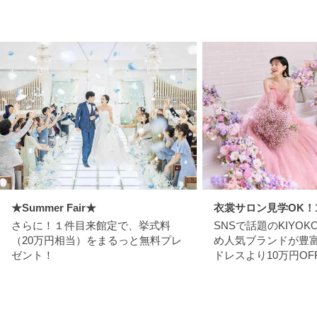
★Summer Fair★
衣裳サロン見学OK！
さらに！１件目来館定で、挙式料
SNSで話題のKIYOKO
（20万円相当）をまるっと無料プレ
め人気ブランドが豊
ゼント！
ドレスより10万円OF