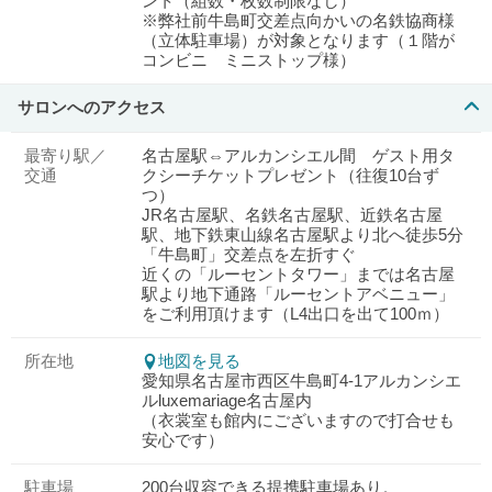
ント（組数・枚数制限なし）
※弊社前牛島町交差点向かいの名鉄協商様
（立体駐車場）が対象となります（１階が
コンビニ ミニストップ様）
サロンへのアクセス
最寄り駅／
名古屋駅⇔アルカンシエル間 ゲスト用タ
交通
クシーチケットプレゼント（往復10台ず
つ）
JR名古屋駅、名鉄名古屋駅、近鉄名古屋
駅、地下鉄東山線名古屋駅より北へ徒歩5分
「牛島町」交差点を左折すぐ
近くの「ルーセントタワー」までは名古屋
駅より地下通路「ルーセントアベニュー」
をご利用頂けます（L4出口を出て100ｍ）
所在地
地図を見る
愛知県名古屋市西区牛島町4-1アルカンシエ
ルluxemariage名古屋内
（衣裳室も館内にございますので打合せも
安心です）
駐車場
200台収容できる提携駐車場あり。