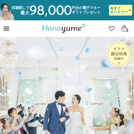
98,000
式場探しで
円分の電子マネー
今すぐ
エントリー
ギフトプレゼント
最大
クリップ
ログ