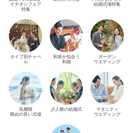
イチオシフェア
結婚式場特集
特集
タイプ別チャペ
和装が似合う
ガーデン
ル
和婚
ウエディング
高層階
少人数の結婚式
マタニティ
眺めの良い式場
ウエディング