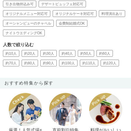
引き出物持込み可
デザートビュッフェ対応可
オリジナルメニュー対応可
オリジナルケーキ対応可
料理演出あり
オーシャンビューのチャペル
会費制結婚式OK
ナイトウエディングOK
人数で絞り込む
約10人
約20人
約30人
約40人
約50人
約60人
約70人
約80人
約90人
約100人
約110人
約120人
おすすめ特集から探す
厳選！人気式場×
直前割引特集
料理がおいしい