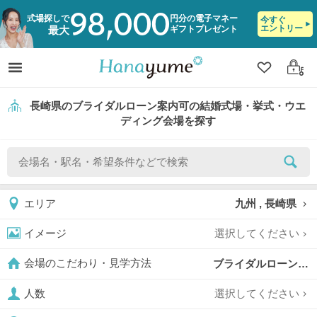
98,000
式場探しで
円分の電子マネー
今すぐ
エントリー
ギフトプレゼント
最大
クリップ
ログ
長崎県のブライダルローン案内可の結婚式場・挙式・ウエ
ディング会場を探す
九州 , 長崎県
エリア
選択してください
イメージ
ブライダルローン案内可,
会場のこだわり・見学方法
選択してください
人数