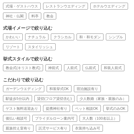
式場・ゲストハウス
レストランウエディング
ホテルウエディング
神社・仏閣
料亭
教会
式場イメージで絞り込む
かわいい
ナチュラル
クラシカル
和・和モダン
シンプル
リゾート
スタイリッシュ
挙式スタイルで絞り込む
教会式(キリスト教式)
神前式
人前式
仏前式
和装人前式
こだわりで絞り込む
ガーデンウエディング
和装挙式OK
宿泊施設有り
駅徒歩5分以内
貸切(フロア貸切含む)
少人数婚（家族・親族のみ）
ゲスト無料送迎あり
提携神社有り
ペット相談OK
挙式のみOK
後払い相談可
ブライダルローン案内可
大人数（100名以上）
親族控え室有り
託児サービス有り
衣装持ち込み可