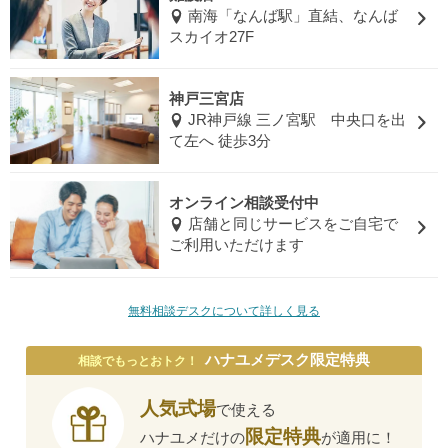
南海「なんば駅」直結、なんば
スカイオ27F
神戸三宮店
JR神戸線 三ノ宮駅 中央口を出
て左へ 徒歩3分
オンライン相談受付中
店舗と同じサービスをご自宅で
ご利用いただけます
無料相談デスクについて詳しく見る
ハナユメデスク限定特典
相談でもっとおトク！
人気式場
で使える
限定特典
ハナユメだけの
が適用に！