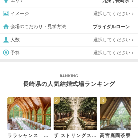
九州 , 長崎県
エリア
選択してください
イメージ
ブライダルローン案内可,
会場のこだわり・見学方法
選択してください
人数
選択してください
予算
長崎県の人気結婚式場ランキング
1
2
3
ララシャンス 博多の森
ザ ストリングス 博多
高宮庭園茶寮