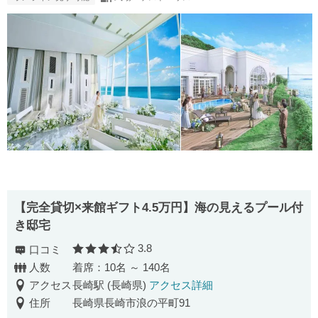
【完全貸切×来館ギフト4.5万円】海の見えるプール付
き邸宅
3.8
口コミ
口コミ評価
人数
着席：10名 ～ 140名
アクセス
長崎駅 (長崎県)
アクセス詳細
住所
長崎県長崎市浪の平町91