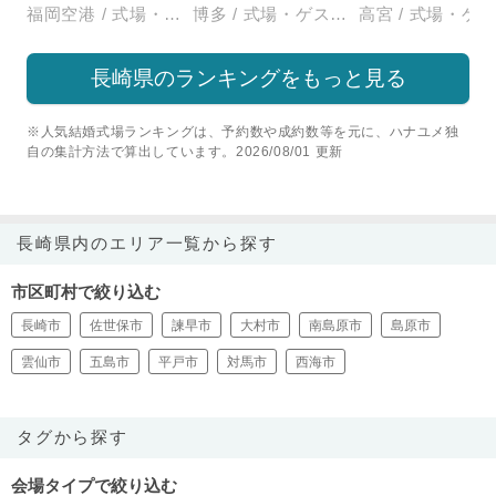
福岡空港 / 式場・ゲストハウス
博多 / 式場・ゲストハウス
長崎県のランキングをもっと見る
※人気結婚式場ランキングは、予約数や成約数等を元に、ハナユメ独
自の集計方法で算出しています。2026/08/01 更新
長崎県内のエリア一覧から探す
市区町村で絞り込む
長崎市
佐世保市
諫早市
大村市
南島原市
島原市
雲仙市
五島市
平戸市
対馬市
西海市
タグから探す
会場タイプで絞り込む