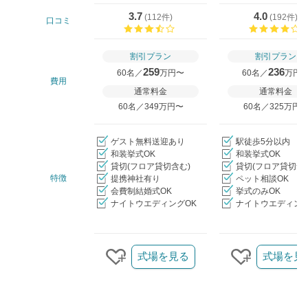
3.7
4.0
(
112件
)
(
192件
)
口コミ
口コミ評価
割引プラン
割引プラン
259
236
60名／
万円〜
60名／
万円
費用
通常料金
通常料金
60名／349万円〜
60名／325万円
ゲスト無料送迎あり
駅徒歩5分以内
和装挙式OK
和装挙式OK
貸切(フロア貸切含む)
貸切(フロア貸切含
特徴
提携神社有り
ペット相談OK
会費制結婚式OK
挙式のみOK
ナイトウエディングOK
ナイトウエディング
クリップ/詳細を見る
式場を見る
式場を見
クリップする
クリップす