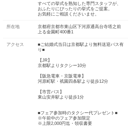
すべての挙式を熟知した専門スタッフが、
おふたりにぴったりの挙式をご提案。
お気軽にご相談くださいませ。
所在地
京都府京都市東山区下河原通高台寺塔之前
上る金園町400番1
アクセス
■ご結婚式当日は京都駅より無料送迎バス有
り■
【JR】
京都駅よりタクシー10分
【阪急電車・京阪電車】
河原町駅・祇園四条駅より徒歩12分
【市営バス】
東山安井駅より徒歩1分
■フェア参加時のタクシー代プレゼント■
※午前中のフェア参加限定
※上限2,000円迄・領収書要