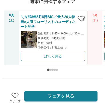
週末に開催するフェア
8
9
8/
8/
＼令和8年8月8日BIG／最大20大特
（土）
（日）
典×人気フローリストのコーディネ
クリップ
ート見学
受付時間：8:45～ 9:00～ 14:30～ 15:00～
所要時間：3時間程度
料金：無料
予約受付：8/8(土)まで
詳しく見る
フェアを見る
クリップ