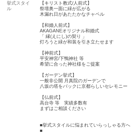
挙式スタイ
【キリスト教式/人前式】
ル
祭壇奥一面に緑が広がる
木漏れ日があたたかなチャペル
【和婚人前式】
AKAGANEオリジナル和婚式
「 縁(えにし)の契り 」
灯ろうと緑が和装を引き立たせます
【神前式】
平安神宮/下鴨神社 等
希望に合った神社様をご提案
【ガーデン挙式】
一般非公開 月真院のガーデンで
八坂の塔をバックに京都らしいセレモニー
【仏前式】
高台寺 等 実績多数有
まずはご相談ください
■挙式スタイルに悩まれていらっしゃる方へ
■