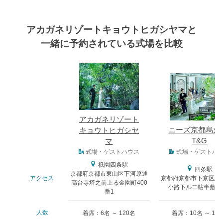
アカガネリゾートキョウトヒガシヤマと
一緒に予約されている式場を比較
式場
アカガネリゾート
ニーズ京都烏丸 
キョウトヒガシヤ
T&G
マ
式場タイプ
式場・ゲストハウス
式場・ゲストハ
祇園四条駅
四条駅
京都府京都市東山区下河原通
アクセス
京都府京都市下京区烏
高台寺塔之前上る金園町400
小路下ル二帖半敷町6
番1
人数
着席：6名 ～ 120名
着席：10名 ～ 11