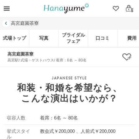
クリップ
ログ
高宮庭園茶寮
ブライダル
式場トップ
写真
口コミ
費用
フェア
高宮庭園茶寮
クリ
高宮駅/ 式場・ゲストハウス/ 着席：6名 ～ 80名
和装・和婚を希望なら、
こんな演出はいかが？
収容人数
着席：6名 ～ 80名
挙式スタイ
教会式￥200,000 、人前式￥200,000
ル