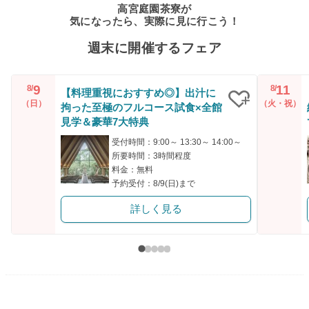
高宮庭園茶寮が
気になったら、実際に見に行こう！
週末に開催するフェア
9
11
8/
8/
【料理重視におすすめ◎】出汁に
（日）
（火・祝）
拘った至極のフルコース試食×全館
クリップ
見学＆豪華7大特典
受付時間：9:00～ 13:30～ 14:00～
所要時間：3時間程度
料金：無料
予約受付：8/9(日)まで
詳しく見る