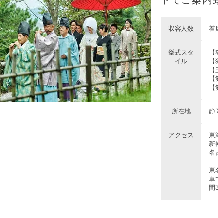
収容人数
着席
挙式スタ
【
イル
【
【
【
【
所在地
静
アクセス
東
新
名
東
車
間