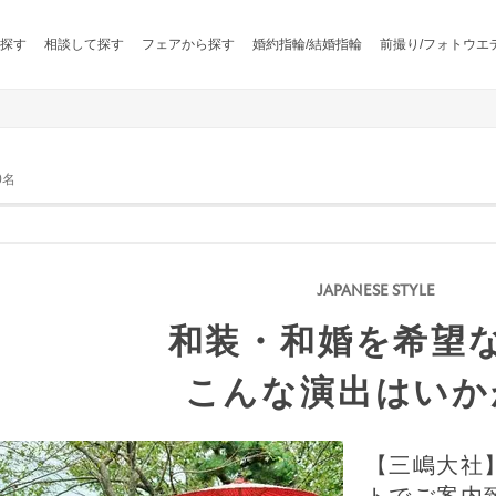
探す
相談して探す
フェアから探す
婚約指輪/結婚指輪
前撮り/フォトウエ
0名
和装・和婚を希望
こんな演出はいか
【三嶋大社
トでご案内