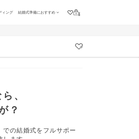
ディング
結婚式準備におすすめ
クリップリスト
ログイン
クリップする
なら、
が？
】での結婚式をフルサポー
致します