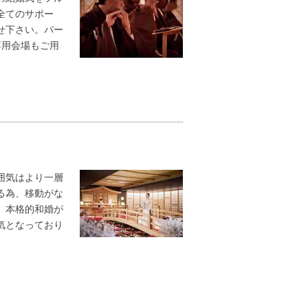
全てのサポー
せ下さい。パー
専用会場もご用
囲気はより一層
る為、移動がな
。本格的和婚が
気となっており