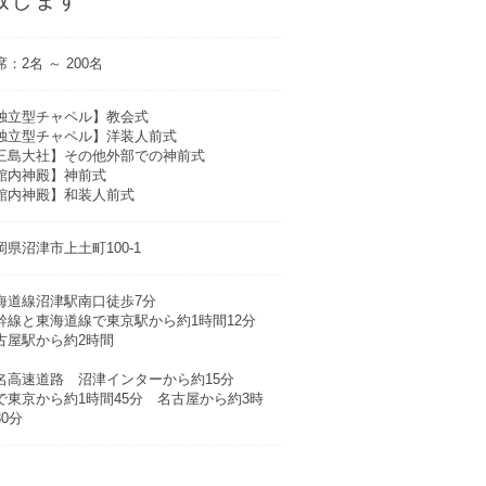
：2名 ～ 200名
独立型チャペル】教会式
独立型チャペル】洋装人前式
三島大社】その他外部での神前式
館内神殿】神前式
館内神殿】和装人前式
岡県沼津市上土町100-1
海道線沼津駅南口徒歩7分
幹線と東海道線で東京駅から約1時間12分
古屋駅から約2時間
名高速道路 沼津インターから約15分
で東京から約1時間45分 名古屋から約3時
30分