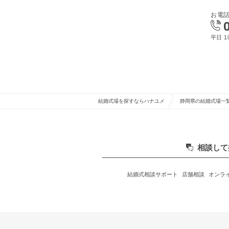
お電
平日 10
結婚式場を探すならハナユメ
静岡県の結婚式場一
相談して
結婚式相談サポート
店舗相談
オンラ