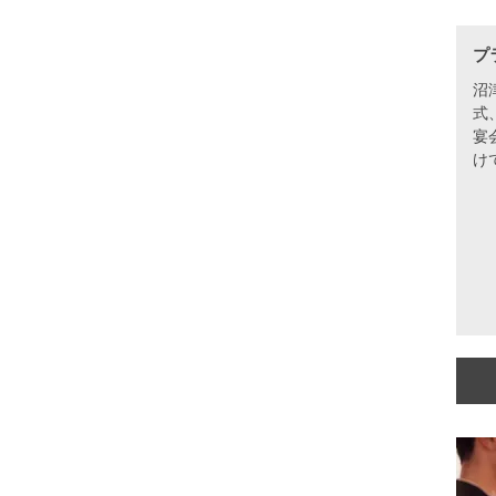
プ
沼
式
宴
け