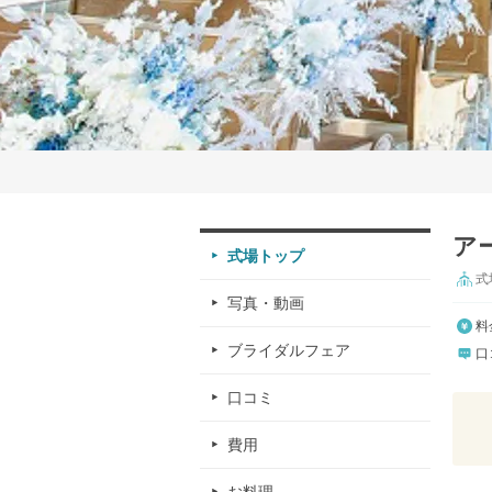
ア
式場トップ
式
写真・動画
料
ブライダルフェア
口
口コミ
費用