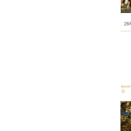
2
POINT
3