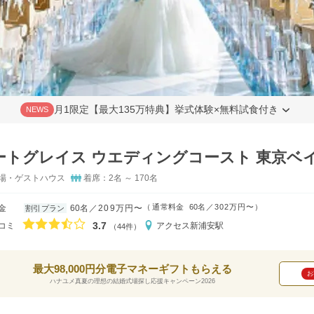
月1限定【最大135万特典】挙式体験×無料試食付き
NEWS
ートグレイス ウエディングコースト 東京ベ
場・ゲストハウス
着席：2名 ～ 170名
（
通常料金
60名
302万円〜
）
金
60名
209万円〜
割引プラン
口コミ評価
3.7
コミ
アクセス
新浦安駅
（44件）
最大98,000円分電子マネーギフトもらえる
お
ハナユメ真夏の理想の結婚式場探し応援キャンペーン2026