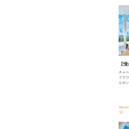
【憧
チャペ
フラワ
ルガン
POINT
2