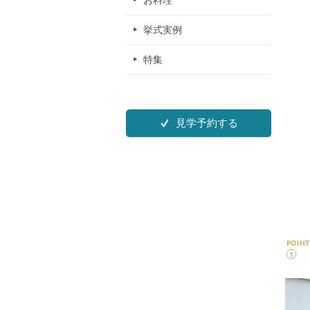
お料理
挙式実例
特集
見学予約する
POINT
1