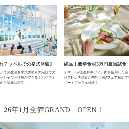
れチャペルでの挙式体験】
絶品！豪華食材3万円相当試食
ルでの生演奏挙式体験＆大階段での
オマール×国産和牛フィレ肉を使用した絶
ーシャワー体験ができる！パイプオ
品フレンチ試食が無料！AMフェア限定で
の生演奏は圧巻！
ザートブッフェ体験も。
26年1月全館GRAND OPEN！