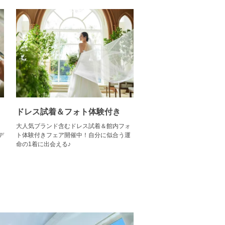
ドレス試着＆フォト体験付き
大人気ブランド含むドレス試着＆館内フォ
デ
ト体験付きフェア開催中！自分に似合う運
命の1着に出会える♪