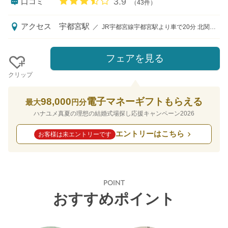
口コミ評価
3.9
口コミ
（43件）
アクセス
宇都宮駅
／
JR宇都宮線宇都宮駅より車で20分 北関東自動車道宇都宮上三川ICより車で1分
フェアを見る
クリップ
98,000
電子マネーギフトもらえる
最大
円分
ハナユメ真夏の理想の結婚式場探し応援キャンペーン2026
エントリーはこちら
お客様は未エントリーです
POINT
おすすめポイント