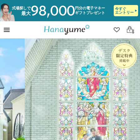
98,000
式場探しで
円分の電子マネー
今すぐ
エントリー
ギフトプレゼント
最大
クリップ
ログ