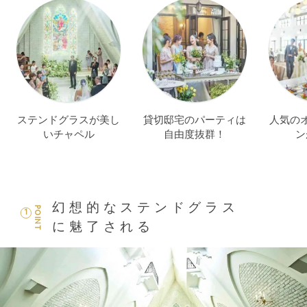
ステンドグラスが美し
貸切邸宅のパーティは
人気の
いチャペル
自由度抜群！
ン
幻想的なステンドグラス
POINT
1
に魅了される