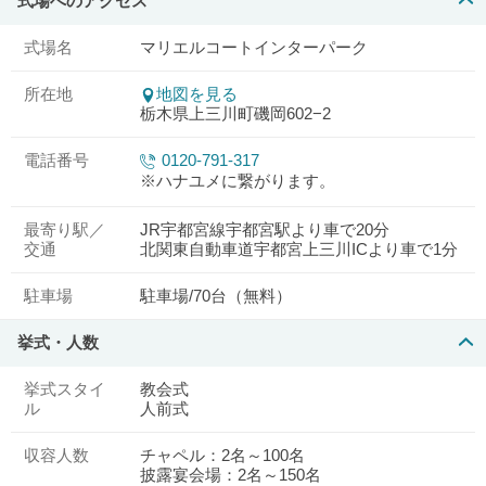
式場へのアクセス
式場名
マリエルコートインターパーク
所在地
地図を見る
栃木県上三川町磯岡602−2
電話番号
0120-791-317
※ハナユメに繋がります。
最寄り駅／
JR宇都宮線宇都宮駅より車で20分
交通
北関東自動車道宇都宮上三川ICより車で1分
駐車場
駐車場/70台（無料）
挙式・人数
挙式スタイ
教会式
ル
人前式
収容人数
チャペル：2名～100名
披露宴会場：2名～150名