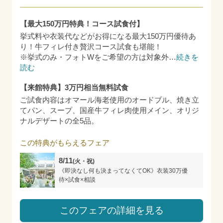
【最大150万円特典！コース試食付】
挙式料や衣装代などがお得になる最大150万円優待あ
り！牛フィレ付き贅沢コース試食も堪能！
※挙式のみ・フォトWをご希望の方は対象外
…
続きを
読む
【来館特典】3万円相当無料試食
ご試食内容はオマール海老使用のオードブル、焼き立
てパン、スープ、国産牛フィレ肉使用メイン、オリジ
ナルデザートの全5品。
この特典がもらえるフェア
8/11
(火・祝)
《即決なし何も決まってなくてOK》衣装30万優
待×試食×相談
このフェアの詳細を見る