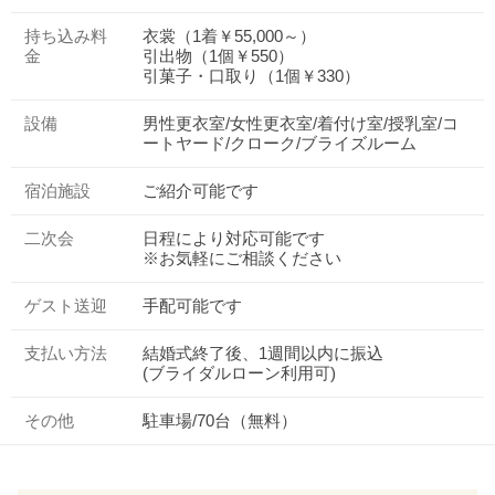
持ち込み料
衣裳（1着￥55,000～）
金
引出物（1個￥550）
引菓子・口取り（1個￥330）
設備
男性更衣室/女性更衣室/着付け室/授乳室/コ
ートヤード/クローク/ブライズルーム
宿泊施設
ご紹介可能です
二次会
日程により対応可能です
※お気軽にご相談ください
ゲスト送迎
手配可能です
支払い方法
結婚式終了後、1週間以内に振込
(ブライダルローン利用可)
その他
駐車場/70台（無料）