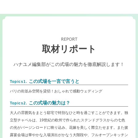
REPORT
取材リポート
ハナユメ編集部がこの式場の魅力を徹底解説します！
この式場を一言で言うと
Topics1.
パリの街並み空間を貸切！おしゃれで感動ウェディング
この式場の魅力は？
Topics2.
大人の雰囲気をまとう邸宅で特別なひと時を過ごすことができます。独
立型チャペルは、19世紀の欧州で作られたステンドグラスからの七色
の光がバージンロードに映り込み、花嫁を美しく際立たせます。また披
露宴会場は華やかな入場演出がかなう大階段や、フルオープンキッチン