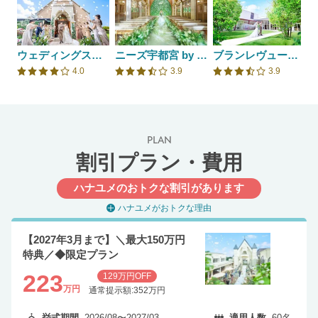
ウェディングスホテル・ベルクラシック東京
ニーズ宇都宮 by T&G WEDDING(旧 アーカンジェル迎賓館 宇都宮)
ブランレヴュー宇都宮 アクアテラス
4.0
3.9
3.9
口コミ評価
口コミ評価
口コミ評価
PLAN
割引プラン・費用
ハナユメのおトクな割引があります
ハナユメがおトクな理由
【2027年3月まで】＼最大150万円
特典／◆限定プラン
223
129万円OFF
万円
通常提示額:352万円
挙式期間
2026/08〜2027/03
適用人数
60名