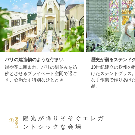
パリの建造物のような佇まい
歴史が宿るステンド
緑や花に囲まれ、パリの街並みを彷
19世紀建立の欧州の
彿とさせるプライベート空間で過ご
けたステンドグラス
す、心満たす特別なひととき
な手作業で作りあげ
品。
陽光が降りそそぐエレガ
POINT
2
ントシックな会場