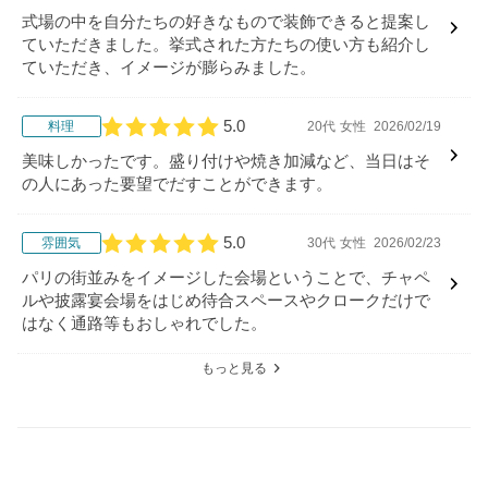
式場の中を自分たちの好きなもので装飾できると提案し
ていただきました。挙式された方たちの使い方も紹介し
ていただき、イメージが膨らみました。
5.0
料理
20代
女性
2026/02/19
口コミ評価
美味しかったです。盛り付けや焼き加減など、当日はそ
の人にあった要望でだすことができます。
5.0
雰囲気
30代
女性
2026/02/23
口コミ評価
パリの街並みをイメージした会場ということで、チャペ
ルや披露宴会場をはじめ待合スペースやクロークだけで
はなく通路等もおしゃれでした。
もっと見る