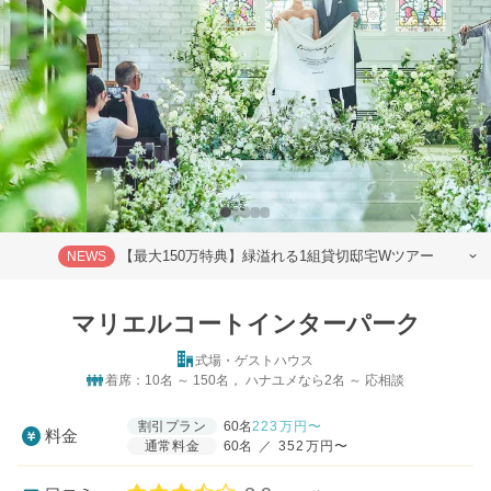
【最大150万特典】緑溢れる1組貸切邸宅Wツアー
NEWS
マリエルコートインターパーク
式場・ゲストハウス
着席：10名 ～ 150名， ハナユメなら2名 ～ 応相談
割引プラン
60名
223
万円〜
料金
通常料金
60名
／
352万円〜