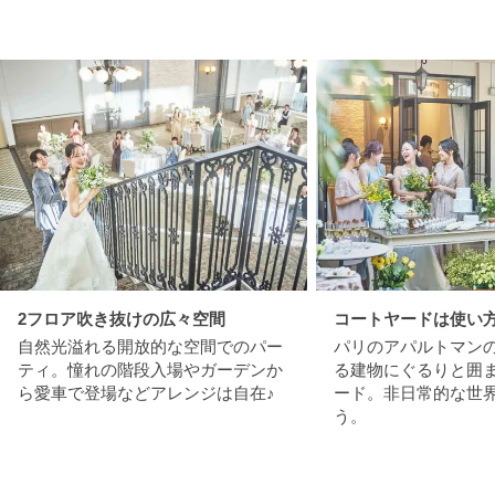
2フロア吹き抜けの広々空間
コートヤードは使い
自然光溢れる開放的な空間でのパー
パリのアパルトマン
ティ。憧れの階段入場やガーデンか
る建物にぐるりと囲
ら愛車で登場などアレンジは自在♪
ード。非日常的な世
う。