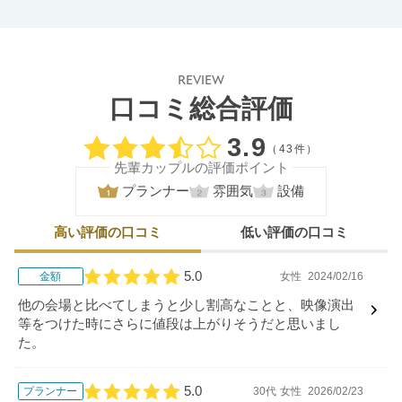
REVIEW
口コミ総合評価
口コミ評価
3.9
（43件）
先輩カップルの評価ポイント
プランナー
雰囲気
設備
高い評価の口コミ
低い評価の口コミ
5.0
金額
女性
2024/02/16
口コミ評価
他の会場と比べてしまうと少し割高なことと、映像演出
等をつけた時にさらに値段は上がりそうだと思いまし
た。
5.0
プランナー
30代
女性
2026/02/23
口コミ評価