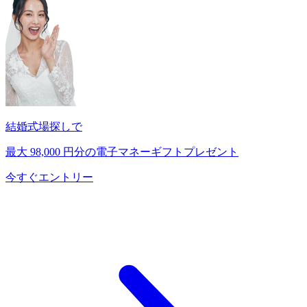
結婚式場探しで
最大
98,000
円分の電子マネーギフトプレゼント
今すぐエントリー