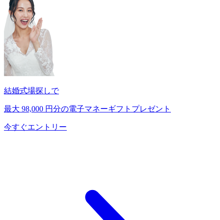
結婚式場探しで
最大
98,000
円分の電子マネーギフトプレゼント
今すぐエントリー