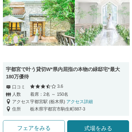
宇都宮で叶う貸切W*県内屈指の本物の緑邸宅*最大
180万優待
3.6
口コミ
口コミ評価
人数
着席：2名 ～ 150名
アクセス
宇都宮駅 (栃木県)
アクセス詳細
住所
栃木県宇都宮市駒生町887-3
フェアをみる
式場をみる