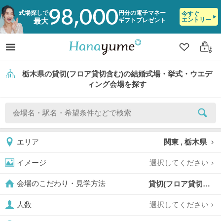
98,000
式場探しで
円分の電子マネー
今すぐ
エントリー
ギフトプレゼント
最大
クリップ
ログ
栃木県の貸切(フロア貸切含む)の結婚式場・挙式・ウエデ
ィング会場を探す
関東 , 栃木県
エリア
選択してください
イメージ
貸切(フロア貸切含む),
会場のこだわり・見学方法
選択してください
人数