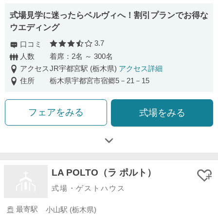
式場見学に迷ったらベルヴィへ！割引プランでお得な
ウエディング
3.7
口コミ
口コミ評価
人数
着席：2名 ～ 300名
アクセス
JR宇都宮駅 (栃木県)
アクセス詳細
住所
栃木県宇都宮市宿郷5－21－15
フェアをみる
式場をみる
LA POLTO（ラ ポルト）
式場・ゲストハウス
最寄駅
小山駅 (栃木県)