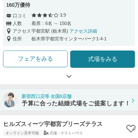
160万優待
3.9
口コミ
口コミ評価
人数
着席：6名 ～ 150名
アクセス
宇都宮駅 (栃木県)
アクセス詳細
住所
栃木県宇都宮市インターパーク1-4-1
フェアをみる
式場をみる
新宿西口店等 全国8店舗
予算に合った結婚式場をご提案します！
ヒルズスィーツ宇都宮ブリーズテラス
オンライン見学可能
式場・ゲストハウス