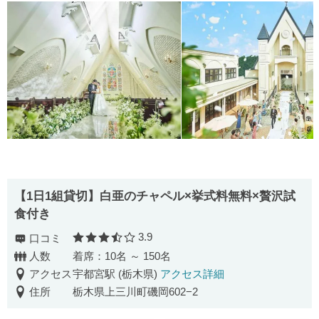
【1日1組貸切】白亜のチャペル×挙式料無料×贅沢試
食付き
3.9
口コミ
口コミ評価
人数
着席：10名 ～ 150名
アクセス
宇都宮駅 (栃木県)
アクセス詳細
住所
栃木県上三川町磯岡602−2