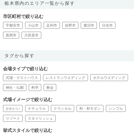
栃木県内のエリア一覧から探す
市区町村で絞り込む
宇都宮市
小山市
足利市
佐野市
鹿沼市
日光市
真岡市
大田原市
タグから探す
会場タイプで絞り込む
式場・ゲストハウス
レストランウエディング
ホテルウエディング
神社・仏閣
料亭
教会
式場イメージで絞り込む
かわいい
ナチュラル
クラシカル
和・和モダン
シンプル
リゾート
スタイリッシュ
挙式スタイルで絞り込む