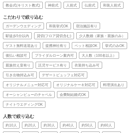
教会式(キリスト教式)
神前式
人前式
仏前式
和装人前式
こだわりで絞り込む
ガーデンウエディング
和装挙式OK
宿泊施設有り
駅徒歩5分以内
貸切(フロア貸切含む)
少人数婚（家族・親族のみ）
ゲスト無料送迎あり
提携神社有り
ペット相談OK
挙式のみOK
後払い相談可
ブライダルローン案内可
大人数（100名以上）
親族控え室有り
託児サービス有り
衣装持ち込み可
引き出物持込み可
デザートビュッフェ対応可
オリジナルメニュー対応可
オリジナルケーキ対応可
料理演出あり
オーシャンビューのチャペル
会費制結婚式OK
ナイトウエディングOK
人数で絞り込む
約10人
約20人
約30人
約40人
約50人
約60人