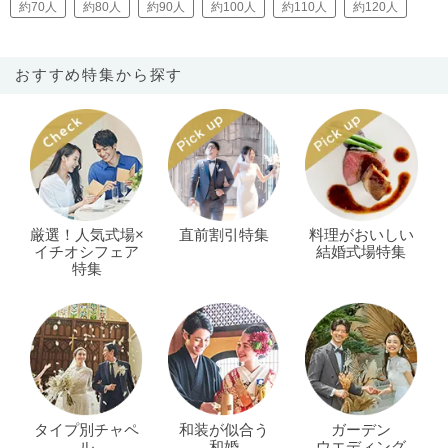
約70人
約80人
約90人
約100人
約110人
約120人
おすすめ特集から探す
厳選！人気式場×
直前割引特集
料理がおいしい
イチオシフェア
結婚式場特集
特集
タイプ別チャペ
和装が似合う
ガーデン
ル
和婚
ウエディング