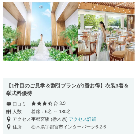
【1件目のご見学＆割引プランが1番お得】衣装3着＆
挙式料優待
3.9
口コミ
口コミ評価
人数
着席：6名 ～ 180名
アクセス
宇都宮駅 (栃木県)
アクセス詳細
住所
栃木県宇都宮市インターパーク6-2-6