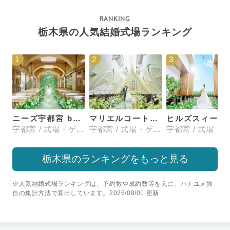
栃木県の人気結婚式場ランキング
1
2
3
ニーズ宇都宮 by T&G WEDDING(旧 アーカンジェル迎賓館 宇都宮)
マリエルコートインターパーク
ヒルズスィーツ
宇都宮 / 式場・ゲストハウス
宇都宮 / 式場・ゲストハウス
栃木県のランキングをもっと見る
※人気結婚式場ランキングは、予約数や成約数等を元に、ハナユメ独
自の集計方法で算出しています。2026/08/01 更新