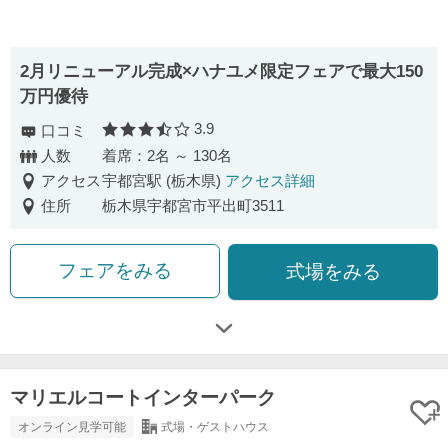
2⽉リニューアル完成×ハナユメ限定フェアで最⼤150
万円優待
3.9
口コミ
口コミ評価
人数
着席：2名 ～ 130名
アクセス
宇都宮駅 (栃木県)
アクセス詳細
住所
栃木県宇都宮市平出町3511
フェアをみる
式場をみる
マリエルコートインターパーク
オンライン見学可能
式場・ゲストハウス