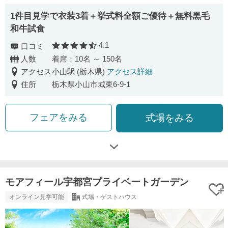
1件目見学で衣装3着＋挙式料全額ご優待＋無料黒毛
和牛試食
4.1
口コミ
口コミ評価
人数
着席：10名 ～ 150名
アクセス
小山駅 (栃木県)
アクセス詳細
住所
栃木県小山市城東6-9-1
フェアをみる
式場をみる
モアフィール宇都宮プライベートガーデン
オンライン見学可能
式場・ゲストハウス