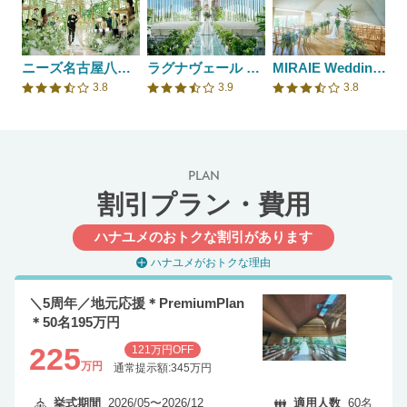
ニーズ名古屋八事 by T&G WEDDING(旧 アーヴェリール迎賓館 名古屋)
ラグナヴェール NAGOYA
MIRAIE Wedding(ミライエウエディング）
3.8
3.9
3.8
口コミ評価
口コミ評価
口コミ評価
PLAN
割引プラン・費用
ハナユメのおトクな割引があります
ハナユメがおトクな理由
＼5周年／地元応援＊PremiumPlan
＊50名195万円
225
121万円OFF
万円
通常提示額:345万円
挙式期間
2026/05〜2026/12
適用人数
60名