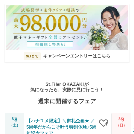
キャンペーンエントリーはこちら
9/3まで
St.Filer OKAZAKIが
気になったら、実際に見に行こう！
週末に開催するフェア
8
9
8/
8/
【ハナユメ限定】＼御礼企画★ ／
（土）
（日）
5周年だからこそ叶う特別体験♪5周
クリップ
年記念フェア