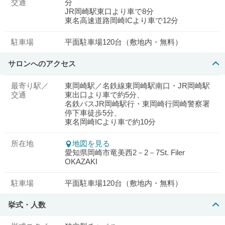
交通
分
JR岡崎駅東口より車で8分
東名高速道路岡崎ICより車で12分
駐車場
平面駐車場120台（敷地内・無料）
サロンへのアクセス
最寄り駅／
東岡崎駅／名鉄線東岡崎駅南口・JR岡崎駅
交通
東出口より車で約5分、
名鉄バスJR岡崎駅行・東岡崎行岡崎警察署
停下車徒歩5分、
東名岡崎ICより車で約10分
所在地
地図を見る
愛知県岡崎市竜美西2－2－7St. Filer
OKAZAKI
駐車場
平面駐車場120台（敷地内・無料）
挙式・人数