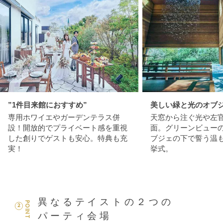
”1件目来館におすすめ”
美しい緑と光のオブ
専用ホワイエやガーデンテラス併
天窓から注ぐ光や左
設！開放的でプライベート感を重視
面。グリーンビュー
した創りでゲストも安心。特典も充
ブジェの下で誓う温
実！
挙式。
異なるテイストの２つの
POINT
2
パーティ会場