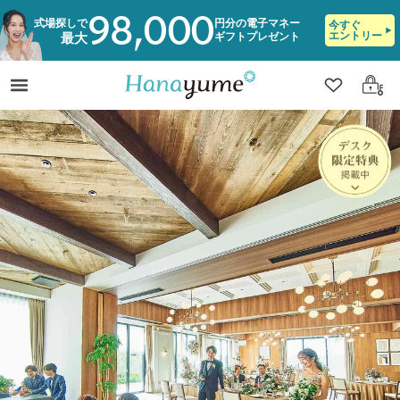
98,000
式場探しで
円分の電子マネー
今すぐ
エントリー
ギフトプレゼント
最大
クリップ
ログ