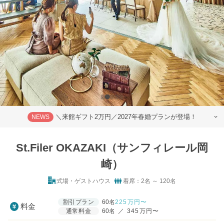
＼来館ギフト2万円／2027年春婚プランが登場！
NEWS
St.Filer OKAZAKI（サンフィレール岡
崎）
式場・ゲストハウス
着席：2名 ～ 120名
割引プラン
60名
225
万円〜
料金
通常料金
60名
／
345万円〜