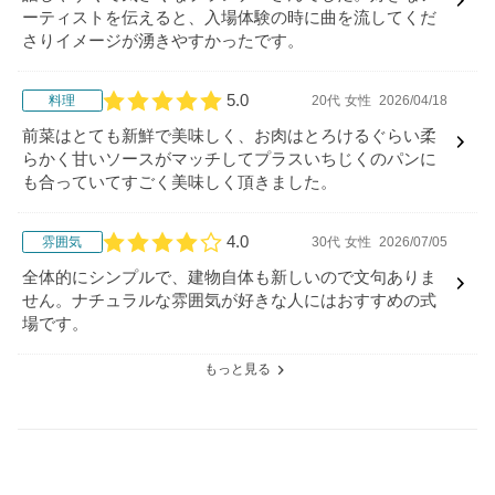
ーティストを伝えると、入場体験の時に曲を流してくだ
さりイメージが湧きやすかったです。
5.0
料理
20代
女性
2026/04/18
口コミ評価
前菜はとても新鮮で美味しく、お肉はとろけるぐらい柔
らかく甘いソースがマッチしてプラスいちじくのパンに
も合っていてすごく美味しく頂きました。
4.0
雰囲気
30代
女性
2026/07/05
口コミ評価
全体的にシンプルで、建物自体も新しいので文句ありま
せん。ナチュラルな雰囲気が好きな人にはおすすめの式
場です。
もっと見る