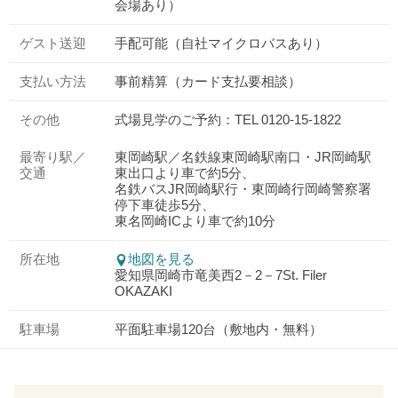
会場あり）
ゲスト送迎
手配可能（自社マイクロバスあり）
支払い方法
事前精算（カード支払要相談）
その他
式場見学のご予約：TEL 0120-15-1822
最寄り駅／
東岡崎駅／名鉄線東岡崎駅南口・JR岡崎駅
交通
東出口より車で約5分、
名鉄バスJR岡崎駅行・東岡崎行岡崎警察署
停下車徒歩5分、
東名岡崎ICより車で約10分
所在地
地図を見る
愛知県岡崎市竜美西2－2－7St. Filer
OKAZAKI
駐車場
平面駐車場120台（敷地内・無料）
おトクな特典つきフェア
フェア一覧
8/8
残◯
(土)
【来館特典】ギフト2万円プレゼント