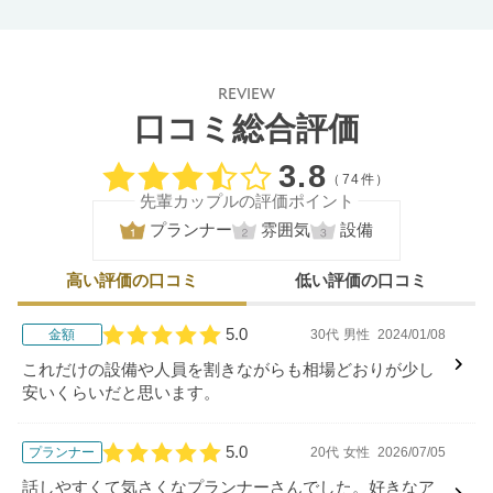
REVIEW
口コミ総合評価
口コミ評価
3.8
（74件）
先輩カップルの評価ポイント
プランナー
雰囲気
設備
高い評価の口コミ
低い評価の口コミ
5.0
金額
30代
男性
2024/01/08
口コミ評価
これだけの設備や人員を割きながらも相場どおりが少し
安いくらいだと思います。
5.0
プランナー
20代
女性
2026/07/05
口コミ評価
話しやすくて気さくなプランナーさんでした。好きなア