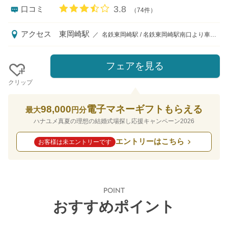
口コミ評価
3.8
口コミ
（74件）
アクセス
東岡崎駅
／
名鉄東岡崎駅 / 名鉄東岡崎駅南口より車で5分 JR岡崎駅東口より車で8分 東名高速道路岡崎ICより車で12分
フェアを見る
クリップ
98,000
電子マネーギフトもらえる
最大
円分
ハナユメ真夏の理想の結婚式場探し応援キャンペーン2026
エントリーはこちら
お客様は未エントリーです
POINT
おすすめポイント