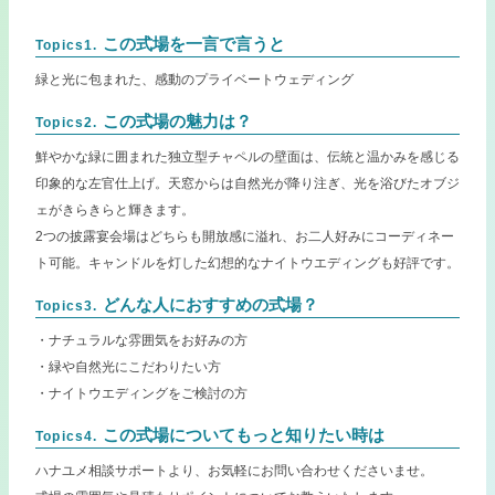
この式場を一言で言うと
Topics1.
緑と光に包まれた、感動のプライベートウェディング
この式場の魅力は？
Topics2.
鮮やかな緑に囲まれた独立型チャペルの壁面は、伝統と温かみを感じる
印象的な左官仕上げ。天窓からは自然光が降り注ぎ、光を浴びたオブジ
ェがきらきらと輝きます。
2つの披露宴会場はどちらも開放感に溢れ、お二人好みにコーディネー
ト可能。キャンドルを灯した幻想的なナイトウエディングも好評です。
どんな人におすすめの式場？
Topics3.
・ナチュラルな雰囲気をお好みの方
・緑や自然光にこだわりたい方
・ナイトウエディングをご検討の方
この式場についてもっと知りたい時は
Topics4.
ハナユメ相談サポートより、お気軽にお問い合わせくださいませ。