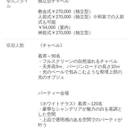
挙式スタイ
独立型チャペル
ル
教会式￥270,000（独立型）
人前式￥270,000（独立型）※和装での人前
式も可能
￥54,000（宴内）
神前式￥270,000（独立型）
収容人数
《チャペル》
着席～90名
・フルスクリーンの自然溢れるチャペル
・天井高9ｍ、バージンロードの長さ10ｍ
・光のベールで包みこむような祭壇上部の
光のオブジェ
パーティー会場
《ホワイトテラス》着席～120名
・豪華なシャンデリアが魅力の白を基調と
した空間
・上品で透明感のある空間でのパーティが
叶う