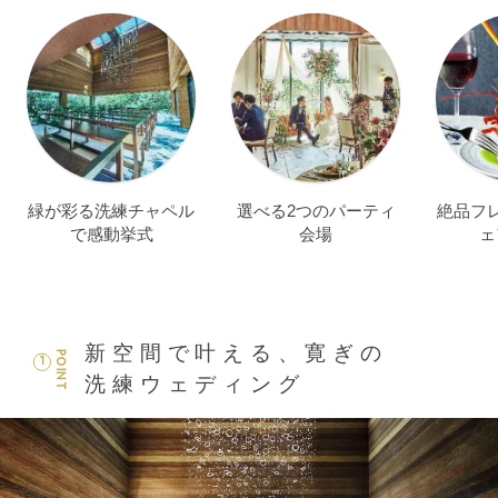
緑が彩る洗練チャペル
選べる2つのパーティ
絶品フ
で感動挙式
会場
ェ
新空間で叶える、寛ぎの
POINT
1
洗練ウェディング