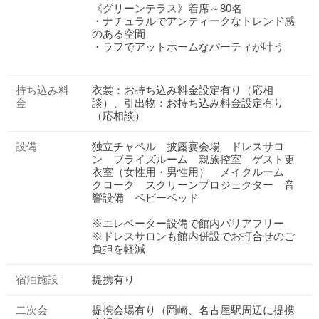
《グリーンテラス》着席～80名
・ナチュラルでアンティークなトレンド感
のある空間
・ラフでアットホームなパーティが叶う
持ち込み料
衣裳：お持ち込み料金設定有り（応相
金
談）、引出物：お持ち込み料金設定有り
（応相談）
設備
独立チャペル 披露宴会場 ドレスサロ
ン ブライズルーム 親族控室 ゲスト更
衣室（女性用・男性用） メイクルーム
クローク スクリーンプロジェクター 音
響設備 ベビーベッド
※エレベーター設備で館内バリアフリー
※ドレスサロンも館内併設でお打合せのご
負担を軽減
宿泊施設
提携有り
二次会
提携会場有り（岡崎、名古屋駅周辺に提携