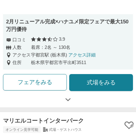
2⽉リニューアル完成×ハナユメ限定フェアで最⼤150
万円優待
3.9
口コミ
口コミ評価
人数
着席：2名 ～ 130名
アクセス
宇都宮駅 (栃木県)
アクセス詳細
住所
栃木県宇都宮市平出町3511
フェアをみる
式場をみる
マリエルコートインターパーク
オンライン見学可能
式場・ゲストハウス