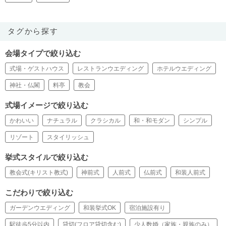
タグから探す
会場タイプで絞り込む
式場・ゲストハウス
レストランウエディング
ホテルウエディング
神社・仏閣
料亭
教会
式場イメージで絞り込む
かわいい
ナチュラル
クラシカル
和・和モダン
シンプル
リゾート
スタイリッシュ
挙式スタイルで絞り込む
教会式(キリスト教式)
神前式
人前式
仏前式
和装人前式
こだわりで絞り込む
ガーデンウエディング
和装挙式OK
宿泊施設有り
駅徒歩5分以内
貸切(フロア貸切含む)
少人数婚（家族・親族のみ）