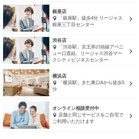
銀座店
「銀座駅」徒歩4分 リージャス
銀座三丁目センター
渋谷店
「渋谷駅」京王井の頭線アベニ
ュー口直結、リージャス渋谷マー
クシティビジネスセンター
横浜店
「横浜駅」きた東口Aから徒歩5
分
オンライン相談受付中
店舗と同じサービスをご自宅で
ご利用いただけます