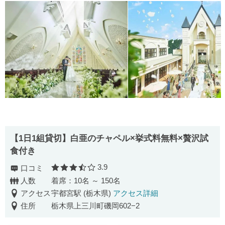
【1日1組貸切】白亜のチャペル×挙式料無料×贅沢試
食付き
3.9
口コミ
口コミ評価
人数
着席：10名 ～ 150名
アクセス
宇都宮駅 (栃木県)
アクセス詳細
住所
栃木県上三川町磯岡602−2