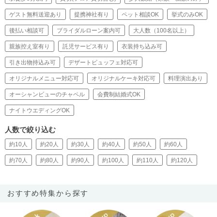
ゲスト無料送迎あり
提携神社有り
ペット相談OK
挙式のみOK
後払い相談可
ブライダルローン案内可
大人数（100名以上）
親族控え室有り
託児サービス有り
衣装持ち込み可
引き出物持込み可
デザートビュッフェ対応可
オリジナルメニュー対応可
オリジナルケーキ対応可
料理演出あり
オーシャンビューのチャペル
会費制結婚式OK
ナイトウエディングOK
人数で絞り込む
約10人
約20人
約30人
約40人
約50人
約60人
約70人
約80人
約90人
約100人
約110人
約120人
おすすめ特集から探す