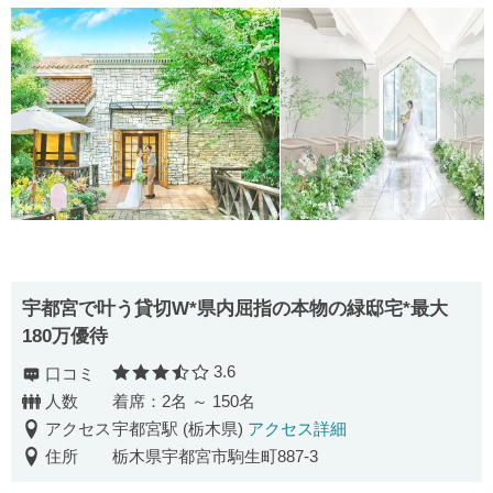
宇都宮で叶う貸切W*県内屈指の本物の緑邸宅*最大
180万優待
3.6
口コミ
口コミ評価
人数
着席：2名 ～ 150名
アクセス
宇都宮駅 (栃木県)
アクセス詳細
住所
栃木県宇都宮市駒生町887-3