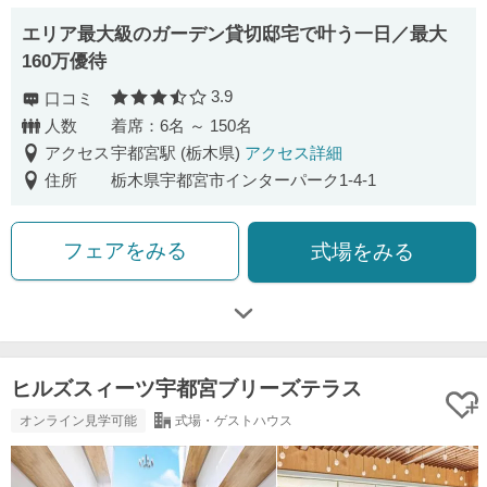
エリア最大級のガーデン貸切邸宅で叶う一日／最大
160万優待
3.9
口コミ
口コミ評価
人数
着席：6名 ～ 150名
アクセス
宇都宮駅 (栃木県)
アクセス詳細
住所
栃木県宇都宮市インターパーク1-4-1
フェアをみる
式場をみる
ヒルズスィーツ宇都宮ブリーズテラス
オンライン見学可能
式場・ゲストハウス