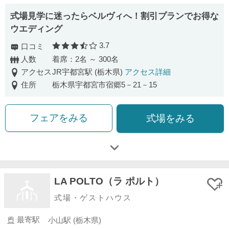
式場見学に迷ったらベルヴィへ！割引プランでお得な
ウエディング
3.7
口コミ
口コミ評価
人数
着席：2名 ～ 300名
アクセス
JR宇都宮駅 (栃木県)
アクセス詳細
住所
栃木県宇都宮市宿郷5－21－15
フェアをみる
式場をみる
LA POLTO（ラ ポルト）
式場・ゲストハウス
最寄駅
小山駅 (栃木県)