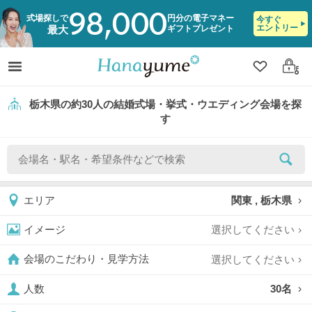
98,000
式場探しで
円分の電子マネー
今すぐ
エントリー
ギフトプレゼント
最大
クリップ
ログ
栃木県の約30人の結婚式場・挙式・ウエディング会場を探
す
関東 , 栃木県
エリア
選択してください
イメージ
選択してください
会場のこだわり・見学方法
30名
人数