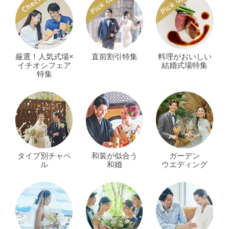
厳選！人気式場×
直前割引特集
料理がおいしい
イチオシフェア
結婚式場特集
特集
タイプ別チャペ
和装が似合う
ガーデン
ル
和婚
ウエディング