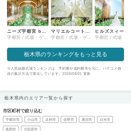
ニーズ宇都宮 by T&G WEDDING(旧 アーカンジェル迎賓館 宇都宮)
マリエルコートインターパーク
ヒルズスィーツ
宇都宮 / 式場・ゲストハウス
宇都宮 / 式場・ゲストハウス
栃木県のランキングをもっと見る
※人気結婚式場ランキングは、予約数や成約数等を元に、ハナユメ独
自の集計方法で算出しています。2026/08/01 更新
栃木県内のエリア一覧から探す
市区町村で絞り込む
宇都宮市
小山市
足利市
佐野市
鹿沼市
日光市
真岡市
大田原市