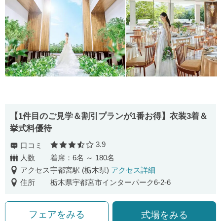
【1件目のご見学＆割引プランが1番お得】衣装3着＆
挙式料優待
3.9
口コミ
口コミ評価
人数
着席：6名 ～ 180名
アクセス
宇都宮駅 (栃木県)
アクセス詳細
住所
栃木県宇都宮市インターパーク6-2-6
フェアをみる
式場をみる