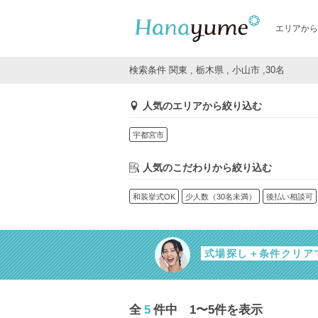
エリアから
検索条件 関東 , 栃木県 , 小山市 ,30名
人気のエリアから絞り込む
宇都宮市
人気のこだわりから絞り込む
和装挙式OK
少人数（30名未満）
後払い相談可
式場探し＋条件クリア
全
5
件中 1〜5件を表示