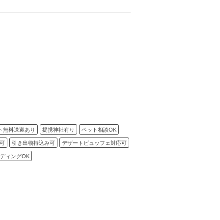
ト無料送迎あり
提携神社有り
ペット相談OK
可
引き出物持込み可
デザートビュッフェ対応可
ディングOK