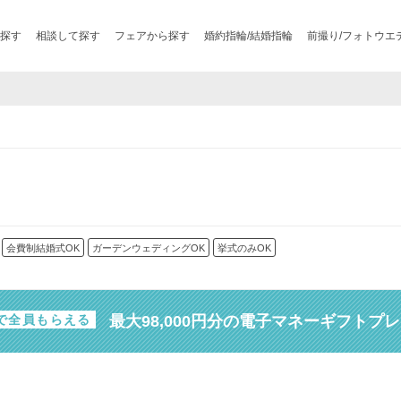
探す
相談して探す
フェアから探す
婚約指輪/結婚指輪
前撮り/フォトウエ
会費制結婚式OK
ガーデンウェディングOK
挙式のみOK
最大98,000円分の電子マネーギフトプ
で全員もらえる