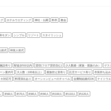
ング
ホテルウエディング
神社・仏閣
料亭
教会
和モダン
シンプル
リゾート
スタイリッシュ
仏前式
和装人前式
施設有り
駅徒歩5分以内
貸切(フロア貸切含む)
少人数婚（家族・親族のみ）
ゲス
ーン案内可
大人数（100名以上）
親族控え室有り
託児サービス有り
衣装持ち込み
ーキ対応可
料理演出あり
オーシャンビューのチャペル
会費制結婚式OK
ナイトウエ
人
約60人
約70人
約80人
約90人
約100人
約110人
約120人