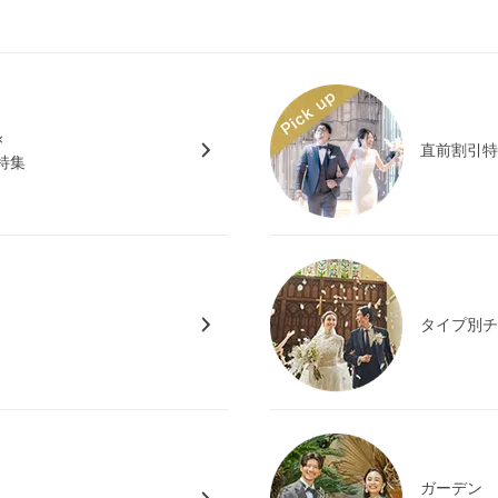
×
直前割引
特集
タイプ別
ガーデン