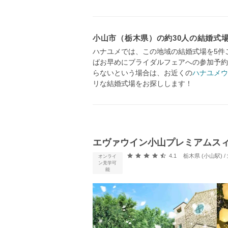
小山市（栃木県）の約30人の結婚式
ハナユメでは、この地域の結婚式場を5件
ばお早めにブライダルフェアへの参加予約
らないという場合は、お近くの
ハナユメウ
リな結婚式場をお探しします！
エヴァウイン小山プレミアムス
口コミ評価
4.1
栃木県 (小山駅)
オンライ
ン見学可
能