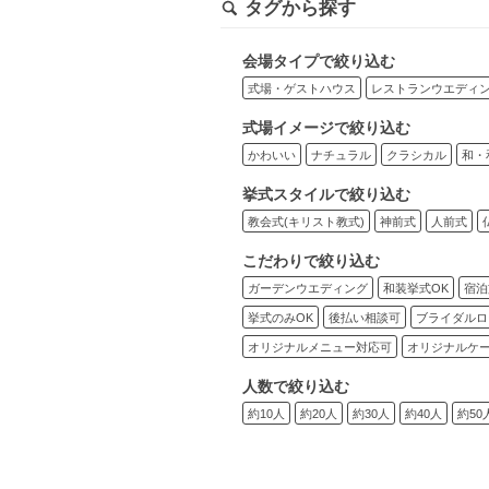
タグから探す
会場タイプで絞り込む
式場・ゲストハウス
レストランウエディ
式場イメージで絞り込む
かわいい
ナチュラル
クラシカル
和・
挙式スタイルで絞り込む
教会式(キリスト教式)
神前式
人前式
こだわりで絞り込む
ガーデンウエディング
和装挙式OK
宿泊
挙式のみOK
後払い相談可
ブライダルロ
オリジナルメニュー対応可
オリジナルケ
人数で絞り込む
約10人
約20人
約30人
約40人
約50