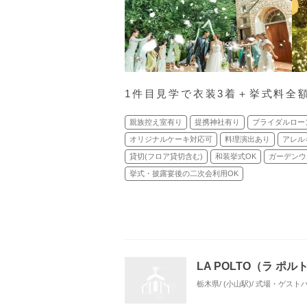
1件目見学で衣装3着＋挙式料全
親族控え室有り
提携神社有り
ブライダルロー
オリジナルケーキ対応可
料理演出あり
アレル
貸切(フロア貸切含む)
和装挙式OK
ガーデンウ
挙式・披露宴後の二次会利用OK
LA POLTO（ラ ポル
栃木県/ (小山駅)/ 式場・ゲスト