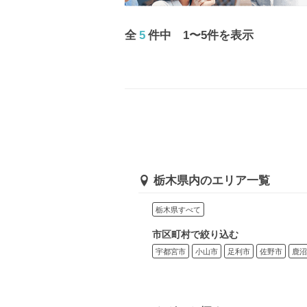
全
5
件中 1〜5件を表示
栃木県内のエリア一覧
栃木県すべて
市区町村で絞り込む
宇都宮市
小山市
足利市
佐野市
鹿沼