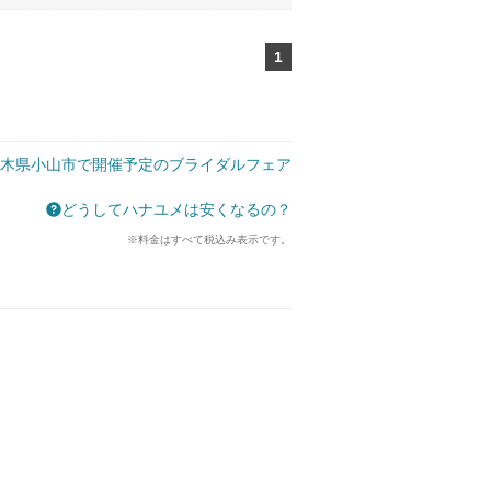
1
ページ目
木県小山市で開催予定のブライダルフェア
どうしてハナユメは安くなるの？
※料金はすべて税込み表示です。