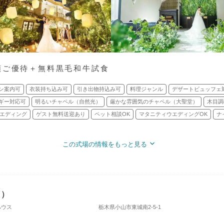
額ご優待＋無料黒毛和牛試食
ン案内可
衣装持ち込み可
引き出物持込み可
料理ジャンル
デザートビュッフェ
ギー対応可
明るいチャペル（自然光）
厳かな雰囲気のチャペル（大聖堂）
木目調
エディング
ゲスト無料送迎あり
ペット相談OK
マタニティウエディングOK
ナ
この式場の情報をもっと見る
ト）
ハウス
栃木県小山市東城南2-5-1