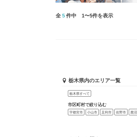
全
5
件中 1〜5件を表示
栃木県内のエリア一覧
栃木県すべて
市区町村で絞り込む
宇都宮市
小山市
足利市
佐野市
鹿沼