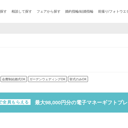
探す
相談して探す
フェアから探す
婚約指輪/結婚指輪
前撮り/フォトウエ
会費制結婚式OK
ガーデンウェディングOK
挙式のみOK
最大98,000円分の電子マネーギフトプ
で全員もらえる