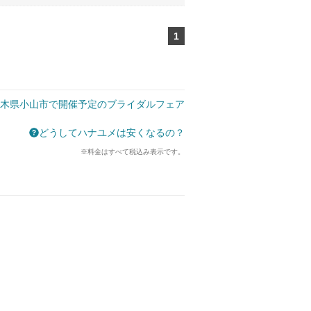
1
ページ目
木県小山市で開催予定のブライダルフェア
どうしてハナユメは安くなるの？
※料金はすべて税込み表示です。