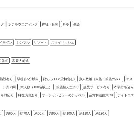
ング
ホテルウエディング
神社・仏閣
料亭
教会
和モダン
シンプル
リゾート
スタイリッシュ
仏前式
和装人前式
施設有り
駅徒歩5分以内
貸切(フロア貸切含む)
少人数婚（家族・親族のみ）
ゲス
ーン案内可
大人数（100名以上）
親族控え室有り
託児サービス有り
衣装持ち込み
ーキ対応可
料理演出あり
オーシャンビューのチャペル
会費制結婚式OK
ナイトウエ
人
約60人
約70人
約80人
約90人
約100人
約110人
約120人