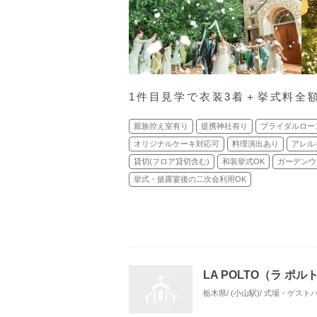
1件目見学で衣装3着＋挙式料全
親族控え室有り
提携神社有り
ブライダルロー
オリジナルケーキ対応可
料理演出あり
アレル
貸切(フロア貸切含む)
和装挙式OK
ガーデンウ
挙式・披露宴後の二次会利用OK
LA POLTO（ラ ポル
栃木県/ (小山駅)/ 式場・ゲスト