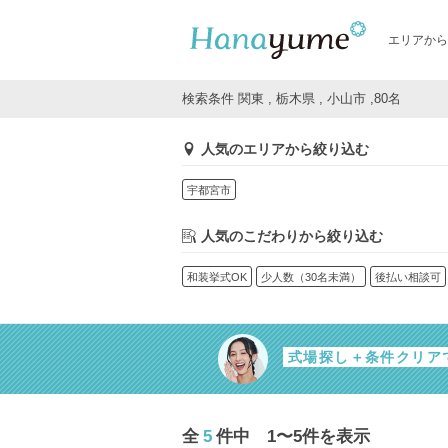
エリアから
検索条件 関東 , 栃木県 , 小山市 ,80名
人気のエリアから絞り込む
宇都宮市
人気のこだわりから絞り込む
和装挙式OK
少人数（30名未満）
後払い相談可
式場探し＋条件クリア
全
5
件中 1〜5件を表示