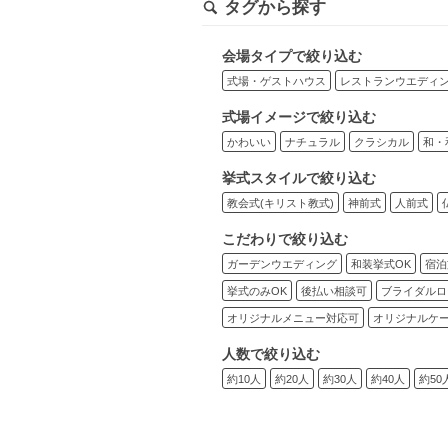
タグから探す
会場タイプで絞り込む
式場・ゲストハウス
レストランウエディ
式場イメージで絞り込む
かわいい
ナチュラル
クラシカル
和・
挙式スタイルで絞り込む
教会式(キリスト教式)
神前式
人前式
こだわりで絞り込む
ガーデンウエディング
和装挙式OK
宿泊
挙式のみOK
後払い相談可
ブライダルロ
オリジナルメニュー対応可
オリジナルケ
人数で絞り込む
約10人
約20人
約30人
約40人
約50