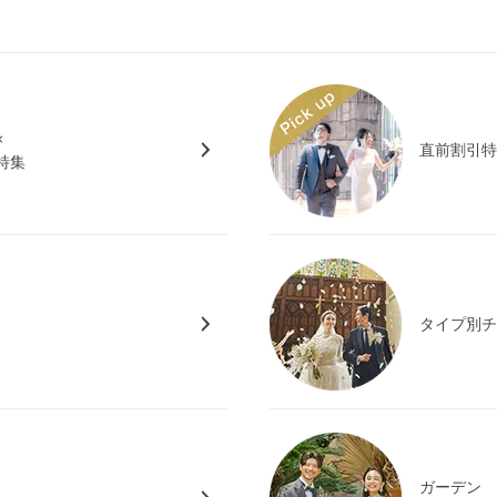
×
直前割引
特集
タイプ別
ガーデン