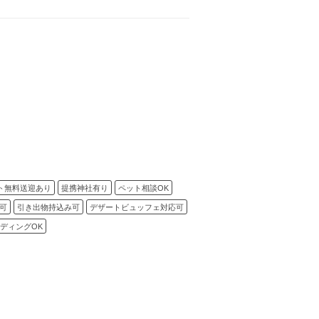
ト無料送迎あり
提携神社有り
ペット相談OK
可
引き出物持込み可
デザートビュッフェ対応可
ディングOK