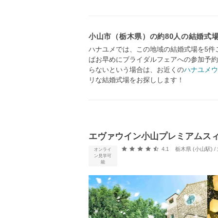
小山市（栃木県）の約80人の結婚式
ハナユメでは、この地域の結婚式場を5件
ばお早めにブライダルフェアへの参加予約
らないという場合は、お近くの
ハナユメウ
リな結婚式場をお探しします！
エヴァウイン小山プレミアムス
口コミ評価
4.1
栃木県 (小山駅)
オンライ
ン見学可
能