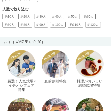
人数で絞り込む
約10人
約20人
約30人
約40人
約50人
約60人
約70人
約80人
約90人
約100人
約110人
約120人
おすすめ特集から探す
厳選！人気式場×
直前割引特集
料理がおいしい
イチオシフェア
結婚式場特集
特集