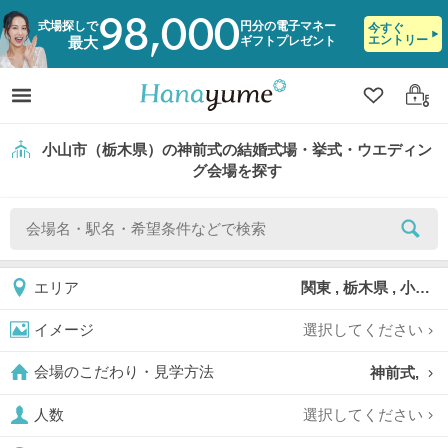
98,000
式場探しで
円分の電子マネー
今すぐ
エントリー
ギフトプレゼント
最大
クリップ
ログ
小山市（栃木県）の神前式の結婚式場・挙式・ウエディン
グ会場を探す
関東 , 栃木県 , 小山市
エリア
選択してください
イメージ
神前式,
会場のこだわり・見学方法
選択してください
人数