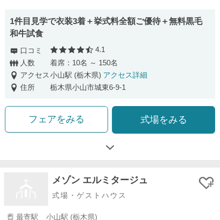
1件目見学で衣装3着＋挙式料全額ご優待＋無料黒毛
和牛試食
4.1
口コミ
口コミ評価
人数
着席：10名 ～ 150名
アクセス
小山駅 (栃木県)
アクセス詳細
住所
栃木県小山市城東6-9-1
フェアをみる
式場をみる
メゾン エルミタージュ
式場・ゲストハウス
最寄駅
小山駅 (栃木県)