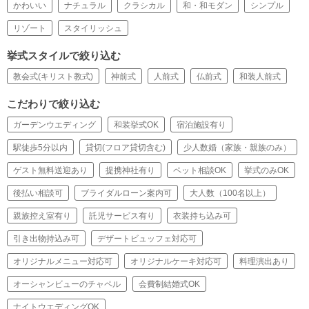
かわいい
ナチュラル
クラシカル
和・和モダン
シンプル
リゾート
スタイリッシュ
挙式スタイルで絞り込む
教会式(キリスト教式)
神前式
人前式
仏前式
和装人前式
こだわりで絞り込む
ガーデンウエディング
和装挙式OK
宿泊施設有り
駅徒歩5分以内
貸切(フロア貸切含む)
少人数婚（家族・親族のみ）
ゲスト無料送迎あり
提携神社有り
ペット相談OK
挙式のみOK
後払い相談可
ブライダルローン案内可
大人数（100名以上）
親族控え室有り
託児サービス有り
衣装持ち込み可
引き出物持込み可
デザートビュッフェ対応可
オリジナルメニュー対応可
オリジナルケーキ対応可
料理演出あり
オーシャンビューのチャペル
会費制結婚式OK
ナイトウエディングOK