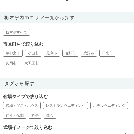
栃木県内のエリア一覧から探す
栃木県すべて
市区町村で絞り込む
宇都宮市
小山市
足利市
佐野市
鹿沼市
日光市
真岡市
大田原市
タグから探す
会場タイプで絞り込む
式場・ゲストハウス
レストランウエディング
ホテルウエディング
神社・仏閣
料亭
教会
式場イメージで絞り込む