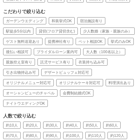
こだわりで絞り込む
ガーデンウエディング
和装挙式OK
宿泊施設有り
駅徒歩5分以内
貸切(フロア貸切含む)
少人数婚（家族・親族のみ）
ゲスト無料送迎あり
提携神社有り
ペット相談OK
挙式のみOK
後払い相談可
ブライダルローン案内可
大人数（100名以上）
親族控え室有り
託児サービス有り
衣装持ち込み可
引き出物持込み可
デザートビュッフェ対応可
オリジナルメニュー対応可
オリジナルケーキ対応可
料理演出あり
オーシャンビューのチャペル
会費制結婚式OK
ナイトウエディングOK
人数で絞り込む
約10人
約20人
約30人
約40人
約50人
約60人
約70人
約80人
約90人
約100人
約110人
約120人