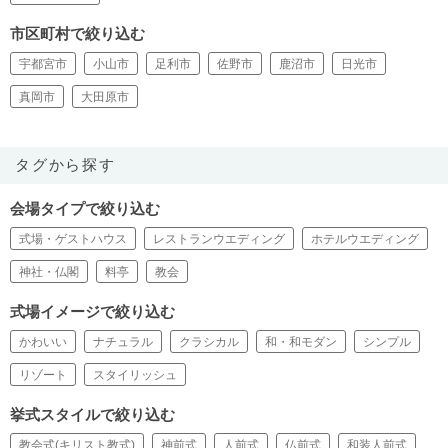
市区町村で絞り込む
宇都宮市
小山市
足利市
佐野市
鹿沼市
日光市
真岡市
大田原市
タグから探す
会場タイプで絞り込む
式場・ゲストハウス
レストランウエディング
ホテルウエディング
神社・仏閣
料亭
教会
式場イメージで絞り込む
かわいい
ナチュラル
クラシカル
和・和モダン
シンプル
リゾート
スタイリッシュ
挙式スタイルで絞り込む
教会式(キリスト教式)
神前式
人前式
仏前式
和装人前式