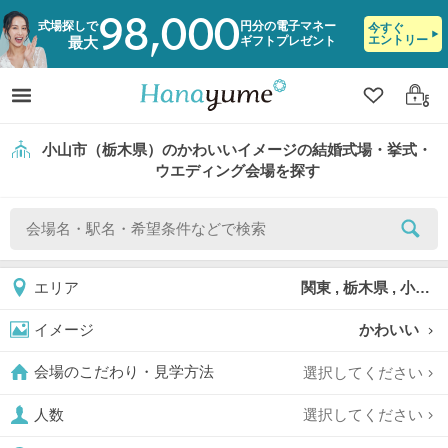
98,000
式場探しで
円分の電子マネー
今すぐ
エントリー
ギフトプレゼント
最大
クリップ
ログ
小山市（栃木県）のかわいいイメージの結婚式場・挙式・
ウエディング会場を探す
関東 , 栃木県 , 小山市
エリア
かわいい
イメージ
選択してください
会場のこだわり・見学方法
選択してください
人数