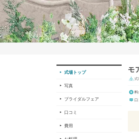
モ
式場トップ
式
写真
料
ブライダルフェア
口
口コミ
費用