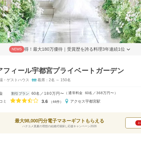
得！最大180万優待｜受賞歴を誇る料理3年連続1位
NEWS
アフィール宇都宮プライベートガーデン
場・ゲストハウス
着席：2名 ～ 150名
（
通常料金
60名
368万円〜
）
金
60名
180万円〜
割引プラン
口コミ評価
3.6
コミ
アクセス
宇都宮駅
（44件）
最大98,000円分電子マネーギフトもらえる
お
ハナユメ真夏の理想の結婚式場探し応援キャンペーン2026