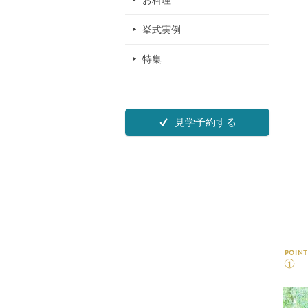
お料理
挙式実例
特集
見学予約する
POINT
1