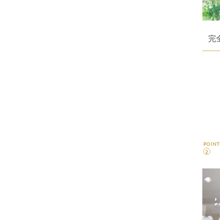
完
POINT
2