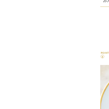
み
POINT
3