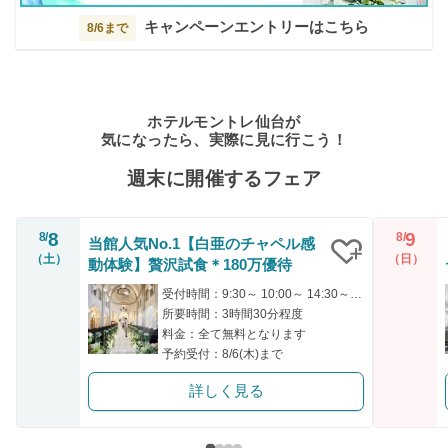
キャンペーンエントリーはこちら
8/6まで
ホテルモントレ仙台が
気になったら、実際に見に行こう！
週末に開催するフェア
8
9
8/
8/
当館人気No.1【白亜のチャペル感
（土）
（日）
動体験】贅沢試食＊180万優待
クリップ
受付時間：9:30～ 10:00～ 14:30～ 15:00～
所要時間：3時間30分程度
料金：全て無料となります
予約受付：8/6(木)まで
詳しく見る