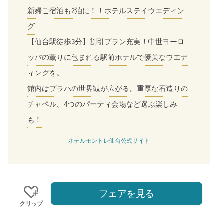
新婦ご宿泊も2泊に！！ホテルステイウエディン
グ
【仙台駅徒歩3分】割引プラン充実！中世ヨーロ
ッパの薫りに包まれる駅前ホテルで優美なウエデ
ィングを。
館内はプラハの世界観が広がる。重厚な石造りの
チャペル、4つのパーティ会場など選ぶ楽しみ
も！
ホテルモントレ仙台公式サイト
おトクな特典つきフェア
フェアを見る
フェア一覧
8/8
残◯
(土)
クリップ
【来館特典】新メニューフルコース試食