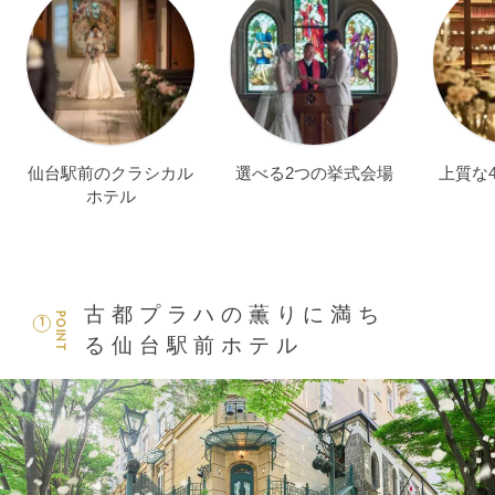
仙台駅前のクラシカル
選べる2つの挙式会場
上質な
ホテル
古都プラハの薫りに満ち
POINT
1
る仙台駅前ホテル