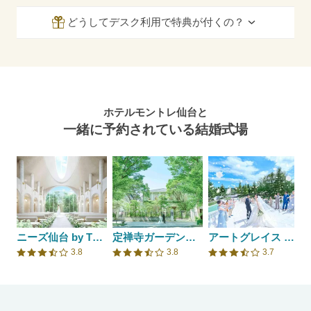
どうしてデスク利用で特典が付くの？
ホテルモントレ仙台と
一緒に予約されている結婚式場
ニーズ仙台 by T&G WEDDING(旧 アーカンジェル迎賓館 仙台)
定禅寺ガーデンヒルズ迎賓館/FIVESTAR WEDDING
アートグレイス フォレスト迎賓館
3.8
3.8
3.7
口コミ評価
口コミ評価
口コミ評価