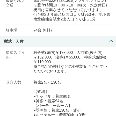
最寄り駅／
電話番号022-723-1361(ブライダルサロン)
交通
※受付時間10：00～18：00(火・水定休日)
祝日は営業させていただいております。
仙台駅/ＪＲ仙台駅西口より徒歩3分、地下鉄
南北線仙台駅南2出入口より徒歩1分
駐車場
74台(無料)
挙式・人数
挙式スタイ
教会式(館内)￥198,000、人前式(教会内)
ル
￥132,000、(宴内)￥55,000、神前式(館内)
￥110,000
※ご指定の神社などの外式対応もさせてい
ただいております。
収容人数
着席2名～130名
【式場】
●チャペル：着席80名
●神殿：着席94名
【パーティールーム】
●翠鳴館：着席130名（3階）
●ルツェルナ：着席90名（3階）