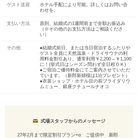
ゲスト送迎
ホテル手配により可能。詳しくはお問い合
わせを。
支払い方法
原則、結婚式の1週間前まで全額お振込み
（※その他のお支払方法はご相談くださ
い）
その他
●結婚式前日、または当日宿泊するふたりや
ゲスト全員に天然温泉・ドライサウナの利
用料金割引あり。通常利用￥2,200→￥1,100
に！(挙式日はシーズン問わず全日程ＯＫ)
●ご宿泊ご優待料金にてご案内させていただ
ています。（新郎新婦様は1泊プレゼント）
●衣装ショップ・ホテル目の前ブライダリウ
ムミュー、銀座クチュールナオコ
式場スタッフからのメッセージ
27年2月まで限定割引プラン+α ご提供中 新郎