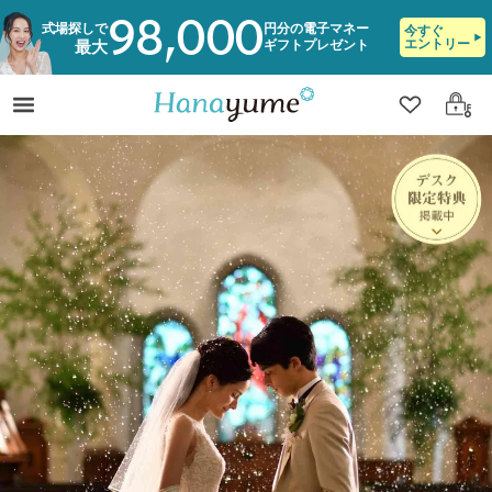
98,000
式場探しで
円分の電子マネー
今すぐ
エントリー
ギフトプレゼント
最大
クリップ
ログ