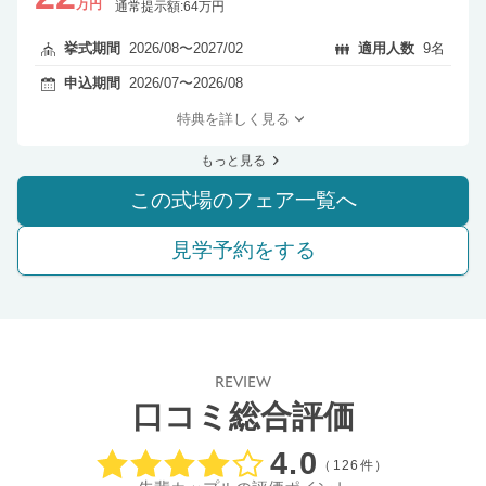
万円
通常提示額:64万円
挙式期間
2026/08〜2027/02
適用人数
9名
申込期間
2026/07〜2026/08
特典を詳しく見る
もっと見る
この式場のフェア一覧へ
見学予約をする
REVIEW
口コミ総合評価
口コミ評価
4.0
（126件）