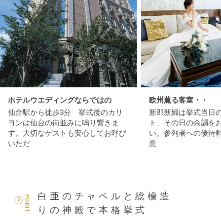
ホテルウエディングならではの
欧州薫る客室・・
仙台駅から徒歩3分 挙式後のカリ
新郎新婦は挙式当日
ヨンは仙台の街並みに鳴り響きま
ト、その日の余韻を
す。大切なゲストも安心してお呼び
い。参列者への優待
いただ
意
白亜のチャペルと総檜造
POINT
2
りの神殿で本格挙式