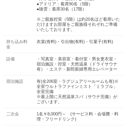
●アドリア：着席90名（5階）
●陵雲：着席30名（17階）
※ご親族控室（5階）は約20名ほど着席いた
だけますお部屋をご親族様それぞれご準備
いたしております。
持ち込み料
衣裳(有料)・引出物(有料)・引菓子(有料)
金
設備
・写真室・美容室・着付室・男女更衣室・
宿泊施設・控室・天然温泉（ドライサウナ
有）・エステ・新郎新婦専用エレベーター
宿泊施設
有(全206室・ラグジュアリールームも有)※
全室ウルトラファインミスト「ミラブル」
全室完備
※最上階に天然温泉スパ（サウナ完備）が
ございます。
二次会
1名￥8,000円～ (サービス料・会場費・料
理・フリードリンク)