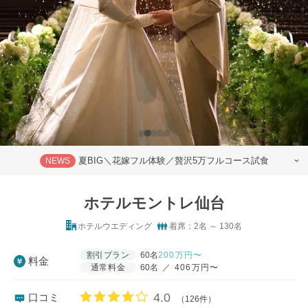
夏BIG＼花嫁フル体験／贅沢5万フルコース試食
NEWS
ホテルモントレ仙台
ホテルウエディング
着席：2名 ～ 130名
割引プラン
60名
200
万円〜
料金
通常料金
60名
／
406万円〜
口コミ評価
4.0
口コミ
（126件）