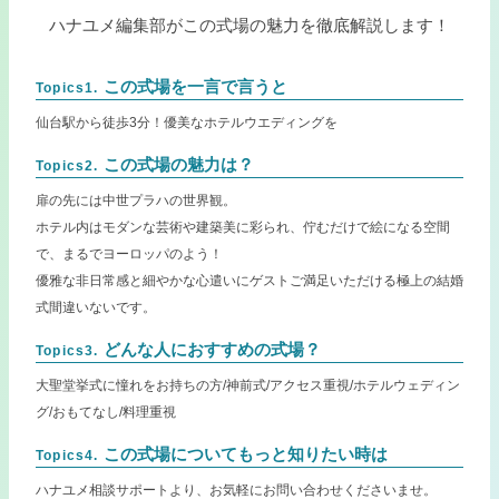
ハナユメ編集部がこの式場の魅力を徹底解説します！
この式場を一言で言うと
Topics1.
仙台駅から徒歩3分！優美なホテルウエディングを
この式場の魅力は？
Topics2.
扉の先には中世プラハの世界観。
ホテル内はモダンな芸術や建築美に彩られ、佇むだけで絵になる空間
で、まるでヨーロッパのよう！
優雅な非日常感と細やかな心遣いにゲストご満足いただける極上の結婚
式間違いないです。
どんな人におすすめの式場？
Topics3.
大聖堂挙式に憧れをお持ちの方/神前式/アクセス重視/ホテルウェディン
グ/おもてなし/料理重視
この式場についてもっと知りたい時は
Topics4.
ハナユメ相談サポートより、お気軽にお問い合わせくださいませ。