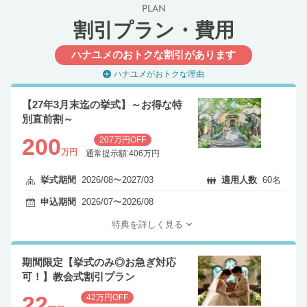
PLAN
割引プラン・費用
ハナユメのおトクな割引があります
ハナユメがおトクな理由
【27年3月末迄の挙式】～お得な特
別直前割～
200
207万円OFF
万円
通常提示額:406万円
挙式期間
2026/08〜2027/03
適用人数
60名
申込期間
2026/07〜2026/08
特典を詳しく見る
期間限定【挙式のみ◎お急ぎ対応
可！】教会式割引プラン
22
42万円OFF