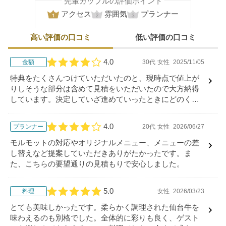
先輩カップルの評価ポイント
アクセス
雰囲気
プランナー
高い評価の口コミ
低い評価の口コミ
4.0
金額
30代
女性
2025/11/05
口コミ評価
特典をたくさんつけていただいたのと、現時点で値上が
りしそうな部分は含めて見積をいただいたので大方納得
しています。決定していざ進めていったときにどのくら
い上がるのかは少し不安です。
4.0
プランナー
20代
女性
2026/06/27
口コミ評価
モルモットの対応やオリジナルメニュー、メニューの差
し替えなど提案していただきありがたかったです。ま
た、こちらの要望通りの見積もりで安心しました。
5.0
料理
女性
2026/03/23
口コミ評価
とても美味しかったです。柔らかく調理された仙台牛を
味わえるのも別格でした。全体的に彩りも良く、ゲスト