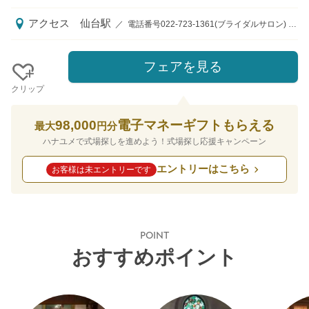
アクセス
仙台駅
／
電話番号022-723-1361(ブライダルサロン) ※受付時間10：00～18：00(火・水定休日)祝日は営業させていただいております。 仙台駅/ＪＲ仙台駅西口より徒歩3分、地下鉄南北線仙台駅南2出入口より徒歩1分
フェアを見る
クリップ
98,000
電子マネーギフトもらえる
最大
円分
ハナユメで式場探しを進めよう！式場探し応援キャンペーン
エントリーはこちら
お客様は未エントリーです
POINT
おすすめポイント