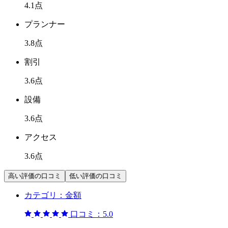
4.1
点
プランナー
3.8
点
割引
3.6
点
設備
3.6
点
アクセス
3.6
点
高い評価の口コミ
低い評価の口コミ
カテゴリ：
金額
口コミ：
5.0