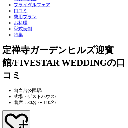
ブライダルフェア
口コミ
費用プラン
お料理
挙式実例
特集
定禅寺ガーデンヒルズ迎賓
館/FIVESTAR WEDDING
の口
コミ
勾当台公園駅
/
式場・ゲストハウス
/
着席：30名 〜 110名
/