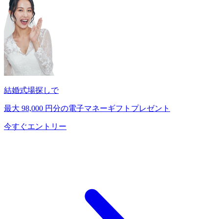
結婚式場探しで
最大
98,000
円分の電子マネーギフトプレゼント
今すぐエントリー