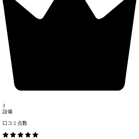
3
設備
口コミ点数