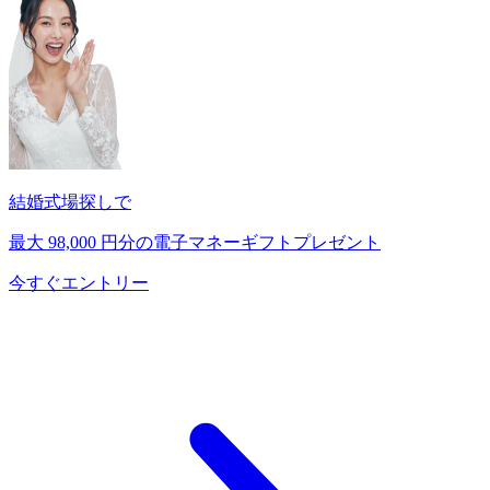
結婚式場探しで
最大
98,000
円分の電子マネーギフトプレゼント
今すぐエントリー