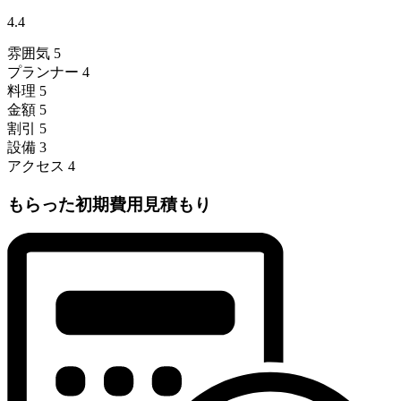
4.4
雰囲気
5
プランナー
4
料理
5
金額
5
割引
5
設備
3
アクセス
4
もらった初期費用見積もり