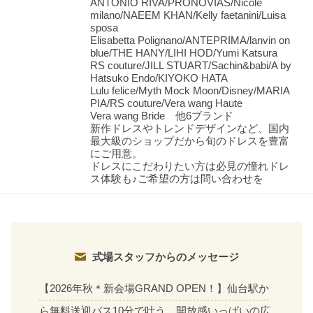
ANTONIO RIVA/PRONOVIAS/Nicole
milano/NAEEM KHAN/Kelly faetanini/Luisa
sposa
Elisabetta Polignano/ANTEPRIMA/lanvin on
blue/THE HANY/LIHI HOD/Yumi Katsura
RS couture/JILL STUART/Sachin&babi/A by
Hatsuko Endo/KIYOKO HATA
Lulu felice/Myth Mock Moon/Disney/MARIA
PIA/RS couture/Vera wang Haute
Vera wang Bride 他6ブランド
新作ドレスやトレンドデザインなど、国内
最大級のショップだから旬のドレスを豊富
にご用意。
ドレスにこだわりたい方は必見の憧れドレ
ス体験も♪ご希望の方は問い合わせを
式場スタッフからのメッセージ
【2026年秋＊新会場GRAND OPEN！】仙台駅か
ら無料送迎バス10分で叶う、開放感いっぱいの広