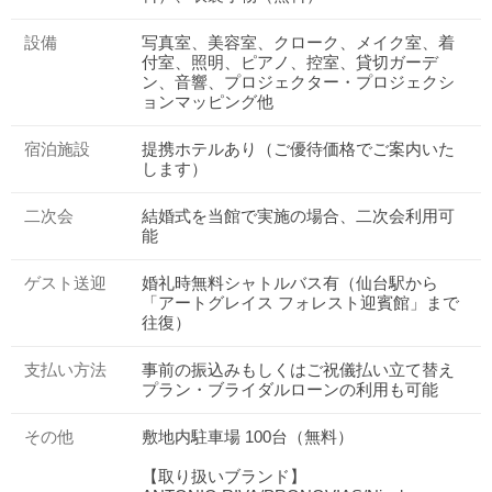
設備
写真室、美容室、クローク、メイク室、着
付室、照明、ピアノ、控室、貸切ガーデ
ン、音響、プロジェクター・プロジェクシ
ョンマッピング他
宿泊施設
提携ホテルあり（ご優待価格でご案内いた
します）
二次会
結婚式を当館で実施の場合、二次会利用可
能
ゲスト送迎
婚礼時無料シャトルバス有（仙台駅から
「アートグレイス フォレスト迎賓館」まで
往復）
支払い方法
事前の振込みもしくはご祝儀払い立て替え
プラン・ブライダルローンの利用も可能
その他
敷地内駐車場 100台（無料）
【取り扱いブランド】