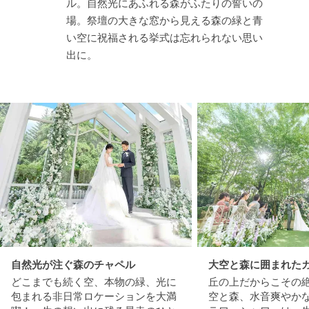
ル。自然光にあふれる森がふたりの誓いの
場。祭壇の大きな窓から見える森の緑と青
い空に祝福される挙式は忘れられない思い
出に。
自然光が注ぐ森のチャペル
大空と森に囲まれた
どこまでも続く空、本物の緑、光に
丘の上だからこその
包まれる非日常ロケーションを大満
空と森、水音爽やか