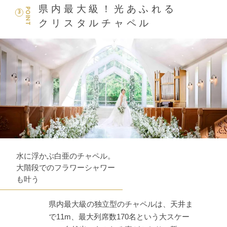
県内最大級！光あふれる
POINT
3
クリスタルチャペル
水に浮かぶ白亜のチャペル。
大階段でのフラワーシャワー
も叶う
県内最大級の独立型のチャペルは、天井ま
で11m、最大列席数170名という大スケー