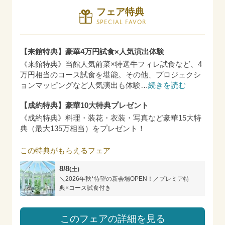
フェア特典
SPECIAL FAVOR
【来館特典】豪華4万円試食×人気演出体験
《来館特典》当館人気前菜×特選牛フィレ試食など、4
万円相当のコース試食を堪能。その他、プロジェクシ
ョンマッピングなど人気演出も体験
…
続きを読む
【成約特典】豪華10大特典プレゼント
《成約特典》料理・装花・衣装・写真など豪華15大特
典（最大135万相当）をプレゼント！
この特典がもらえるフェア
8/8
(土)
＼2026年秋*待望の新会場OPEN！／プレミア特
典×コース試食付き
このフェアの詳細を見る