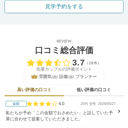
見学予約をする
REVIEW
口コミ総合評価
口コミ評価
3.7
（28件）
先輩カップルの評価ポイント
雰囲気
設備
プランナー
高い評価の口コミ
低い評価の口コミ
4.0
金額
20代
女性
2026/05/27
口コミ評価
私たちが予め「この金額でおさめたい」と話していた予
算に合わせて提案していただきました。