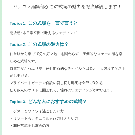
ハナユメ編集部がこの式場の魅力を徹底解説します！
この式場を一言で言うと
Topics1.
開放感×非日常空間で叶えるウェディング
この式場の魅力は？
Topics2.
仙台駅から車で10分の好立地にも関わらず、圧倒的なスケール感を楽
しめる式場です。
自然光がたっぷり差し込む開放的なチャペルを出ると、大階段でゲスト
がお出迎え。
プライベートガーデン併設の貸し切り邸宅は全部で3会場。
たくさんのゲストに囲まれて、憧れのウェディングが叶います。
どんな人におすすめの式場？
Topics3.
・ゲストとワイワイ過ごしたい方
・リゾートもナチュラルも両方叶えたい方
・非日常感をお求めの方