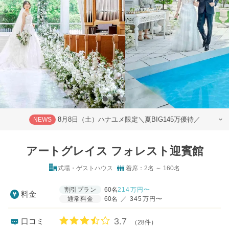
8月8日（土）ハナユメ限定＼夏BIG145万優待／
NEWS
アートグレイス フォレスト迎賓館
式場・ゲストハウス
着席：2名 ～ 160名
割引プラン
60名
214
万円〜
料金
通常料金
60名
／
345万円〜
口コミ評価
3.7
口コミ
（28件）