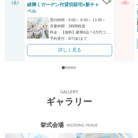
（土）
（日）
緑輝くガーデン付貸切邸宅×新チャ
クリップ
ペル
受付時間：9:00～ 9:30～ 13:30～
所要時間：3時間程度
料金：【無料】豪華8品＊4万円コース試食＆1万円ギフト付
予約受付：8/7(金)まで
詳しく見る
GALLERY
ギャラリー
挙式会場
WEDDING VENUE