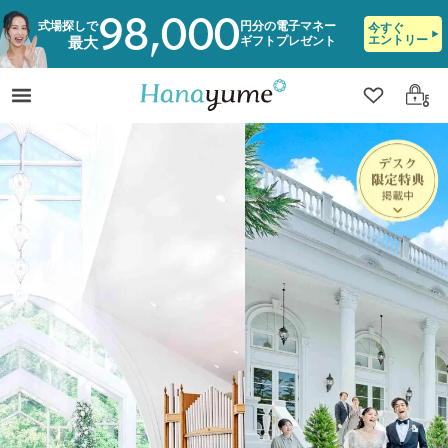
98,000
式場探しで
円分の電子マネー
今すぐ
エントリー
ギフトプレゼント
最大
クリップ
ログ