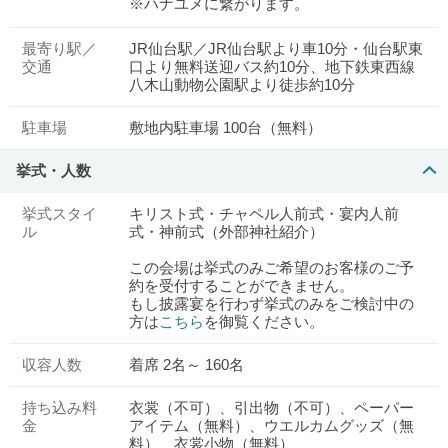
※ハナユメに繋がります。
最寄り駅／
JR仙台駅／JR仙台駅より車10分・仙台駅東
交通
口より無料送迎バス約10分、地下鉄東西線
八木山動物公園駅より徒歩約10分
駐車場
敷地内駐車場 100台（無料）
挙式・人数
挙式スタイ
キリスト式・チャペル人前式・宴内人前
ル
式・神前式（外部神社紹介）
この会場は挙式のみご希望のお客様のご予
約を受付することができません。
もし披露宴を行わず挙式のみをご検討中の
方は
こちら
を御覧ください。
収容人数
着席 2名～ 160名
持ち込み料
衣裳（不可）、引出物（不可）、ペーパー
金
アイテム（無料）、ウエルカムグッズ（無
料）、衣裳小物（無料）