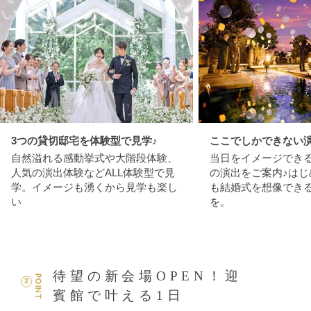
3つの貸切邸宅を体験型で見学♪
ここでしかできない演
自然溢れる感動挙式や大階段体験、
当日をイメージでき
人気の演出体験などALL体験型で見
の演出をご案内♪はじ
学。イメージも湧くから見学も楽し
も結婚式を想像でき
い
を。
待望の新会場OPEN！迎
POINT
2
賓館で叶える1日