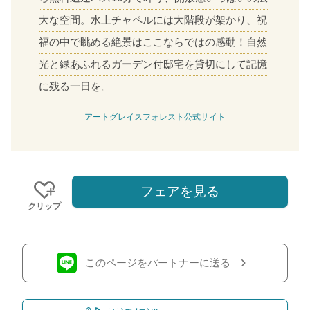
大な空間。水上チャペルには大階段が架かり、祝
福の中で眺める絶景はここならではの感動！自然
光と緑あふれるガーデン付邸宅を貸切にして記憶
に残る一日を。
アートグレイスフォレスト公式サイト
フェアを見る
クリップ
このページをパートナーに送る
おトクな特典つきフェア
フェア一覧
8/8
残◯
(土)
【来館特典】豪華4万円試食×人気演出体験