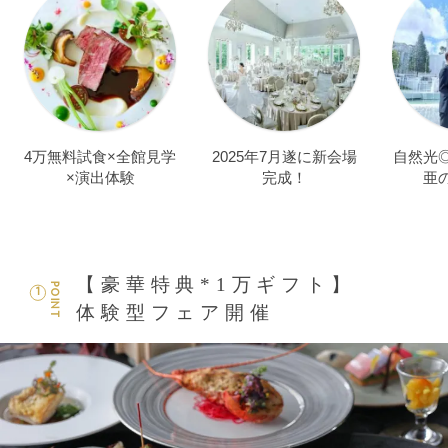
4万無料試食×全館見学
2025年7月遂に新会場
自然光
×演出体験
完成！
亜
【豪華特典*1万ギフト】
POINT
1
体験型フェア開催