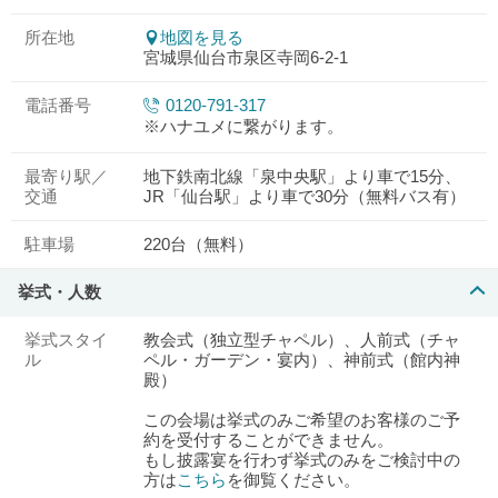
所在地
地図を見る
宮城県仙台市泉区寺岡6-2-1
電話番号
0120-791-317
※ハナユメに繋がります。
最寄り駅／
地下鉄南北線「泉中央駅」より車で15分、
交通
JR「仙台駅」より車で30分（無料バス有）
駐車場
220台（無料）
挙式・人数
挙式スタイ
教会式（独立型チャペル）、人前式（チャ
ル
ペル・ガーデン・宴内）、神前式（館内神
殿）
この会場は挙式のみご希望のお客様のご予
約を受付することができません。
もし披露宴を行わず挙式のみをご検討中の
方は
こちら
を御覧ください。