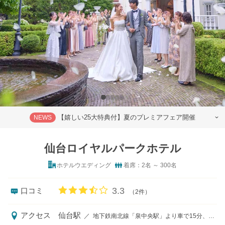
【嬉しい25大特典付】夏のプレミアフェア開催
NEWS
仙台ロイヤルパークホテル
ホテルウエディング
着席：2名 ～ 300名
口コミ評価
3.3
口コミ
（2件）
アクセス
仙台駅
／
地下鉄南北線「泉中央駅」より車で15分、JR「仙台駅」より車で30分（無料バス有）