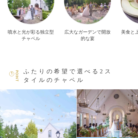
噴水と光が彩る独立型
広大なガーデンで開放
美食と
チャペル
的な宴
ふたりの希望で選べる2ス
POINT
1
タイルのチャペル