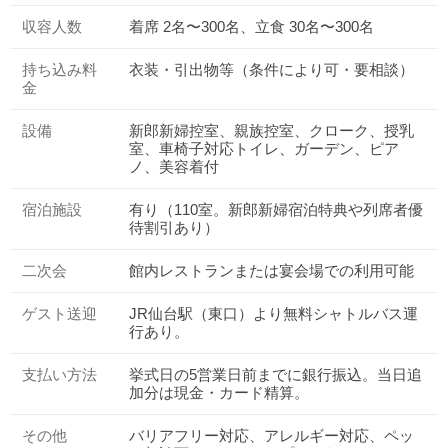
収容人数
着席 2名〜300名、立食 30名〜300名
持ち込み料
衣装・引出物等（条件により可・要相談）
金
設備
新郎新婦控室、親族控室、クローク、授乳
室、車椅子対応トイレ、ガーデン、ピア
ノ、美容着付
宿泊施設
有り（110室。新郎新婦宿泊特典や列席者優
待割引あり）
二次会
館内レストランまたは宴会場での利用可能
ゲスト送迎
JR仙台駅（東口）より無料シャトルバス運
行あり。
支払い方法
挙式日の5営業日前までに銀行振込。当日追
加分は現金・カード精算。
その他
バリアフリー対応、アレルギー対応、ペッ