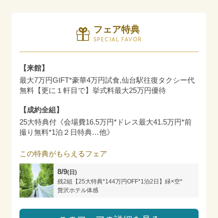
フェア特典
SPECIAL FAVOR
【来館】
最大7万円GIFT*豪華4万円試食,仙台駅往復タクシー代
無料【更に１軒目で】挙式料最大25万円優待
【成約全組】
25大特典付《会場費16.5万円*ドレス最大41.5万円*前
撮り無料*1泊２日特典…他》
この特典がもらえるフェア
8/9
(日)
残2組【25大特典*144万円OFF*1泊2日】緑×空*
贅沢ホテル体感