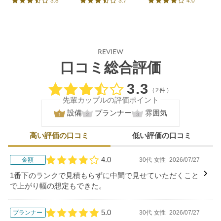
3.8
3.7
4.0
口コミ評価
口コミ評価
口コミ評価
REVIEW
口コミ総合評価
口コミ評価
3.3
（2件）
先輩カップルの評価ポイント
設備
プランナー
雰囲気
高い評価の口コミ
低い評価の口コミ
4.0
金額
30代
女性
2026/07/27
口コミ評価
1番下のランクで見積もらずに中間で見せていただくこと
で上がり幅の想定もできた。
5.0
プランナー
30代
女性
2026/07/27
口コミ評価