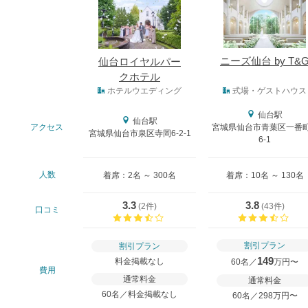
ニーズ仙台 by T&
仙台ロイヤルパー
クホテル
式場タイプ
ホテルウエディング
式場・ゲストハウス
仙台駅
仙台駅
アクセス
宮城県仙台市青葉区一番町
宮城県仙台市泉区寺岡6-2-1
6-1
人数
着席：2名 ～ 300名
着席：10名 ～ 130名
3.3
3.8
(
2件
)
(
43件
)
口コミ
口コミ評価
口コ
割引プラン
割引プラン
149
料金掲載なし
60名／
万円〜
費用
通常料金
通常料金
60名／料金掲載なし
60名／298万円〜