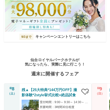
キャンペーンエントリーはこちら
9/3まで
仙台ロイヤルパークホテルが
気になったら、実際に見に行こう！
週末に開催するフェア
8
9
8/
8/
残▲【25大特典*144万円OFF】撮
（土）
（日）
影体験*2style挙式比較×絶品試食
クリップ
受付時間：9:00～ 9:30～ 14:30～ 16:30～
所要時間：3時間30分程度