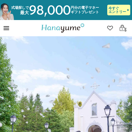
98,000
式場探しで
円分の電子マネー
今すぐ
エントリー
ギフトプレゼント
最大
クリップ
ログ