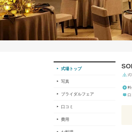
SO
式場トップ
式
写真
料
ブライダルフェア
口
口コミ
費用