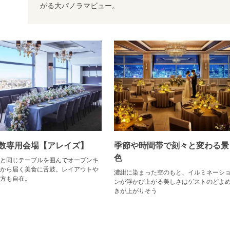
がる大パノラマビュー。
数専用会場【アレイズ】
季節や時間帯で刻々と変わる景
色
と同じテーブルを囲んでオープンキ
から届く美食に舌鼓。レイアウトや
濃紺に染まった空のもと、イルミネーシ
方も自在。
ンが浮かび上がる美しさはゲストのどよ
きが上がりそう