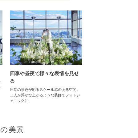
四季や昼夜で様々な表情を見せ
る
で
な
圧巻の景色が彩るスケール感のある空間。
二人が浮かび上がるような装飾でフォトジ
ェニックに。
階の美景