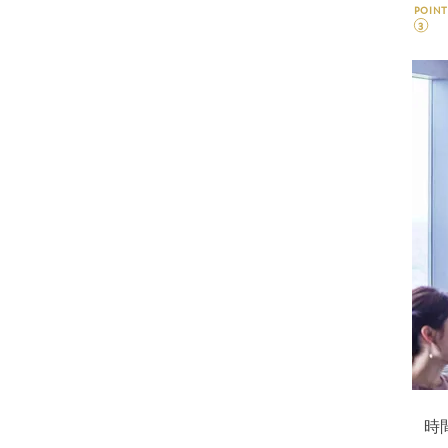
POINT
3
時