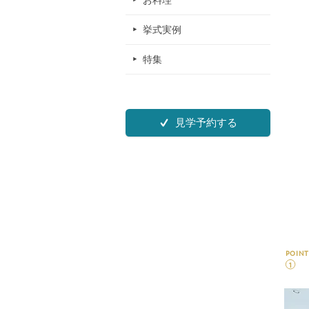
お料理
挙式実例
特集
見学予約する
POINT
1