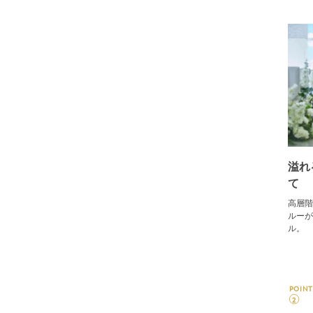
溢れ
て
高層階
ルーが
ル。
POINT
2