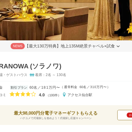
【最大130万特典】地上135M絶景チャペル×試食
NEWS
RANOWA (ソラノワ)
場・ゲストハウス
着席：2名 ～ 130名
（
通常料金
60名
310万円〜
）
金
60名
181万円〜
割引プラン
口コミ評価
4.0
コミ
アクセス
仙台駅
（100件）
最大98,000円分電子マネーギフトもらえる
お
ハナユメで式場探しを進めよう！式場探し応援キャンペーン