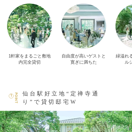
1軒家をまるごと敷地
自由度が高いゲストと
緑溢れ
内完全貸切
寛ぎに満ちた
ル
仙台駅好立地“定禅寺通
POINT
1
り”で貸切邸宅W