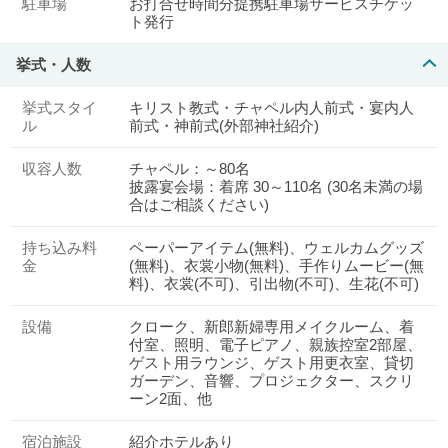
駐車場
お打合せ時間分提携駐車場サービスチケッ
ト発行
挙式・人数
挙式スタイ
キリスト教式・チャペル内人前式・宴内人
ル
前式・神前式(外部神社紹介)
収容人数
チャペル：～80名
披露宴会場：着席 30～110名 (30名未満の場
合はご相談ください)
持ち込み料
ペーパーアイテム(無料)、ウェルカムグッズ
金
(無料)、衣裳小物(無料)、手作りムービー(無
料)、衣裳(不可)、引出物(不可)、生花(不可)
設備
クローク、新郎新婦専用メイクルーム、着
付室、照明、電子ピアノ、親族控室2部屋、
ゲスト用ラウンジ、ゲスト用更衣室、貸切
ガーデン、音響、プロジェクター、スクリ
ーン2面、他
宿泊施設
紹介ホテルあり