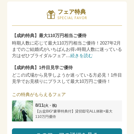
フェア特典
SPECIAL FAVOR
【成約特典】最大110万円相当ご優待
時期人数に応じて最大110万円相当ご優待！2027年2月
までのご結婚式がいちばんお得♪時期人数に迷っている
方はぜひブライダルフェア
…
続きを読む
【成約特典】1件目見学ご優待
どこの式場から見学しようか迷っている方必見！1件目
見学でお見積りにプラスして最大10万円ご優待！
この特典がもらえるフェア
8/11
(火・祝)
【お盆BIG*豪華特典付】貸切邸宅ALL体験×最大
110万円優待