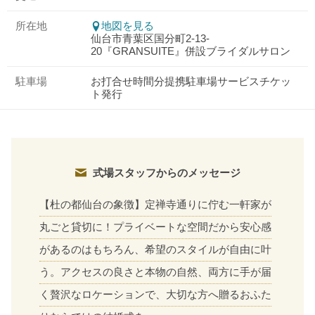
所在地
地図を見る
仙台市青葉区国分町2-13-
20『GRANSUITE』併設ブライダルサロン
駐車場
お打合せ時間分提携駐車場サービスチケッ
ト発行
式場スタッフからのメッセージ
【杜の都仙台の象徴】定禅寺通りに佇む一軒家が
丸ごと貸切に！プライベートな空間だから安心感
があるのはもちろん、希望のスタイルが自由に叶
おトクな特典つきフェア
う。アクセスの良さと本物の自然、両方に手が届
フェア一覧
8/11
残◯
(火・祝)
く贅沢なロケーションで、大切な方へ贈るおふた
【成約特典】最大110万円相当ご優待