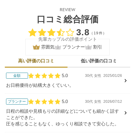
REVIEW
口コミ総合評価
口コミ評価
3.8
（19件）
先輩カップルの評価ポイント
雰囲気
プランナー
割引
高い評価の口コミ
低い評価の口コミ
5.0
金額
30代
女性
2025/01/26
口コミ評価
お日柄優待が結構大きくていい。
5.0
プランナー
30代
女性
2026/07/12
口コミ評価
日程の相談や見積もりの詳細などについても細かく話す
ことができた。
圧を感じることもなく、ゆっくり相談できて安心した。