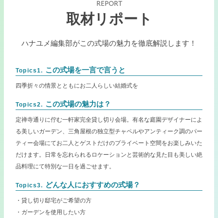
REPORT
取材リポート
ハナユメ編集部がこの式場の魅力を徹底解説します！
この式場を一言で言うと
Topics1.
四季折々の情景とともにお二人らしい結婚式を
この式場の魅力は？
Topics2.
定禅寺通りに佇む一軒家完全貸し切り会場。有名な庭園デザイナーによ
る美しいガーデン、三角屋根の独立型チャペルやアンティーク調のパー
ティー会場にてお二人とゲストだけのプライベート空間をお楽しみいた
だけます。日常を忘れられるロケーションと芸術的な見た目も美しい絶
品料理にて特別な一日を過ごせます。
どんな人におすすめの式場？
Topics3.
・貸し切り邸宅がご希望の方
・ガーデンを使用したい方