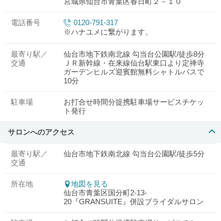
宮城県仙台市青葉区春日町２－１０
電話番号
0120-791-317
※ハナユメに繋がります。
最寄り駅／
仙台市地下鉄南北線 勾当台公園駅/徒歩8分
交通
ＪＲ新幹線・在来線仙台駅東口より定禅寺
ガーデンヒルズ迎賓館無料シャトルバスで
10分
駐車場
お打合せ時間分提携駐車場サービスチケッ
ト発行
サロンへのアクセス
最寄り駅／
仙台市地下鉄南北線 勾当台公園駅/徒歩5分
交通
所在地
地図を見る
仙台市青葉区国分町2-13-
20『GRANSUITE』併設ブライダルサロン