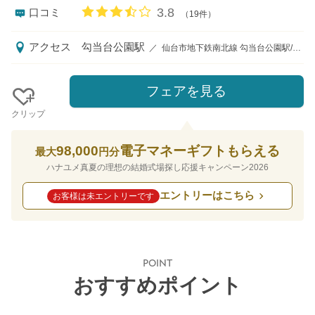
口コミ評価
3.8
口コミ
（19件）
アクセス
勾当台公園駅
／
仙台市地下鉄南北線 勾当台公園駅/徒歩8分 ＪＲ新幹線・在来線仙台駅東口より定禅寺ガーデンヒルズ迎賓館無料シャトルバスで10分
フェアを見る
クリップ
98,000
電子マネーギフトもらえる
最大
円分
ハナユメ真夏の理想の結婚式場探し応援キャンペーン2026
エントリーはこちら
お客様は未エントリーです
POINT
おすすめポイント