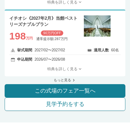
特典を詳しく見る
イチオシ《2027年2月》当館ベスト
リーズナブルプラン
198
90万円OFF
万円
通常提示額:287万円
挙式期間
2027/02〜2027/02
適用人数
60名
申込期間
2026/07〜2026/08
特典を詳しく見る
もっと見る
この式場のフェア一覧へ
見学予約をする