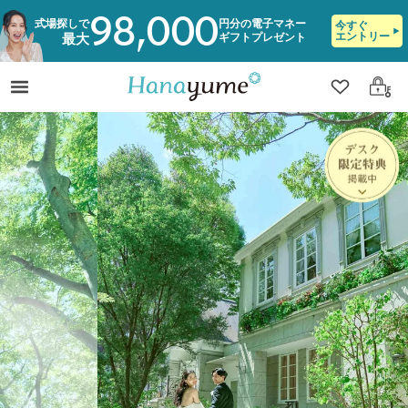
98,000
式場探しで
円分の電子マネー
今すぐ
エントリー
ギフトプレゼント
最大
クリップ
ログ