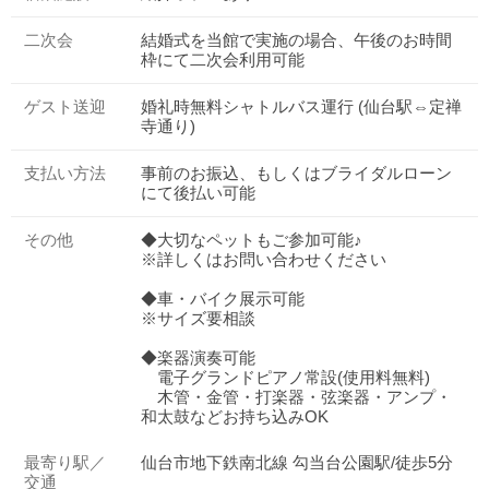
二次会
結婚式を当館で実施の場合、午後のお時間
枠にて二次会利用可能
ゲスト送迎
婚礼時無料シャトルバス運行 (仙台駅⇔定禅
寺通り)
支払い方法
事前のお振込、もしくはブライダルローン
にて後払い可能
その他
◆大切なペットもご参加可能♪
※詳しくはお問い合わせください
◆車・バイク展示可能
※サイズ要相談
◆楽器演奏可能
電子グランドピアノ常設(使用料無料)
木管・金管・打楽器・弦楽器・アンプ・
和太鼓などお持ち込みOK
最寄り駅／
仙台市地下鉄南北線 勾当台公園駅/徒歩5分
交通