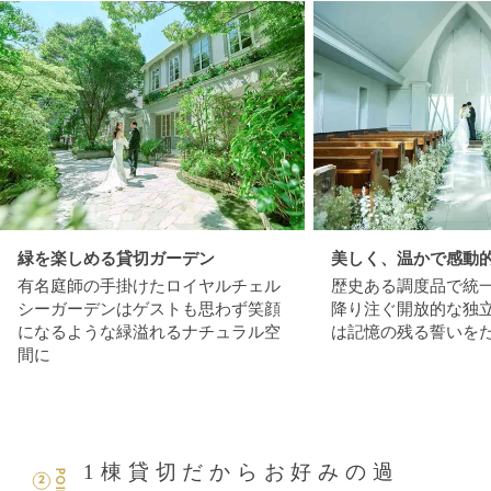
緑を楽しめる貸切ガーデン
美しく、温かで感動
有名庭師の手掛けたロイヤルチェル
歴史ある調度品で統
シーガーデンはゲストも思わず笑顔
降り注ぐ開放的な独
になるような緑溢れるナチュラル空
は記憶の残る誓いを
間に
1棟貸切だからお好みの過
POINT
2