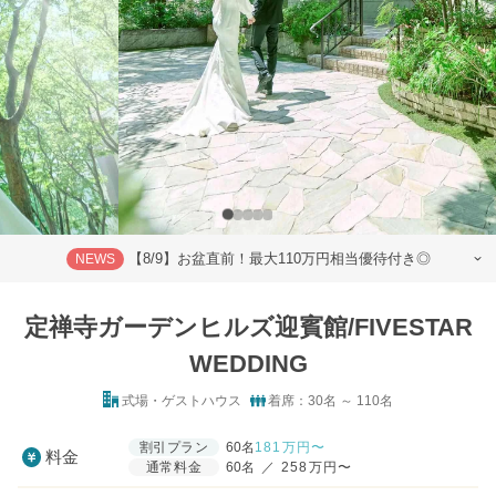
【8/9】お盆直前！最大110万円相当優待付き◎
NEWS
定禅寺ガーデンヒルズ迎賓館/FIVESTAR
WEDDING
式場・ゲストハウス
着席：30名 ～ 110名
割引プラン
60名
181
万円〜
料金
通常料金
60名
／
258万円〜