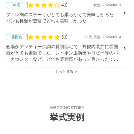
4.0
料理
女性
2026/06/13
口コミ評価
フィレ肉のステーキがとても柔らかくて美味しかった
パンも種類が豊富でどれも美味しかった
5.0
雰囲気
30代
男性
2026/02/14
口コミ評価
会場がアンティーク調の貸切邸宅で、外観内装共に雰囲
気がとても素敵でした。シャボン玉演出やロビー等のバ
ーカウンターなど、どれも雰囲気があって良かったで
す。
もっと見る
WEDDING STORY
挙式実例