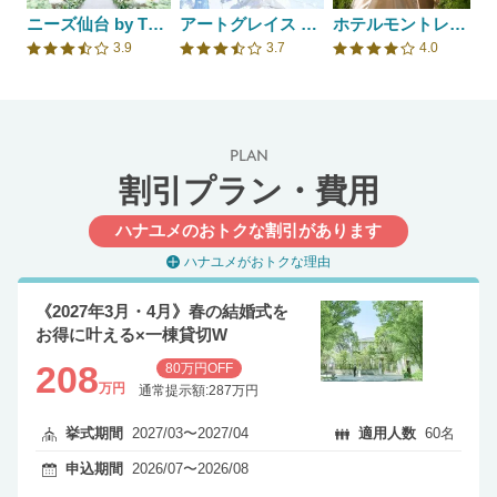
ニーズ仙台 by T&G WEDDING(旧 アーカンジェル迎賓館 仙台)
アートグレイス フォレスト迎賓館
ホテルモントレ仙台
3.9
3.7
4.0
口コミ評価
口コミ評価
口コミ評価
PLAN
割引プラン・費用
ハナユメのおトクな割引があります
ハナユメがおトクな理由
《2027年3月・4月》春の結婚式を
お得に叶える×一棟貸切W
208
80万円OFF
万円
通常提示額:287万円
挙式期間
2027/03〜2027/04
適用人数
60名
申込期間
2026/07〜2026/08