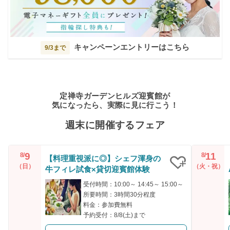
キャンペーンエントリーはこちら
9/3まで
定禅寺ガーデンヒルズ迎賓館が
気になったら、実際に見に行こう！
週末に開催するフェア
9
11
8/
8/
【料理重視派に◎】シェフ渾身の
（日）
（火・祝）
牛フィレ試食×貸切迎賓館体験
クリップ
受付時間：10:00～ 14:45～ 15:00～
所要時間：3時間30分程度
料金：参加費無料
予約受付：8/8(土)まで