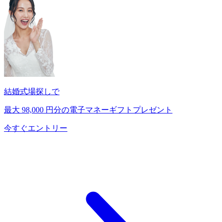
結婚式場探しで
最大
98,000
円分の電子マネーギフトプレゼント
今すぐエントリー