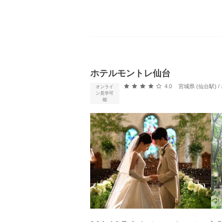
ホテルモントレ仙台
口コミ評価
4.0
宮城県 (仙台駅)
オンライ
ン見学可
能