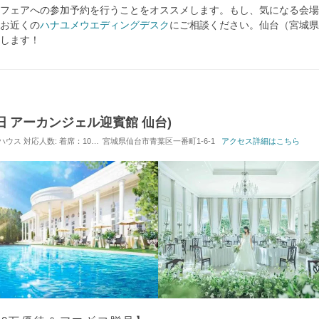
フェアへの参加予約を行うことをオススメします。もし、気になる会場
お近くの
ハナユメウエディングデスク
にご相談ください。仙台（宮城県
します！
G(旧 アーカンジェル迎賓館 仙台)
トハウス
対応人数: 着席：10名 ～ 130名
宮城県仙台市青葉区一番町1-6-1
挙式スタイル: 教会式(キリスト教式)／人前式
アクセス詳細はこちら