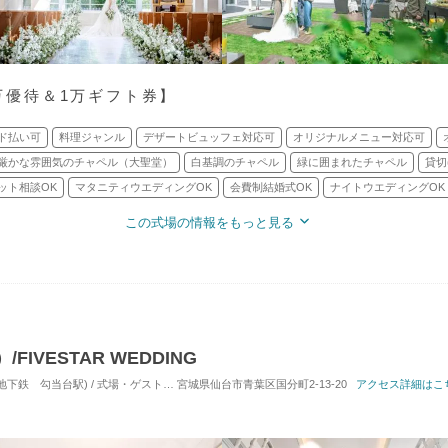
5万優待＆1万ギフト券】
ド払い可
料理ジャンル
デザートビュッフェ対応可
オリジナルメニュー対応可
厳かな雰囲気のチャペル（大聖堂）
白基調のチャペル
緑に囲まれたチャペル
貸切
ット相談OK
マタニティウエディングOK
会費制結婚式OK
ナイトウエディングOK
この式場の情報をもっと見る
FIVESTAR WEDDING
下鉄 勾当台駅) / 式場・ゲストハウス
宮城県仙台市青葉区国分町2-13-20
対応人数: 着席：30名 ～ 100名
挙式スタイル: 教
アクセス詳細はこ