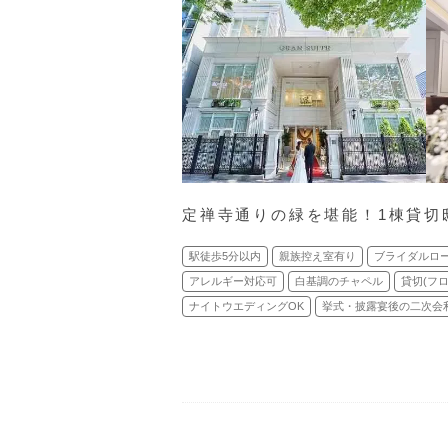
定禅寺通りの緑を堪能！1棟貸切
駅徒歩5分以内
親族控え室有り
ブライダルロ
アレルギー対応可
白基調のチャペル
貸切(フ
ナイトウエディングOK
挙式・披露宴後の二次会