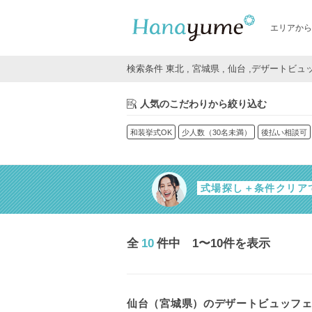
エリアから
検索条件 東北 , 宮城県 , 仙台 ,デザートビ
人気のこだわりから絞り込む
和装挙式OK
少人数（30名未満）
後払い相談可
式場探し＋条件クリア
全
10
件中 1〜10件を表示
仙台（宮城県）のデザートビュッフ