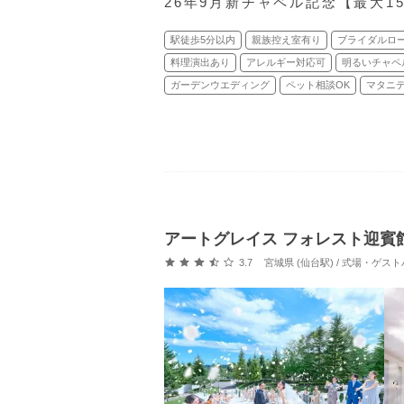
26年9月新チャペル記念【最大1
駅徒歩5分以内
親族控え室有り
ブライダルロ
料理演出あり
アレルギー対応可
明るいチャペ
ガーデンウエディング
ペット相談OK
マタニ
アートグレイス フォレスト迎賓
口コミ評価
3.7
宮城県 (仙台駅) / 式場・ゲス