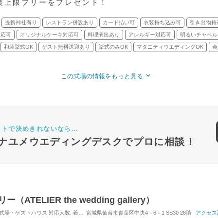
衣装上限フリーをプレゼント！
提携神社有り
レストラン併設あり
カード払い可
衣装持ち込み可
引き出物持
対応可
オリジナルケーキ対応可
料理演出あり
アレルギー対応可
明るいチャペル
和装挙式OK
ゲスト無料送迎あり
挙式のみOK
マタニティウエディングOK
会
この式場の情報をもっと見る
ットで決めきれないなら…
ナユメウエディングデスクでプロに相談！
ELIER the wedding gallery）
 / 式場・ゲストハウス
対応人数: 着席：2名 ～ 100名
宮城県仙台市青葉区中央4－6－1 SS30 28階
挙式スタイル: 教会式(キリスト教式)／
アクセス