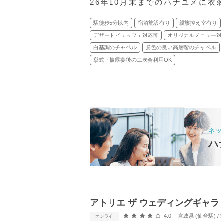
26年10月末までのハナユメに
駅徒歩5分以内
宿泊施設有り
親族控え室有り
デザートビュッフェ対応可
オリジナルメニュー
白基調のチャペル
景色の良い高層階のチャペル
挙式・披露宴後の二次会利用OK
ネ
ハ
アトリエ ザ ウェディングギャラリー（AT
口コミ評価
4.0
宮城県 (仙台駅)
オンライ