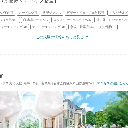
50万優待＆アマギフ贈呈】
ーン案内可
カード払い可
料理ジャンル
デザートビュッフェ対応可
オリジナル
ル（自然光）
白基調のチャペル
スタイリッシュなチャペル
緑に囲まれたチャペル
ティウエディングOK
ナイトウエディングOK
挙式・披露宴後の二次会利用OK
この式場の情報をもっと見る
館
トハウス
対応人数: 着席：2名 ～ 160名
宮城県仙台市太白区八木山香澄町24-1
挙式スタイル: 教会式(キリスト教式)／神前式／人前
アクセス詳細はこち