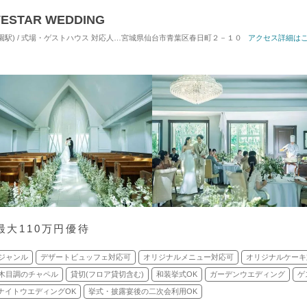
TAR WEDDING
園駅) / 式場・ゲストハウス
対応人数: 着席：30名 ～ 110名
宮城県仙台市青葉区春日町２－１０
挙式スタイル: 教会式(キリスト
アクセス詳細は
最大110万円優待
ジャンル
デザートビュッフェ対応可
オリジナルメニュー対応可
オリジナルケーキ
木目調のチャペル
貸切(フロア貸切含む)
和装挙式OK
ガーデンウエディング
ゲ
ナイトウエディングOK
挙式・披露宴後の二次会利用OK