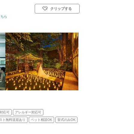
クリップする
教式)／人前式／和装人前式
こちら
対応可
アレルギー対応可
スト無料送迎あり
ペット相談OK
挙式のみOK