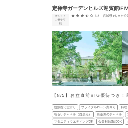
定禅寺ガーデンヒルズ迎賓館/FIVES
口コミ評価
3.8
宮城県 (勾当台公
オンライ
ン見学可
能
【8/9】お盆直前BIG優待つき！
親族控え室有り
ブライダルローン案内可
料理
明るいチャペル（自然光）
白基調のチャペル
マタニティウエディングOK
会費制結婚式OK