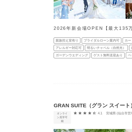
2026年新会場OPEN【最大13
親族控え室有り
ブライダルローン案内可
カー
アレルギー対応可
明るいチャペル（自然光）
ガーデンウエディング
ゲスト無料送迎あり
ペ
GRAN SUITE（グラン スイート）/
口コミ評価
4.1
宮城県 (仙台市営地
オンライ
ン見学可
能