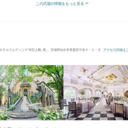
この式場の情報をもっと見る
 / ホテルウエディング
対応人数: 着席：2名 ～ 130名
宮城県仙台市青葉区中央４－１－８
挙式スタイル: 教会式(キリスト教式)
アクセス詳細は