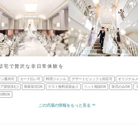
邸宅で贅沢な非日常体験を
ーン案内可
カード払い可
料理ジャンル
デザートビュッフェ対応可
オリジナル
ロア貸切含む)
和装挙式OK
ゲスト無料送迎あり
ペット相談OK
挙式のみOK
利用OK
この式場の情報をもっと見る