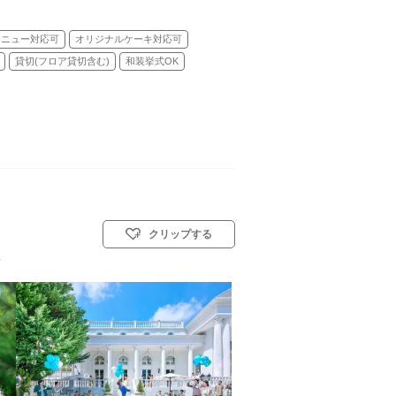
メニュー対応可
オリジナルケーキ対応可
貸切(フロア貸切含む)
和装挙式OK
クリップする
式／和装人前式
ら