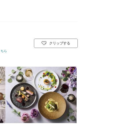
クリップする
／神前式／人前式／和装人前式
こちら