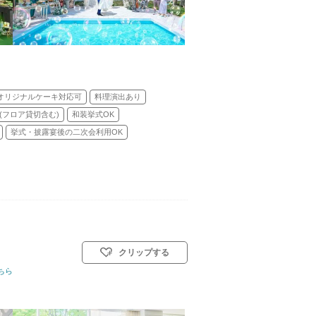
オリジナルケーキ対応可
料理演出あり
(フロア貸切含む)
和装挙式OK
挙式・披露宴後の二次会利用OK
クリップする
会式(キリスト教式)／人前式／和装人前式
ちら