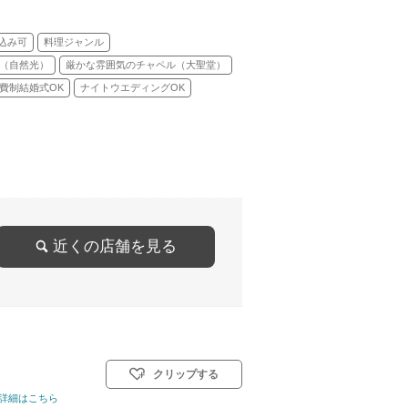
込み可
料理ジャンル
（自然光）
厳かな雰囲気のチャペル（大聖堂）
費制結婚式OK
ナイトウエディングOK
近くの店舗を見る
クリップする
人前式
詳細はこちら