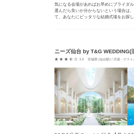
気になる会場があればお早めにブライダル
選んだら良いか分からないという場合は、
て、あなたにピッタリな結婚式場をお探し
ニーズ仙台 by T&G WEDDIN
口コミ評価
3.9
宮城県 (仙台駅) / 式場・ゲス